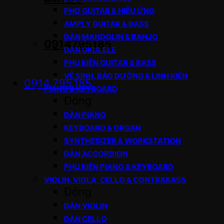
PHƠ GUITAR & HIỆU ỨNG
AMPLY GUITAR & BASS
ĐÀN MANDOLIN & BANJO
0914795185
ĐÀN UKULELE
PHỤ KIỆN GUITAR & BASS
VỆ SINH, BẢO DƯỠNG & LINH KIỆN
0914.795.185
PIANO & KEYBOARD
Đóng
ĐÀN PIANO
KEYBOARD & ORGAN
SYNTHESIZER & WORKSTATION
ĐÀN ACCORDION
PHỤ KIỆN PIANO & KEYBOARD
VIOLIN, VIOLA, CELLO & CONTRABASS
Đóng
ĐÀN VIOLIN
ĐÀN CELLO