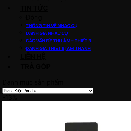
TIN TỨC
Đóng
THÔNG TIN VỀ NHẠC CỤ
ĐÁNH GIÁ NHẠC CỤ
CÁC VẤN ĐỀ THU ÂM – THIẾT BỊ
ĐÁNH GIÁ THIẾT BỊ ÂM THANH
LIÊN HỆ
TRẢ GÓP
Danh mục sản phẩm
-13%