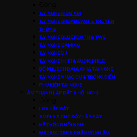
Đóng
TAI NGHE KIỂM ÂM
TAI NGHE BROADCAST & TRUYỀN
THÔNG
TAI NGHE BLUETOOTH & TWS
TAI NGHE GAMING
TAI NGHE DJ
TAI NGHE HI-FI & AUDIOPHILE
BỘ KHUẾCH ĐẠI & CHIA TAI NGHE
TAI NGHE NHẠC CỤ & TRỐNG ĐIỆN
PHỤ KIỆN TAI NGHE
ÂM THANH LẮP ĐẶT & HỘI NGHỊ
Đóng
LOA LẮP ĐẶT
AMPLY & CỤC ĐẨY LẮP ĐẶT
HỆ THỐNG HỘI NGHỊ
MATRIX, DSP & PHÂN VÙNG ÂM