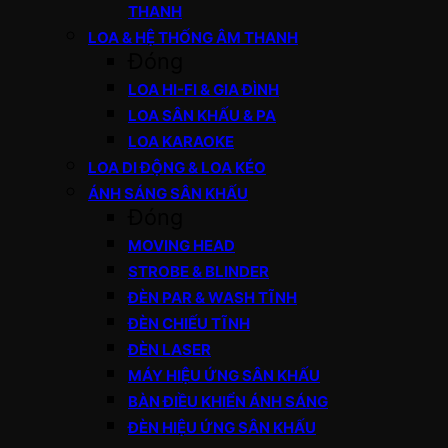
THANH
LOA & HỆ THỐNG ÂM THANH
Đóng
LOA HI-FI & GIA ĐÌNH
LOA SÂN KHẤU & PA
LOA KARAOKE
LOA DI ĐỘNG & LOA KÉO
ÁNH SÁNG SÂN KHẤU
Đóng
MOVING HEAD
STROBE & BLINDER
ĐÈN PAR & WASH TĨNH
ĐÈN CHIẾU TĨNH
ĐÈN LASER
MÁY HIỆU ỨNG SÂN KHẤU
BÀN ĐIỀU KHIỂN ÁNH SÁNG
ĐÈN HIỆU ỨNG SÂN KHẤU