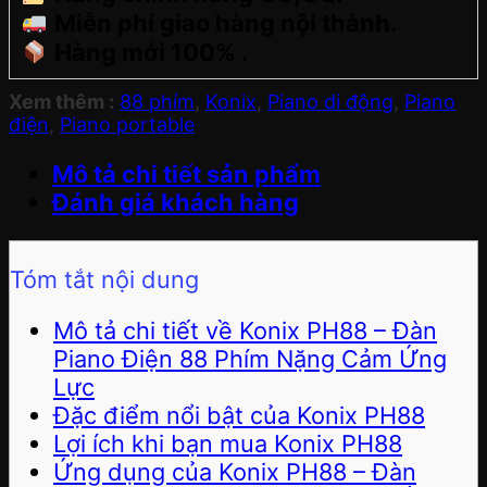
Miễn phí giao hàng nội thành.
Hàng mới 100% .
Xem thêm :
88 phím
,
Konix
,
Piano di động
,
Piano
điện
,
Piano portable
Mô tả chi tiết sản phẩm
Đánh giá khách hàng
Tóm tắt nội dung
Mô tả chi tiết về Konix PH88 – Đàn
Piano Điện 88 Phím Nặng Cảm Ứng
Lực
Đặc điểm nổi bật của Konix PH88
Lợi ích khi bạn mua Konix PH88
Ứng dụng của Konix PH88 – Đàn