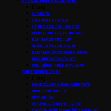
DJ & SẢN XUẤT NHẠC ĐIỆN TỬ
Đóng
DJ MIXER
ĐẦU PHÁT DJ & CDJ
HỆ THỐNG DJ ALL-IN-ONE
MÂM THAN DJ & TURNTABLE
BÀN DJ CONTROLLER
MODULAR & EURORACK
SAMPLER, GROOVEBOX, DRUM
MACHINE & SEQUENCER
PHỤ KIỆN & THIẾT BỊ DJ KHÁC
THIẾT BỊ PHÒNG THU
Đóng
SOUNDCARD AUDIO INTERFACE
MIDI CONTROLLER
MÁY GHI ÂM
PREAMP & CHANNEL STRIP
CHUYỂN ĐỔI & MẠNG ÂM THANH SỐ