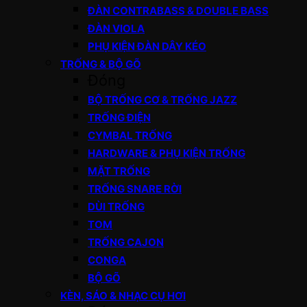
ĐÀN CONTRABASS & DOUBLE BASS
ĐÀN VIOLA
PHỤ KIỆN ĐÀN DÂY KÉO
TRỐNG & BỘ GÕ
Đóng
BỘ TRỐNG CƠ & TRỐNG JAZZ
TRỐNG ĐIỆN
CYMBAL TRỐNG
HARDWARE & PHỤ KIỆN TRỐNG
MẶT TRỐNG
TRỐNG SNARE RỜI
DÙI TRỐNG
TOM
TRỐNG CAJON
CONGA
BỘ GÕ
KÈN, SÁO & NHẠC CỤ HƠI