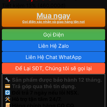
Tiết kiệm 13% (
460,000
đ
)
Mua ngay
Gọi điện xác nhận và giao hàng tận nơi
Gọi Điện
Liên Hệ Zalo
Liên Hệ Chat WhatApp
Để Lại SĐT, Chúng tôi sẽ gọi lại
Sản phẩm được bảo hành 12 tháng.
Trả góp qua thẻ tín dụng.
Đổi trả 7 ngày nếu lỗi NSX.
Hỗ trợ tận tâm 24/7.
Hàng chính hãng CO,CQ.