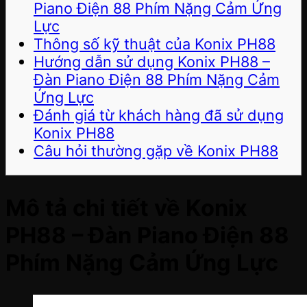
Piano Điện 88 Phím Nặng Cảm Ứng
Lực
Thông số kỹ thuật của Konix PH88
Hướng dẫn sử dụng Konix PH88 –
Đàn Piano Điện 88 Phím Nặng Cảm
Ứng Lực
Đánh giá từ khách hàng đã sử dụng
Konix PH88
Câu hỏi thường gặp về Konix PH88
Mô tả chi tiết về
Konix
PH88 – Đàn Piano Điện 88
Phím Nặng Cảm Ứng Lực