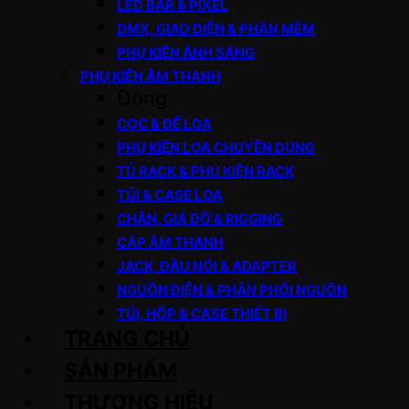
LED BAR & PIXEL
DMX, GIAO DIỆN & PHẦN MỀM
PHỤ KIỆN ÁNH SÁNG
PHỤ KIỆN ÂM THANH
Đóng
CỌC & ĐẾ LOA
PHỤ KIỆN LOA CHUYÊN DỤNG
TỦ RACK & PHỤ KIỆN RACK
TÚI & CASE LOA
CHÂN, GIÁ ĐỠ & RIGGING
CÁP ÂM THANH
JACK, ĐẦU NỐI & ADAPTER
NGUỒN ĐIỆN & PHÂN PHỐI NGUỒN
TÚI, HỘP & CASE THIẾT BỊ
TRANG CHỦ
SẢN PHẨM
THƯƠNG HIỆU