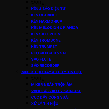
Đóng
KÈN & SÁO ĐIỆN TỬ
KÈN CLARINET
KÈN HARMONICA
KÈN MELODION & PIANICA
KÈN SAXOPHONE
KÈN TROMBONE
KÈN TRUMPET
PHỤ KIỆN KÈN & SÁO
SÁO FLUTE
SÁO RECORDER
MIXER, CỤC ĐẨY & XỬ LÝ TÍN HIỆU
Đóng
MIXER & BÀN TRỘN ÂM
VANG SỐ & XỬ LÝ KARAOKE
CỤC ĐẨY CÔNG SUẤT
XỬ LÝ TÍN HIỆU