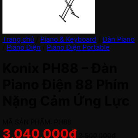
Trang chủ
/
Piano & Keyboard
/
Đàn Piano
/
Piano Điện
/
Piano Điện Portable
Konix PH88 – Đàn
Piano Điện 88 Phím
Nặng Cảm Ứng Lực
MÃ SẢN PHẨM: PH88
3,040,000
đ
3,500,000
đ