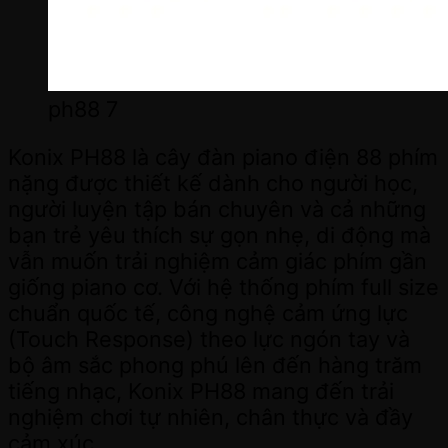
ph88 7
Konix PH88 là cây đàn piano điện 88 phím
nặng được thiết kế dành cho người học,
người luyện tập bán chuyên và cả những
bạn trẻ yêu thích sự gọn nhẹ, di động mà
vẫn muốn trải nghiệm cảm giác phím gần
giống piano cơ. Với hệ thống phím full size
chuẩn quốc tế, công nghệ cảm ứng lực
(Touch Response) theo lực ngón tay và
bộ âm sắc phong phú lên đến hàng trăm
tiếng nhạc, Konix PH88 mang đến trải
nghiệm chơi tự nhiên, chân thực và đầy
cảm xúc.