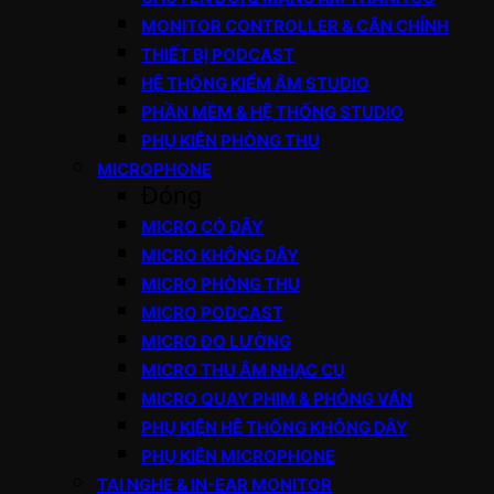
MONITOR CONTROLLER & CÂN CHỈNH
THIẾT BỊ PODCAST
HỆ THỐNG KIỂM ÂM STUDIO
PHẦN MỀM & HỆ THỐNG STUDIO
PHỤ KIỆN PHÒNG THU
MICROPHONE
Đóng
MICRO CÓ DÂY
MICRO KHÔNG DÂY
MICRO PHÒNG THU
MICRO PODCAST
MICRO ĐO LƯỜNG
MICRO THU ÂM NHẠC CỤ
MICRO QUAY PHIM & PHỎNG VẤN
PHỤ KIỆN HỆ THỐNG KHÔNG DÂY
PHỤ KIỆN MICROPHONE
TAI NGHE & IN-EAR MONITOR