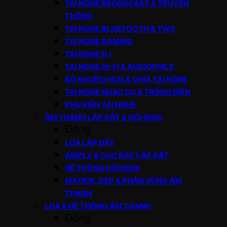
TAI NGHE BROADCAST & TRUYỀN
THÔNG
TAI NGHE BLUETOOTH & TWS
TAI NGHE GAMING
TAI NGHE DJ
TAI NGHE HI-FI & AUDIOPHILE
BỘ KHUẾCH ĐẠI & CHIA TAI NGHE
TAI NGHE NHẠC CỤ & TRỐNG ĐIỆN
PHỤ KIỆN TAI NGHE
ÂM THANH LẮP ĐẶT & HỘI NGHỊ
Đóng
LOA LẮP ĐẶT
AMPLY & CỤC ĐẨY LẮP ĐẶT
HỆ THỐNG HỘI NGHỊ
MATRIX, DSP & PHÂN VÙNG ÂM
THANH
LOA & HỆ THỐNG ÂM THANH
Đóng