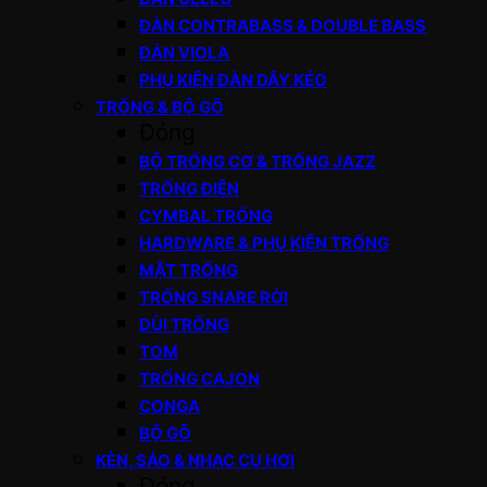
ĐÀN CONTRABASS & DOUBLE BASS
ĐÀN VIOLA
PHỤ KIỆN ĐÀN DÂY KÉO
TRỐNG & BỘ GÕ
Đóng
BỘ TRỐNG CƠ & TRỐNG JAZZ
TRỐNG ĐIỆN
CYMBAL TRỐNG
HARDWARE & PHỤ KIỆN TRỐNG
MẶT TRỐNG
TRỐNG SNARE RỜI
DÙI TRỐNG
TOM
TRỐNG CAJON
CONGA
BỘ GÕ
KÈN, SÁO & NHẠC CỤ HƠI
Đóng