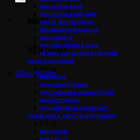
sản
ĐÀN GUITAR BASS
phẩm
PHƠ GUITAR & HIỆU ỨNG
Bản Đồ
AMPLY GUITAR & BASS
ĐÀN MANDOLIN & BANJO
ĐÀN UKULELE
PHỤ KIỆN GUITAR & BASS
0914795185
VỆ SINH, BẢO DƯỠNG & LINH KIỆN
PIANO & KEYBOARD
Đóng
0914.795.185
ĐÀN PIANO
KEYBOARD & ORGAN
SYNTHESIZER & WORKSTATION
ĐÀN ACCORDION
PHỤ KIỆN PIANO & KEYBOARD
VIOLIN, VIOLA, CELLO & CONTRABASS
Đóng
ĐÀN VIOLIN
ĐÀN CELLO