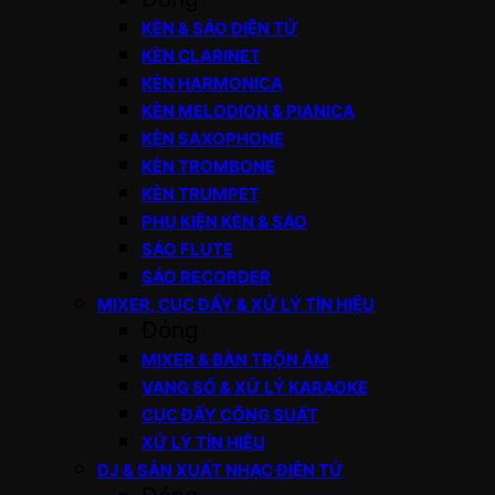
KÈN & SÁO ĐIỆN TỬ
KÈN CLARINET
KÈN HARMONICA
KÈN MELODION & PIANICA
KÈN SAXOPHONE
KÈN TROMBONE
KÈN TRUMPET
PHỤ KIỆN KÈN & SÁO
SÁO FLUTE
SÁO RECORDER
MIXER, CỤC ĐẨY & XỬ LÝ TÍN HIỆU
Đóng
MIXER & BÀN TRỘN ÂM
VANG SỐ & XỬ LÝ KARAOKE
CỤC ĐẨY CÔNG SUẤT
XỬ LÝ TÍN HIỆU
DJ & SẢN XUẤT NHẠC ĐIỆN TỬ