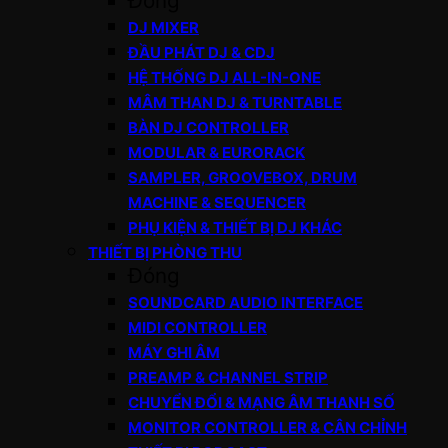
Đóng
DJ MIXER
ĐẦU PHÁT DJ & CDJ
HỆ THỐNG DJ ALL-IN-ONE
MÂM THAN DJ & TURNTABLE
BÀN DJ CONTROLLER
MODULAR & EURORACK
SAMPLER, GROOVEBOX, DRUM
MACHINE & SEQUENCER
PHỤ KIỆN & THIẾT BỊ DJ KHÁC
THIẾT BỊ PHÒNG THU
Đóng
SOUNDCARD AUDIO INTERFACE
MIDI CONTROLLER
MÁY GHI ÂM
PREAMP & CHANNEL STRIP
CHUYỂN ĐỔI & MẠNG ÂM THANH SỐ
MONITOR CONTROLLER & CÂN CHỈNH