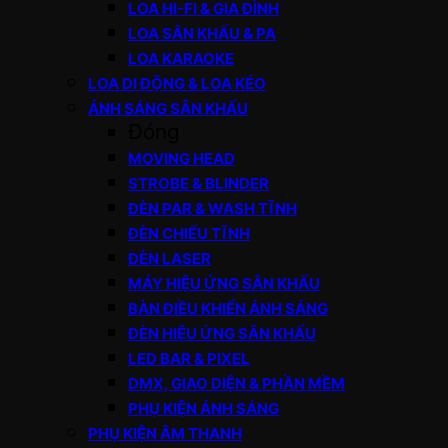
LOA HI-FI & GIA ĐÌNH
LOA SÂN KHẤU & PA
LOA KARAOKE
LOA DI ĐỘNG & LOA KÉO
ÁNH SÁNG SÂN KHẤU
Đóng
MOVING HEAD
STROBE & BLINDER
ĐÈN PAR & WASH TĨNH
ĐÈN CHIẾU TĨNH
ĐÈN LASER
MÁY HIỆU ỨNG SÂN KHẤU
BÀN ĐIỀU KHIỂN ÁNH SÁNG
ĐÈN HIỆU ỨNG SÂN KHẤU
LED BAR & PIXEL
DMX, GIAO DIỆN & PHẦN MỀM
PHỤ KIỆN ÁNH SÁNG
PHỤ KIỆN ÂM THANH