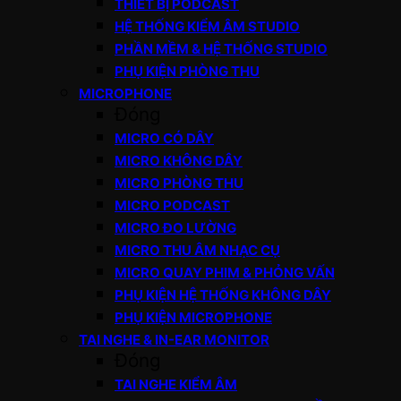
THIẾT BỊ PODCAST
HỆ THỐNG KIỂM ÂM STUDIO
PHẦN MỀM & HỆ THỐNG STUDIO
PHỤ KIỆN PHÒNG THU
MICROPHONE
Đóng
MICRO CÓ DÂY
MICRO KHÔNG DÂY
MICRO PHÒNG THU
MICRO PODCAST
MICRO ĐO LƯỜNG
MICRO THU ÂM NHẠC CỤ
MICRO QUAY PHIM & PHỎNG VẤN
PHỤ KIỆN HỆ THỐNG KHÔNG DÂY
PHỤ KIỆN MICROPHONE
TAI NGHE & IN-EAR MONITOR
Đóng
TAI NGHE KIỂM ÂM