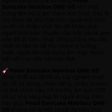
người dùng có thể sử dụng
Pedal
Sonicake Matribox QME-50
như một
trung tâm xử lý âm thanh linh hoạt. Đây là
lựa chọn rất phù hợp cho người mới chơi
muốn có nhiều chất âm để khám phá,
người chơi bán chuyên cần một pedal gọn
nhẹ để đi diễn, nhạc công phòng thu cần
thiết bị tiện lợi để thu nhanh ý tưởng,
hoặc người làm nội dung âm nhạc muốn
kết nối trực tiếp với máy tính.
Pedal Sonicake Matribox QME-50
được thiết kế để tối ưu trải nghiệm thực
tế: dễ sử dụng, nhiều tiếng, nhiều preset,
có thể chỉnh sâu, hỗ trợ thu âm qua USB
và có khả năng nạp IR người dùng. Điều
này giúp
Pedal Sonicake Matribox QME-
50
không chỉ là một pedal đa hiệu ứng