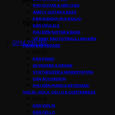
PHƠ GUITAR & HIỆU ỨNG
AMPLY GUITAR & BASS
ĐÀN MANDOLIN & BANJO
0914795185
ĐÀN UKULELE
PHỤ KIỆN GUITAR & BASS
VỆ SINH, BẢO DƯỠNG & LINH KIỆN
0914.795.185
PIANO & KEYBOARD
Đóng
ĐÀN PIANO
KEYBOARD & ORGAN
SYNTHESIZER & WORKSTATION
ĐÀN ACCORDION
PHỤ KIỆN PIANO & KEYBOARD
VIOLIN, VIOLA, CELLO & CONTRABASS
Đóng
ĐÀN VIOLIN
ĐÀN CELLO