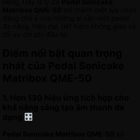
riêng. Đây là lý do
Pedal Sonicake
Matribox QME-50
trở thành một lựa chọn
đáng chú ý cho những ai cần một pedal
đa năng, hiện đại, tiết kiệm không gian và
tối ưu chi phí đầu tư.
Điểm nổi bật quan trọng
nhất của Pedal Sonicake
Matribox QME-50
1. Hơn 130 hiệu ứng tích hợp cho
khả năng sáng tạo âm thanh đa
dạng
Pedal Sonicake Matribox QME-50
sở