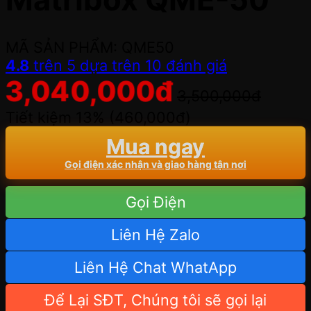
MÃ SẢN PHẨM: QME50
4.8
trên 5 dựa trên
10
đánh giá
3,040,000
đ
3,500,000
đ
Tiết kiệm 13% (
460,000
đ
)
Mua ngay
Gọi điện xác nhận và giao hàng tận nơi
Gọi Điện
Liên Hệ Zalo
Liên Hệ Chat WhatApp
Để Lại SĐT, Chúng tôi sẽ gọi lại