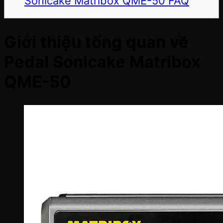
Sonicake Matribox QME-50 FAQ
Giới thiệu tổng quan về
Pedal Sonicake Matribox
QME-50