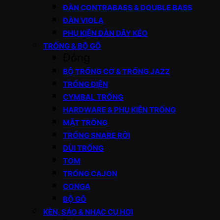
ĐÀN CONTRABASS & DOUBLE BASS
ĐÀN VIOLA
PHỤ KIỆN ĐÀN DÂY KÉO
TRỐNG & BỘ GÕ
Đóng
BỘ TRỐNG CƠ & TRỐNG JAZZ
TRỐNG ĐIỆN
CYMBAL TRỐNG
HARDWARE & PHỤ KIỆN TRỐNG
MẶT TRỐNG
TRỐNG SNARE RỜI
DÙI TRỐNG
TOM
TRỐNG CAJON
CONGA
BỘ GÕ
KÈN, SÁO & NHẠC CỤ HƠI