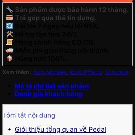
Sản phẩm được bảo hành 12 tháng.
Trả góp qua thẻ tín dụng.
Đổi trả 7 ngày nếu lỗi NSX.
Hỗ trợ tận tâm 24/7.
Hàng chính hãng CO,CQ.
Miễn phí giao hàng nội thành.
Hàng mới 100% .
Xem thêm :
Amp Modeler
,
Multi Effects
,
Sonicake
Mô tả chi tiết sản phẩm
Đánh giá khách hàng
Tóm tắt nội dung
Giới thiệu tổng quan về Pedal