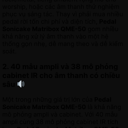
worship, hoặc các âm thanh thử nghiệm
phục vụ sáng tác. Thay vì phải mua nhiều
pedal rời tốn chi phí và diện tích,
Pedal
Sonicake Matribox QME-50
gom nhiều
khả năng xử lý âm thanh vào một hệ
thống gọn nhẹ, dễ mang theo và dễ kiểm
soát.
2. 40 mẫu ampli và 38 mô phỏng
cabinet IR cho âm thanh có chiều
sâu
Một trong những giá trị lớn của
Pedal
Sonicake Matribox QME-50
là khả năng
mô phỏng ampli và cabinet. Với 40 mẫu
ampli cùng 38 mô phỏng cabinet IR tích