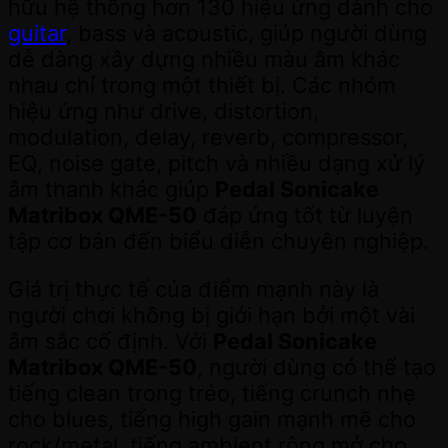
hữu hệ thống hơn 130 hiệu ứng dành cho
guitar
, bass và acoustic, giúp người dùng
dễ dàng xây dựng nhiều màu âm khác
nhau chỉ trong một thiết bị. Các nhóm
hiệu ứng như drive, distortion,
modulation, delay, reverb, compressor,
EQ, noise gate, pitch và nhiều dạng xử lý
âm thanh khác giúp
Pedal Sonicake
Matribox QME-50
đáp ứng tốt từ luyện
tập cơ bản đến biểu diễn chuyên nghiệp.
Giá trị thực tế của điểm mạnh này là
người chơi không bị giới hạn bởi một vài
âm sắc cố định. Với
Pedal Sonicake
Matribox QME-50
, người dùng có thể tạo
tiếng clean trong trẻo, tiếng crunch nhẹ
cho blues, tiếng high gain mạnh mẽ cho
rock/metal, tiếng ambient rộng mở cho