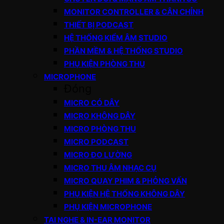
MONITOR CONTROLLER & CÂN CHỈNH
THIẾT BỊ PODCAST
HỆ THỐNG KIỂM ÂM STUDIO
PHẦN MỀM & HỆ THỐNG STUDIO
PHỤ KIỆN PHÒNG THU
MICROPHONE
Đóng
MICRO CÓ DÂY
MICRO KHÔNG DÂY
MICRO PHÒNG THU
MICRO PODCAST
MICRO ĐO LƯỜNG
MICRO THU ÂM NHẠC CỤ
MICRO QUAY PHIM & PHỎNG VẤN
PHỤ KIỆN HỆ THỐNG KHÔNG DÂY
PHỤ KIỆN MICROPHONE
TAI NGHE & IN-EAR MONITOR