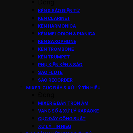
Đóng
KÈN & SÁO ĐIỆN TỬ
KÈN CLARINET
KÈN HARMONICA
KÈN MELODION & PIANICA
KÈN SAXOPHONE
KÈN TROMBONE
KÈN TRUMPET
PHỤ KIỆN KÈN & SÁO
SÁO FLUTE
SÁO RECORDER
MIXER, CỤC ĐẨY & XỬ LÝ TÍN HIỆU
Đóng
MIXER & BÀN TRỘN ÂM
VANG SỐ & XỬ LÝ KARAOKE
CỤC ĐẨY CÔNG SUẤT
XỬ LÝ TÍN HIỆU