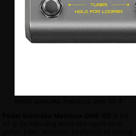
pedal sonicake matribox qme 50 4
Pedal Sonicake Matribox QME-50
là bộ
xử lý đa hiệu ứng dành cho người chơi
guitar, bass, acoustic, keyboard và những