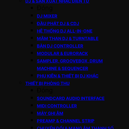
DJ & SẢN XUẤT NHẠC ĐIỆN TỬ
Đóng
DJ MIXER
ĐẦU PHÁT DJ & CDJ
HỆ THỐNG DJ ALL-IN-ONE
MÂM THAN DJ & TURNTABLE
BÀN DJ CONTROLLER
MODULAR & EURORACK
SAMPLER, GROOVEBOX, DRUM
MACHINE & SEQUENCER
PHỤ KIỆN & THIẾT BỊ DJ KHÁC
THIẾT BỊ PHÒNG THU
Đóng
SOUNDCARD AUDIO INTERFACE
MIDI CONTROLLER
MÁY GHI ÂM
PREAMP & CHANNEL STRIP
CHUYỂN ĐỔI & MẠNG ÂM THANH SỐ