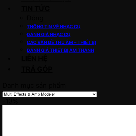
TIN TỨC
Đóng
THÔNG TIN VỀ NHẠC CỤ
ĐÁNH GIÁ NHẠC CỤ
CÁC VẤN ĐỀ THU ÂM – THIẾT BỊ
ĐÁNH GIÁ THIẾT BỊ ÂM THANH
LIÊN HỆ
TRẢ GÓP
Danh mục sản phẩm
-13%