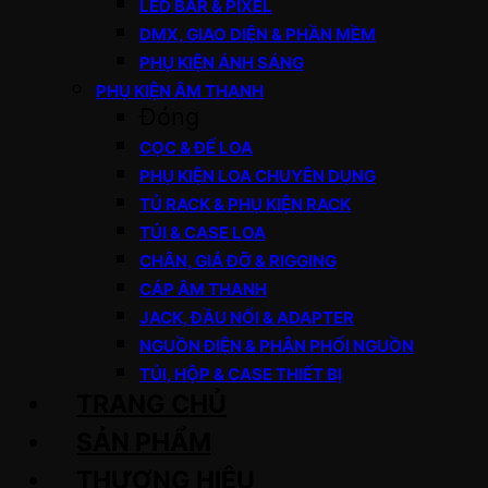
LED BAR & PIXEL
DMX, GIAO DIỆN & PHẦN MỀM
PHỤ KIỆN ÁNH SÁNG
PHỤ KIỆN ÂM THANH
Đóng
CỌC & ĐẾ LOA
PHỤ KIỆN LOA CHUYÊN DỤNG
TỦ RACK & PHỤ KIỆN RACK
TÚI & CASE LOA
CHÂN, GIÁ ĐỠ & RIGGING
CÁP ÂM THANH
JACK, ĐẦU NỐI & ADAPTER
NGUỒN ĐIỆN & PHÂN PHỐI NGUỒN
TÚI, HỘP & CASE THIẾT BỊ
TRANG CHỦ
SẢN PHẨM
THƯƠNG HIỆU