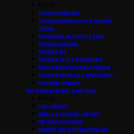
Đóng
TAI NGHE KIỂM ÂM
TAI NGHE BROADCAST & TRUYỀN
THÔNG
TAI NGHE BLUETOOTH & TWS
TAI NGHE GAMING
TAI NGHE DJ
TAI NGHE HI-FI & AUDIOPHILE
BỘ KHUẾCH ĐẠI & CHIA TAI NGHE
TAI NGHE NHẠC CỤ & TRỐNG ĐIỆN
PHỤ KIỆN TAI NGHE
ÂM THANH LẮP ĐẶT & HỘI NGHỊ
Đóng
LOA LẮP ĐẶT
AMPLY & CỤC ĐẨY LẮP ĐẶT
HỆ THỐNG HỘI NGHỊ
MATRIX, DSP & PHÂN VÙNG ÂM