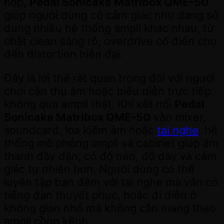
hợp,
Pedal Sonicake Matribox QME-50
giúp người dùng có cảm giác như đang sử
dụng nhiều hệ thống ampli khác nhau, từ
chất clean sáng rõ, overdrive cổ điển cho
đến distortion hiện đại.
Đây là lợi thế rất quan trọng đối với người
chơi cần thu âm hoặc biểu diễn trực tiếp
không qua ampli thật. Khi kết nối
Pedal
Sonicake Matribox QME-50
vào mixer,
soundcard, loa kiểm âm hoặc
tai nghe
, hệ
thống mô phỏng ampli và cabinet giúp âm
thanh đầy đặn, có độ nén, độ dày và cảm
giác tự nhiên hơn. Người dùng có thể
luyện tập ban đêm với tai nghe mà vẫn có
tiếng đàn thuyết phục, hoặc đi diễn ở
không gian nhỏ mà không cần mang theo
ampli cồng kềnh.