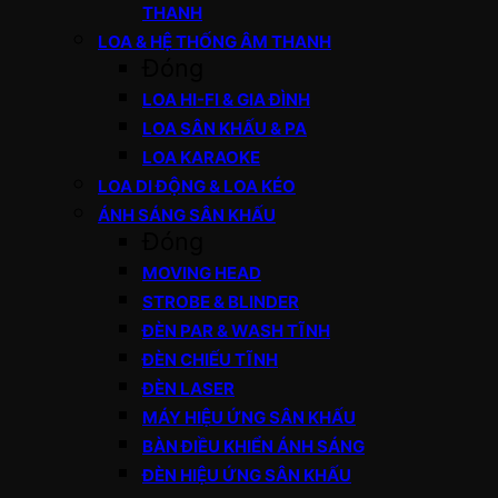
THANH
LOA & HỆ THỐNG ÂM THANH
Đóng
LOA HI-FI & GIA ĐÌNH
LOA SÂN KHẤU & PA
LOA KARAOKE
LOA DI ĐỘNG & LOA KÉO
ÁNH SÁNG SÂN KHẤU
Đóng
MOVING HEAD
STROBE & BLINDER
ĐÈN PAR & WASH TĨNH
ĐÈN CHIẾU TĨNH
ĐÈN LASER
MÁY HIỆU ỨNG SÂN KHẤU
BÀN ĐIỀU KHIỂN ÁNH SÁNG
ĐÈN HIỆU ỨNG SÂN KHẤU