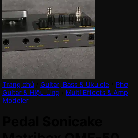
Trang chủ
/
Guitar, Bass & Ukulele
/
Phơ
Guitar & Hiệu Ứng
/
Multi Effects & Amp
Modeler
Pedal Sonicake
Matribox QME-50