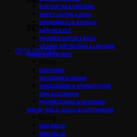
PHƠ GUITAR & HIỆU ỨNG
AMPLY GUITAR & BASS
ĐÀN MANDOLIN & BANJO
0914795185
ĐÀN UKULELE
PHỤ KIỆN GUITAR & BASS
VỆ SINH, BẢO DƯỠNG & LINH KIỆN
0914.795.185
PIANO & KEYBOARD
Đóng
ĐÀN PIANO
KEYBOARD & ORGAN
SYNTHESIZER & WORKSTATION
ĐÀN ACCORDION
PHỤ KIỆN PIANO & KEYBOARD
VIOLIN, VIOLA, CELLO & CONTRABASS
Đóng
ĐÀN VIOLIN
ĐÀN CELLO