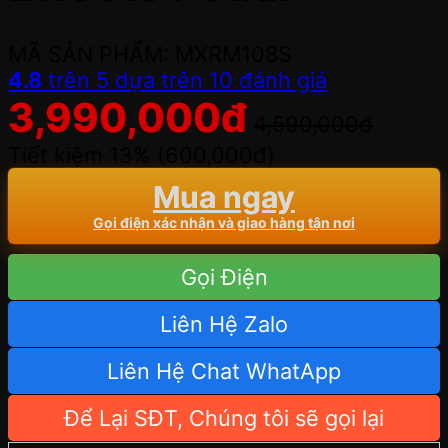
MÃ SẢN PHẨM: MXRM108S
4.8
trên 5 dựa trên
10
đánh giá
3,990,000
đ
4,590,000
đ
Tiết kiệm 13% (
600,000
đ
)
Mua ngay
Gọi điện xác nhận và giao hàng tận nơi
Gọi Điện
Liên Hệ Zalo
Liên Hệ Chat WhatApp
Để Lại SĐT, Chúng tôi sẽ gọi lại