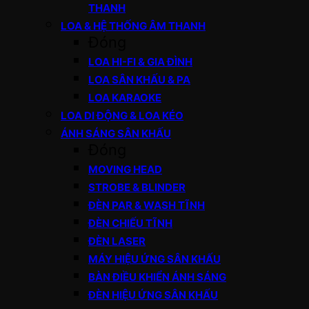
THANH
LOA & HỆ THỐNG ÂM THANH
Đóng
LOA HI-FI & GIA ĐÌNH
LOA SÂN KHẤU & PA
LOA KARAOKE
LOA DI ĐỘNG & LOA KÉO
ÁNH SÁNG SÂN KHẤU
Đóng
MOVING HEAD
STROBE & BLINDER
ĐÈN PAR & WASH TĨNH
ĐÈN CHIẾU TĨNH
ĐÈN LASER
MÁY HIỆU ỨNG SÂN KHẤU
BÀN ĐIỀU KHIỂN ÁNH SÁNG
ĐÈN HIỆU ỨNG SÂN KHẤU