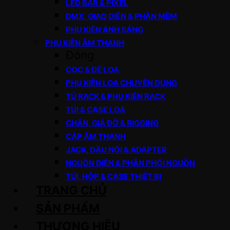
LED BAR & PIXEL
DMX, GIAO DIỆN & PHẦN MỀM
PHỤ KIỆN ÁNH SÁNG
PHỤ KIỆN ÂM THANH
Đóng
CỌC & ĐẾ LOA
PHỤ KIỆN LOA CHUYÊN DỤNG
TỦ RACK & PHỤ KIỆN RACK
TÚI & CASE LOA
CHÂN, GIÁ ĐỠ & RIGGING
CÁP ÂM THANH
JACK, ĐẦU NỐI & ADAPTER
NGUỒN ĐIỆN & PHÂN PHỐI NGUỒN
TÚI, HỘP & CASE THIẾT BỊ
TRANG CHỦ
SẢN PHẨM
THƯƠNG HIỆU