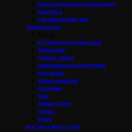
ĐÀN CONTRABASS & DOUBLE BASS
ĐÀN VIOLA
PHỤ KIỆN ĐÀN DÂY KÉO
TRỐNG & BỘ GÕ
Đóng
BỘ TRỐNG CƠ & TRỐNG JAZZ
TRỐNG ĐIỆN
CYMBAL TRỐNG
HARDWARE & PHỤ KIỆN TRỐNG
MẶT TRỐNG
TRỐNG SNARE RỜI
DÙI TRỐNG
TOM
TRỐNG CAJON
CONGA
BỘ GÕ
KÈN, SÁO & NHẠC CỤ HƠI