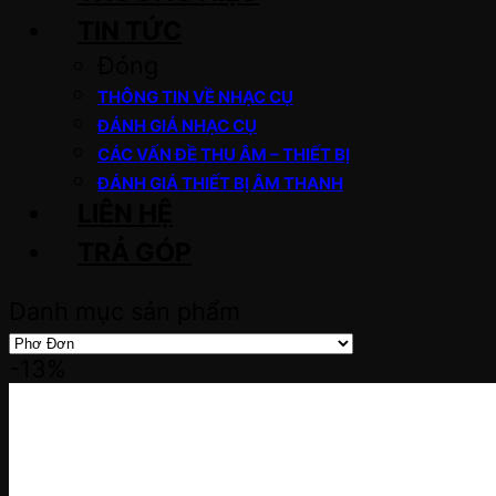
TIN TỨC
Đóng
THÔNG TIN VỀ NHẠC CỤ
ĐÁNH GIÁ NHẠC CỤ
CÁC VẤN ĐỀ THU ÂM – THIẾT BỊ
ĐÁNH GIÁ THIẾT BỊ ÂM THANH
LIÊN HỆ
TRẢ GÓP
Danh mục sản phẩm
-13%