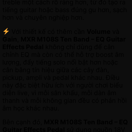
treble một cách rõ ràng hơn, từ đó tạo ra
tiếng guitar hoặc bass đúng gu hơn, sạch
hơn và chuyên nghiệp hơn.
Với thiết kế có thêm cần
Volume
và
Gain
,
MXR M108S Ten Band – EQ Guitar
Effects Pedal
không chỉ dùng để cân
chỉnh EQ mà còn có thể hỗ trợ boost âm
lượng, đẩy tiếng solo nổi bật hơn hoặc
cân bằng tín hiệu giữa các cây đàn,
pickup, ampli và pedal khác nhau. Điều
này đặc biệt hữu ích với người chơi biểu
diễn live, vì mỗi sân khấu, mỗi dàn âm
thanh và mỗi không gian đều có phản hồi
âm học khác nhau.
Bên cạnh đó,
MXR M108S Ten Band – EQ
Guitar Effects Pedal
sử dụng nguồn 18V