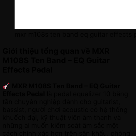
mxr m108s ten band eq guitar effects 
Giới thiệu tổng quan về MXR
M108S Ten Band – EQ Guitar
Effects Pedal
MXR M108S Ten Band – EQ Guitar
Effects Pedal
là pedal equalizer 10 băng
tần chuyên nghiệp dành cho guitarist,
bassist, người chơi acoustic có hệ thống
khuếch đại, kỹ thuật viên âm thanh và
những ai muốn kiểm soát âm sắc một
cách chính xác hơn trên sân khấu, phòng