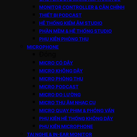
MONITOR CONTROLLER & CÂN CHỈNH
THIẾT BỊ PODCAST
HỆ THỐNG KIỂM ÂM STUDIO
PHẦN MỀM & HỆ THỐNG STUDIO
PHỤ KIỆN PHÒNG THU
MICROPHONE
Đóng
MICRO CÓ DÂY
MICRO KHÔNG DÂY
MICRO PHÒNG THU
MICRO PODCAST
MICRO ĐO LƯỜNG
MICRO THU ÂM NHẠC CỤ
MICRO QUAY PHIM & PHỎNG VẤN
PHỤ KIỆN HỆ THỐNG KHÔNG DÂY
PHỤ KIỆN MICROPHONE
TAI NGHE & IN-EAR MONITOR