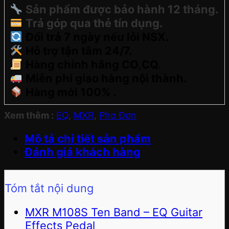
Sản phẩm được bảo hành 12 tháng.
Trả góp qua thẻ tín dụng.
Đổi trả 7 ngày nếu lỗi NSX.
Hỗ trợ tận tâm 24/7.
Hàng chính hãng CO,CQ.
Miễn phí giao hàng nội thành.
Hàng mới 100% .
Xem thêm :
EQ
,
MXR
,
Phơ Đơn
Mô tả chi tiết sản phẩm
Đánh giá khách hàng
Tóm tắt nội dung
MXR M108S Ten Band – EQ Guitar
Effects Pedal