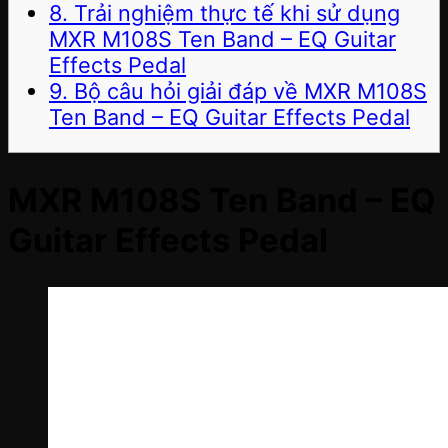
8. Trải nghiệm thực tế khi sử dụng
MXR M108S Ten Band – EQ Guitar
Effects Pedal
9. Bộ câu hỏi giải đáp về MXR M108S
Ten Band – EQ Guitar Effects Pedal
MXR M108S Ten Band – EQ
Guitar Effects Pedal