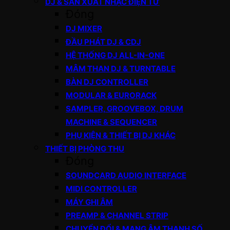
DJ & SẢN XUẤT NHẠC ĐIỆN TỬ
Đóng
DJ MIXER
ĐẦU PHÁT DJ & CDJ
HỆ THỐNG DJ ALL-IN-ONE
MÂM THAN DJ & TURNTABLE
BÀN DJ CONTROLLER
MODULAR & EURORACK
SAMPLER, GROOVEBOX, DRUM
MACHINE & SEQUENCER
PHỤ KIỆN & THIẾT BỊ DJ KHÁC
THIẾT BỊ PHÒNG THU
Đóng
SOUNDCARD AUDIO INTERFACE
MIDI CONTROLLER
MÁY GHI ÂM
PREAMP & CHANNEL STRIP
CHUYỂN ĐỔI & MẠNG ÂM THANH SỐ