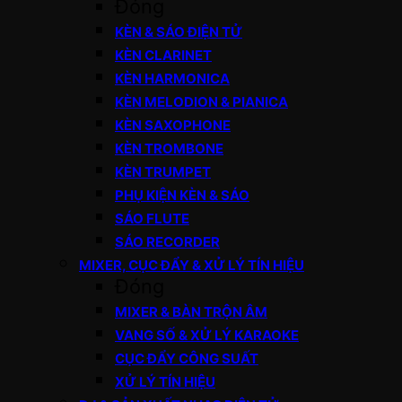
Đóng
KÈN & SÁO ĐIỆN TỬ
KÈN CLARINET
KÈN HARMONICA
KÈN MELODION & PIANICA
KÈN SAXOPHONE
KÈN TROMBONE
KÈN TRUMPET
PHỤ KIỆN KÈN & SÁO
SÁO FLUTE
SÁO RECORDER
MIXER, CỤC ĐẨY & XỬ LÝ TÍN HIỆU
Đóng
MIXER & BÀN TRỘN ÂM
VANG SỐ & XỬ LÝ KARAOKE
CỤC ĐẨY CÔNG SUẤT
XỬ LÝ TÍN HIỆU