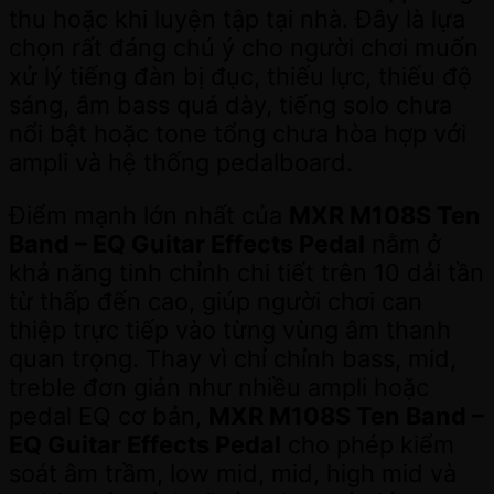
thu hoặc khi luyện tập tại nhà. Đây là lựa
chọn rất đáng chú ý cho người chơi muốn
xử lý tiếng đàn bị đục, thiếu lực, thiếu độ
sáng, âm bass quá dày, tiếng solo chưa
nổi bật hoặc tone tổng chưa hòa hợp với
ampli và hệ thống pedalboard.
Điểm mạnh lớn nhất của
MXR M108S Ten
Band – EQ Guitar Effects Pedal
nằm ở
khả năng tinh chỉnh chi tiết trên 10 dải tần
từ thấp đến cao, giúp người chơi can
thiệp trực tiếp vào từng vùng âm thanh
quan trọng. Thay vì chỉ chỉnh bass, mid,
treble đơn giản như nhiều ampli hoặc
pedal EQ cơ bản,
MXR M108S Ten Band –
EQ Guitar Effects Pedal
cho phép kiểm
soát âm trầm, low mid, mid, high mid và