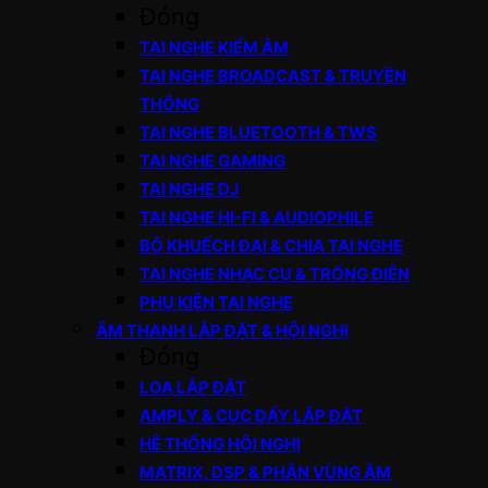
Đóng
TAI NGHE KIỂM ÂM
TAI NGHE BROADCAST & TRUYỀN
THÔNG
TAI NGHE BLUETOOTH & TWS
TAI NGHE GAMING
TAI NGHE DJ
TAI NGHE HI-FI & AUDIOPHILE
BỘ KHUẾCH ĐẠI & CHIA TAI NGHE
TAI NGHE NHẠC CỤ & TRỐNG ĐIỆN
PHỤ KIỆN TAI NGHE
ÂM THANH LẮP ĐẶT & HỘI NGHỊ
Đóng
LOA LẮP ĐẶT
AMPLY & CỤC ĐẨY LẮP ĐẶT
HỆ THỐNG HỘI NGHỊ
MATRIX, DSP & PHÂN VÙNG ÂM