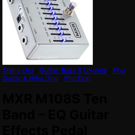
Trang chủ
/
Guitar, Bass & Ukulele
/
Phơ
Guitar & Hiệu Ứng
/
Phơ Đơn
MXR M108S Ten
Band – EQ Guitar
Effects Pedal