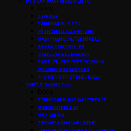
DJ & SẢN XUẤT NHẠC ĐIỆN TỬ
Đóng
DJ MIXER
ĐẦU PHÁT DJ & CDJ
HỆ THỐNG DJ ALL-IN-ONE
MÂM THAN DJ & TURNTABLE
BÀN DJ CONTROLLER
MODULAR & EURORACK
SAMPLER, GROOVEBOX, DRUM
MACHINE & SEQUENCER
PHỤ KIỆN & THIẾT BỊ DJ KHÁC
THIẾT BỊ PHÒNG THU
Đóng
SOUNDCARD AUDIO INTERFACE
MIDI CONTROLLER
MÁY GHI ÂM
PREAMP & CHANNEL STRIP
CHUYỂN ĐỔI & MẠNG ÂM THANH SỐ