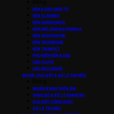
Đóng
KÈN & SÁO ĐIỆN TỬ
KÈN CLARINET
KÈN HARMONICA
KÈN MELODION & PIANICA
KÈN SAXOPHONE
KÈN TROMBONE
KÈN TRUMPET
PHỤ KIỆN KÈN & SÁO
SÁO FLUTE
SÁO RECORDER
MIXER, CỤC ĐẨY & XỬ LÝ TÍN HIỆU
Đóng
MIXER & BÀN TRỘN ÂM
VANG SỐ & XỬ LÝ KARAOKE
CỤC ĐẨY CÔNG SUẤT
XỬ LÝ TÍN HIỆU