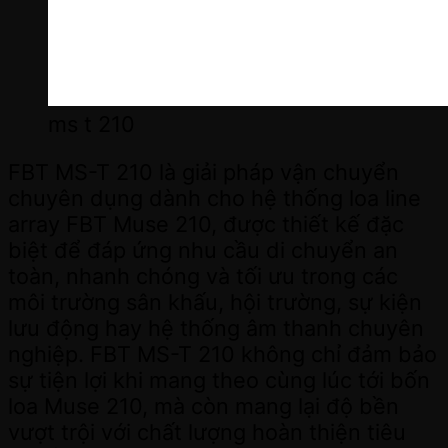
ms t 210
FBT MS-T 210 là giải pháp vận chuyển
chuyên dụng dành cho hệ thống loa line
array FBT Muse 210, được thiết kế đặc
biệt để đáp ứng nhu cầu di chuyển an
toàn, nhanh chóng và tối ưu trong các
môi trường sân khấu, hội trường, sự kiện
lưu động hay hệ thống âm thanh chuyên
nghiệp. FBT MS-T 210 không chỉ đảm bảo
sự tiện lợi khi mang theo cùng lúc tới bốn
loa Muse 210, mà còn mang lại độ bền
vượt trội với chất lượng hoàn thiện tiêu