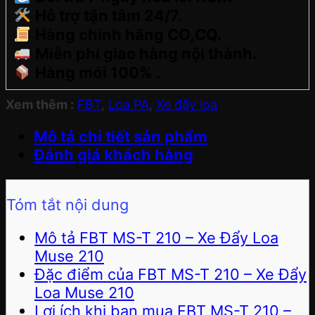
Hỗ trợ tận tâm 24/7.
Hàng chính hãng CO,CQ.
Miễn phí giao hàng nội thành.
Hàng mới 100% .
Xem thêm :
FBT
,
Loa PA
,
Xe đẩy loa
Mô tả chi tiết sản phẩm
Đánh giá khách hàng
Tóm tắt nội dung
Mô tả FBT MS-T 210 – Xe Đẩy Loa
Muse 210
Đặc điểm của FBT MS-T 210 – Xe Đẩy
Loa Muse 210
Lợi ích khi bạn mua FBT MS-T 210 –