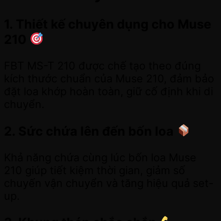
1. Thiết kế chuyên dụng cho Muse
210
FBT MS-T 210 được chế tạo theo đúng
kích thước chuẩn của Muse 210, đảm bảo
đặt loa khớp hoàn toàn, giữ cố định khi di
chuyển.
2. Sức chứa lên đến bốn loa
Khả năng chứa cùng lúc bốn loa Muse
210 giúp tiết kiệm thời gian, giảm số
chuyến vận chuyển và tăng hiệu quả set-
up.