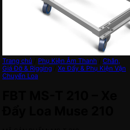
Trang chủ
/
Phụ Kiện Âm Thanh
/
Chân,
Giá Đỡ & Rigging
/
Xe Đẩy & Phụ Kiện Vận
Chuyển Loa
FBT MS-T 210 – Xe
Đẩy Loa Muse 210