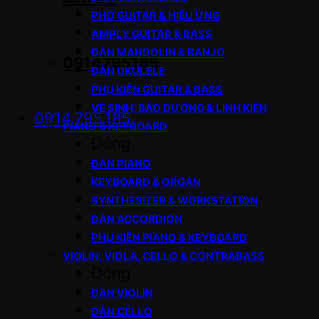
PHƠ GUITAR & HIỆU ỨNG
AMPLY GUITAR & BASS
ĐÀN MANDOLIN & BANJO
0914795185
ĐÀN UKULELE
PHỤ KIỆN GUITAR & BASS
VỆ SINH, BẢO DƯỠNG & LINH KIỆN
0914.795.185
PIANO & KEYBOARD
Đóng
ĐÀN PIANO
KEYBOARD & ORGAN
SYNTHESIZER & WORKSTATION
ĐÀN ACCORDION
PHỤ KIỆN PIANO & KEYBOARD
VIOLIN, VIOLA, CELLO & CONTRABASS
Đóng
ĐÀN VIOLIN
ĐÀN CELLO