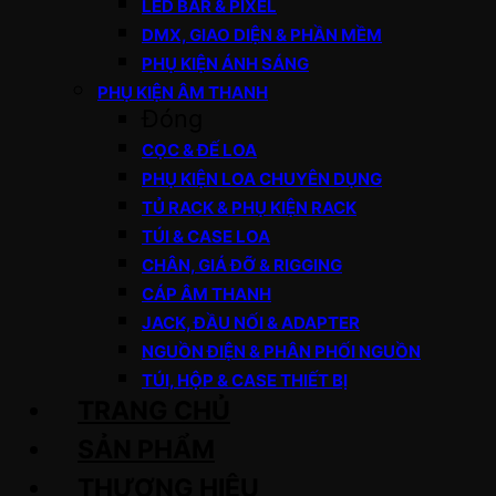
LED BAR & PIXEL
DMX, GIAO DIỆN & PHẦN MỀM
PHỤ KIỆN ÁNH SÁNG
PHỤ KIỆN ÂM THANH
Đóng
CỌC & ĐẾ LOA
PHỤ KIỆN LOA CHUYÊN DỤNG
TỦ RACK & PHỤ KIỆN RACK
TÚI & CASE LOA
CHÂN, GIÁ ĐỠ & RIGGING
CÁP ÂM THANH
JACK, ĐẦU NỐI & ADAPTER
NGUỒN ĐIỆN & PHÂN PHỐI NGUỒN
TÚI, HỘP & CASE THIẾT BỊ
TRANG CHỦ
SẢN PHẨM
THƯƠNG HIỆU