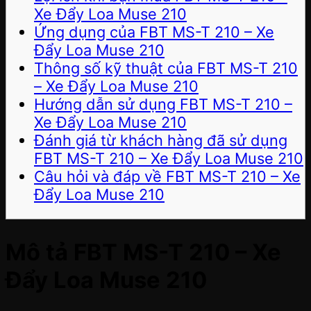
Xe Đẩy Loa Muse 210
Ứng dụng của FBT MS-T 210 – Xe
Đẩy Loa Muse 210
Thông số kỹ thuật của FBT MS-T 210
– Xe Đẩy Loa Muse 210
Hướng dẫn sử dụng FBT MS-T 210 –
Xe Đẩy Loa Muse 210
Đánh giá từ khách hàng đã sử dụng
FBT MS-T 210 – Xe Đẩy Loa Muse 210
Câu hỏi và đáp về FBT MS-T 210 – Xe
Đẩy Loa Muse 210
Mô tả FBT MS-T 210 – Xe
Đẩy Loa Muse 210