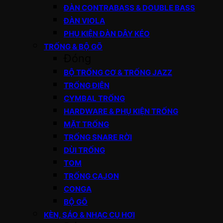
ĐÀN CONTRABASS & DOUBLE BASS
ĐÀN VIOLA
PHỤ KIỆN ĐÀN DÂY KÉO
TRỐNG & BỘ GÕ
Đóng
BỘ TRỐNG CƠ & TRỐNG JAZZ
TRỐNG ĐIỆN
CYMBAL TRỐNG
HARDWARE & PHỤ KIỆN TRỐNG
MẶT TRỐNG
TRỐNG SNARE RỜI
DÙI TRỐNG
TOM
TRỐNG CAJON
CONGA
BỘ GÕ
KÈN, SÁO & NHẠC CỤ HƠI