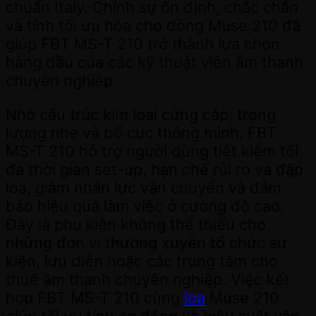
chuẩn Italy. Chính sự ổn định, chắc chắn
và tính tối ưu hóa cho dòng Muse 210 đã
giúp FBT MS-T 210 trở thành lựa chọn
hàng đầu của các kỹ thuật viên âm thanh
chuyên nghiệp.
Nhờ cấu trúc kim loại cứng cáp, trọng
lượng nhẹ và bố cục thông minh, FBT
MS-T 210 hỗ trợ người dùng tiết kiệm tối
đa thời gian set-up, hạn chế rủi ro va đập
loa, giảm nhân lực vận chuyển và đảm
bảo hiệu quả làm việc ở cường độ cao.
Đây là phụ kiện không thể thiếu cho
những đơn vị thường xuyên tổ chức sự
kiện, lưu diễn hoặc các trung tâm cho
thuê âm thanh chuyên nghiệp. Việc kết
hợp FBT MS-T 210 cùng
loa
Muse 210
giúp tối ưu tính cơ động và hiệu suất vận