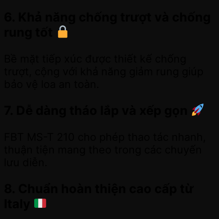
6. Khả năng chống trượt và chống
rung tốt
Bề mặt tiếp xúc được thiết kế chống
trượt, cộng với khả năng giảm rung giúp
bảo vệ loa an toàn.
7. Dễ dàng tháo lắp và xếp gọn
FBT MS-T 210 cho phép thao tác nhanh,
thuận tiện mang theo trong các chuyến
lưu diễn.
8. Chuẩn hoàn thiện cao cấp từ
Italy