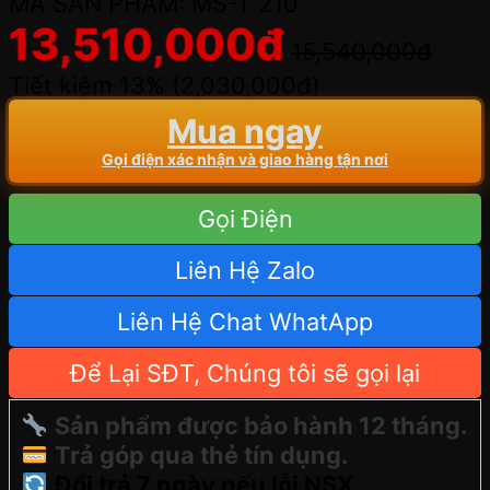
MÃ SẢN PHẨM: MS-T 210
13,510,000
đ
15,540,000
đ
Tiết kiệm 13% (
2,030,000
đ
)
Mua ngay
Gọi điện xác nhận và giao hàng tận nơi
Gọi Điện
Liên Hệ Zalo
Liên Hệ Chat WhatApp
Để Lại SĐT, Chúng tôi sẽ gọi lại
Sản phẩm được bảo hành 12 tháng.
Trả góp qua thẻ tín dụng.
Đổi trả 7 ngày nếu lỗi NSX.