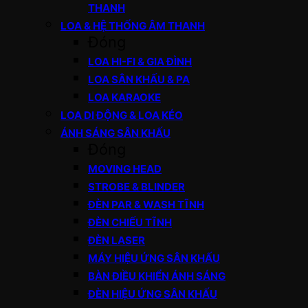
THANH
LOA & HỆ THỐNG ÂM THANH
Đóng
LOA HI-FI & GIA ĐÌNH
LOA SÂN KHẤU & PA
LOA KARAOKE
LOA DI ĐỘNG & LOA KÉO
ÁNH SÁNG SÂN KHẤU
Đóng
MOVING HEAD
STROBE & BLINDER
ĐÈN PAR & WASH TĨNH
ĐÈN CHIẾU TĨNH
ĐÈN LASER
MÁY HIỆU ỨNG SÂN KHẤU
BÀN ĐIỀU KHIỂN ÁNH SÁNG
ĐÈN HIỆU ỨNG SÂN KHẤU