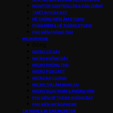
MONITOR CONTROLLER & CÂN CHỈNH
THIẾT BỊ PODCAST
HỆ THỐNG KIỂM ÂM STUDIO
PHẦN MỀM & HỆ THỐNG STUDIO
PHỤ KIỆN PHÒNG THU
MICROPHONE
Đóng
MICRO CÓ DÂY
MICRO KHÔNG DÂY
MICRO PHÒNG THU
MICRO PODCAST
MICRO ĐO LƯỜNG
MICRO THU ÂM NHẠC CỤ
MICRO QUAY PHIM & PHỎNG VẤN
PHỤ KIỆN HỆ THỐNG KHÔNG DÂY
PHỤ KIỆN MICROPHONE
TAI NGHE & IN-EAR MONITOR