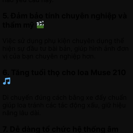
5. Đảm bảo tính chuyên nghiệp và
thẩm mỹ
Việc sử dụng phụ kiện chuyên dụng thể
hiện sự đầu tư bài bản, giúp hình ảnh đơn
vị của bạn chuyên nghiệp hơn.
6. Tăng tuổi thọ cho loa Muse 210
Di chuyển đúng cách bằng xe đẩy chuẩn
giúp loa tránh các tác động xấu, giữ hiệu
năng lâu dài.
7. Dễ dàng tổ chức hệ thống âm