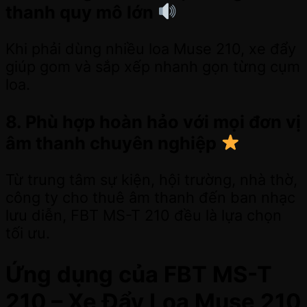
thanh quy mô lớn
Khi phải dùng nhiều loa Muse 210, xe đẩy
giúp gom và sắp xếp nhanh gọn từng cụm
loa.
8. Phù hợp hoàn hảo với mọi đơn vị
âm thanh chuyên nghiệp
Từ trung tâm sự kiện, hội trường, nhà thờ,
công ty cho thuê âm thanh đến ban nhạc
lưu diễn, FBT MS-T 210 đều là lựa chọn
tối ưu.
Ứng dụng của FBT MS-T
210 – Xe Đẩy Loa Muse 210