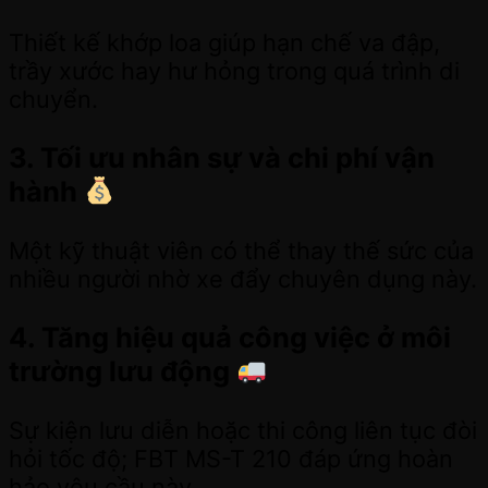
Thiết kế khớp loa giúp hạn chế va đập,
trầy xước hay hư hỏng trong quá trình di
chuyển.
3. Tối ưu nhân sự và chi phí vận
hành
Một kỹ thuật viên có thể thay thế sức của
nhiều người nhờ xe đẩy chuyên dụng này.
4. Tăng hiệu quả công việc ở môi
trường lưu động
Sự kiện lưu diễn hoặc thi công liên tục đòi
hỏi tốc độ; FBT MS-T 210 đáp ứng hoàn
hảo yêu cầu này.