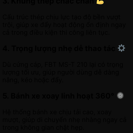
3. Khung thép chắc chắn
Cấu trúc thép chịu lực tạo độ bền vượt
trội, giúp xe đẩy hoạt động ổn định ngay
cả trong điều kiện thi công liên tục.
4. Trọng lượng nhẹ dễ thao tác
Dù cứng cáp, FBT MS-T 210 lại có trọng
lượng tối ưu, giúp người dùng dễ dàng
nâng, kéo hoặc đẩy.
5. Bánh xe xoay linh hoạt 360°
Hệ thống bánh xe chịu tải cao, xoay
mượt, giúp di chuyển nhẹ nhàng ngay cả
trong không gian chật hẹp.