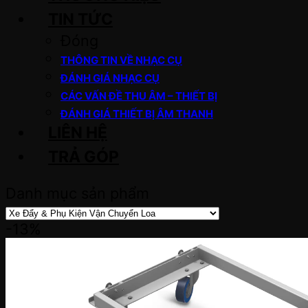
TIN TỨC
Đóng
THÔNG TIN VỀ NHẠC CỤ
ĐÁNH GIÁ NHẠC CỤ
CÁC VẤN ĐỀ THU ÂM – THIẾT BỊ
ĐÁNH GIÁ THIẾT BỊ ÂM THANH
LIÊN HỆ
TRẢ GÓP
Danh mục sản phẩm
-13%