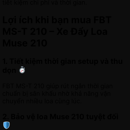
tiết kiệm chi phí và thời gian.
Lợi ích khi bạn mua FBT
MS-T 210 – Xe Đẩy Loa
Muse 210
1. Tiết kiệm thời gian setup và thu
dọn
FBT MS-T 210 giúp rút ngắn thời gian
chuẩn bị sân khấu nhờ khả năng vận
chuyển nhiều loa cùng lúc.
2. Bảo vệ loa Muse 210 tuyệt đối