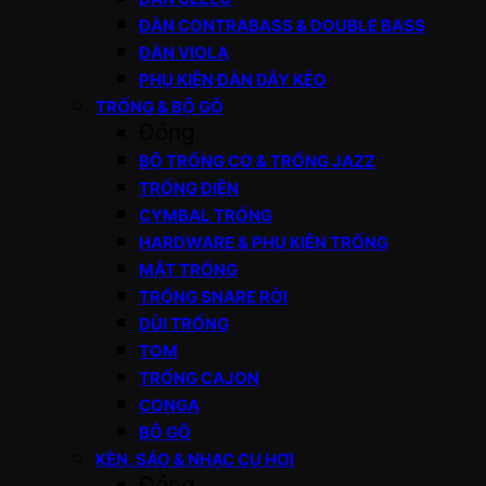
ĐÀN CONTRABASS & DOUBLE BASS
ĐÀN VIOLA
PHỤ KIỆN ĐÀN DÂY KÉO
TRỐNG & BỘ GÕ
Đóng
BỘ TRỐNG CƠ & TRỐNG JAZZ
TRỐNG ĐIỆN
CYMBAL TRỐNG
HARDWARE & PHỤ KIỆN TRỐNG
MẶT TRỐNG
TRỐNG SNARE RỜI
DÙI TRỐNG
TOM
TRỐNG CAJON
CONGA
BỘ GÕ
KÈN, SÁO & NHẠC CỤ HƠI
Đóng