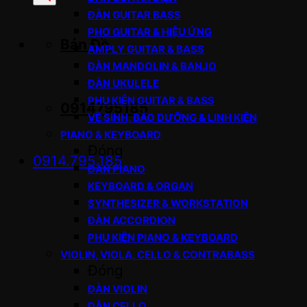
sản
ĐÀN GUITAR BASS
phẩm
PHƠ GUITAR & HIỆU ỨNG
Bản Đồ
AMPLY GUITAR & BASS
ĐÀN MANDOLIN & BANJO
ĐÀN UKULELE
PHỤ KIỆN GUITAR & BASS
0914795185
VỆ SINH, BẢO DƯỠNG & LINH KIỆN
PIANO & KEYBOARD
Đóng
0914.795.185
ĐÀN PIANO
KEYBOARD & ORGAN
SYNTHESIZER & WORKSTATION
ĐÀN ACCORDION
PHỤ KIỆN PIANO & KEYBOARD
VIOLIN, VIOLA, CELLO & CONTRABASS
Đóng
ĐÀN VIOLIN
ĐÀN CELLO