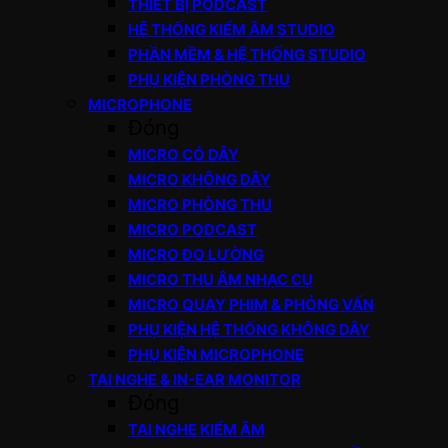
THIẾT BỊ PODCAST
HỆ THỐNG KIỂM ÂM STUDIO
PHẦN MỀM & HỆ THỐNG STUDIO
PHỤ KIỆN PHÒNG THU
MICROPHONE
Đóng
MICRO CÓ DÂY
MICRO KHÔNG DÂY
MICRO PHÒNG THU
MICRO PODCAST
MICRO ĐO LƯỜNG
MICRO THU ÂM NHẠC CỤ
MICRO QUAY PHIM & PHỎNG VẤN
PHỤ KIỆN HỆ THỐNG KHÔNG DÂY
PHỤ KIỆN MICROPHONE
TAI NGHE & IN-EAR MONITOR
Đóng
TAI NGHE KIỂM ÂM