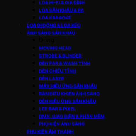
LOA HI-FI & GIA ĐÌNH
LOA SÂN KHẤU & PA
LOA KARAOKE
LOA DI ĐỘNG & LOA KÉO
ÁNH SÁNG SÂN KHẤU
Đóng
MOVING HEAD
STROBE & BLINDER
ĐÈN PAR & WASH TĨNH
ĐÈN CHIẾU TĨNH
ĐÈN LASER
MÁY HIỆU ỨNG SÂN KHẤU
BÀN ĐIỀU KHIỂN ÁNH SÁNG
ĐÈN HIỆU ỨNG SÂN KHẤU
LED BAR & PIXEL
DMX, GIAO DIỆN & PHẦN MỀM
PHỤ KIỆN ÁNH SÁNG
PHỤ KIỆN ÂM THANH