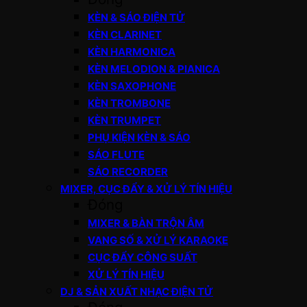
KÈN & SÁO ĐIỆN TỬ
KÈN CLARINET
KÈN HARMONICA
KÈN MELODION & PIANICA
KÈN SAXOPHONE
KÈN TROMBONE
KÈN TRUMPET
PHỤ KIỆN KÈN & SÁO
SÁO FLUTE
SÁO RECORDER
MIXER, CỤC ĐẨY & XỬ LÝ TÍN HIỆU
Đóng
MIXER & BÀN TRỘN ÂM
VANG SỐ & XỬ LÝ KARAOKE
CỤC ĐẨY CÔNG SUẤT
XỬ LÝ TÍN HIỆU
DJ & SẢN XUẤT NHẠC ĐIỆN TỬ