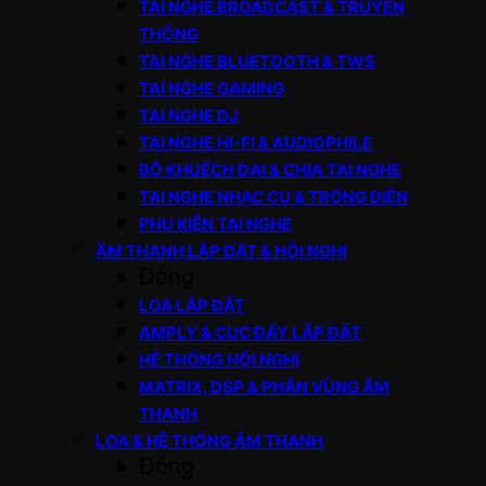
TAI NGHE BROADCAST & TRUYỀN
THÔNG
TAI NGHE BLUETOOTH & TWS
TAI NGHE GAMING
TAI NGHE DJ
TAI NGHE HI-FI & AUDIOPHILE
BỘ KHUẾCH ĐẠI & CHIA TAI NGHE
TAI NGHE NHẠC CỤ & TRỐNG ĐIỆN
PHỤ KIỆN TAI NGHE
ÂM THANH LẮP ĐẶT & HỘI NGHỊ
Đóng
LOA LẮP ĐẶT
AMPLY & CỤC ĐẨY LẮP ĐẶT
HỆ THỐNG HỘI NGHỊ
MATRIX, DSP & PHÂN VÙNG ÂM
THANH
LOA & HỆ THỐNG ÂM THANH
Đóng