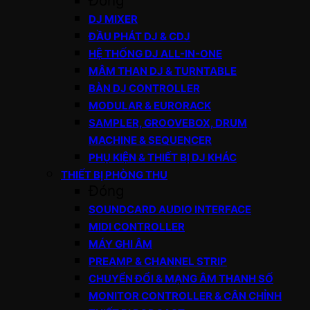
Đóng
DJ MIXER
ĐẦU PHÁT DJ & CDJ
HỆ THỐNG DJ ALL-IN-ONE
MÂM THAN DJ & TURNTABLE
BÀN DJ CONTROLLER
MODULAR & EURORACK
SAMPLER, GROOVEBOX, DRUM
MACHINE & SEQUENCER
PHỤ KIỆN & THIẾT BỊ DJ KHÁC
THIẾT BỊ PHÒNG THU
Đóng
SOUNDCARD AUDIO INTERFACE
MIDI CONTROLLER
MÁY GHI ÂM
PREAMP & CHANNEL STRIP
CHUYỂN ĐỔI & MẠNG ÂM THANH SỐ
MONITOR CONTROLLER & CÂN CHỈNH