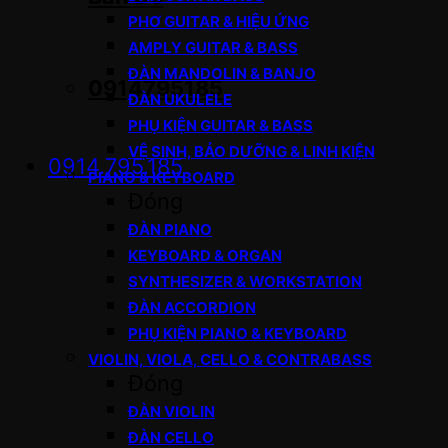
PHƠ GUITAR & HIỆU ỨNG
AMPLY GUITAR & BASS
ĐÀN MANDOLIN & BANJO
0914795185
ĐÀN UKULELE
PHỤ KIỆN GUITAR & BASS
VỆ SINH, BẢO DƯỠNG & LINH KIỆN
0914.795.185
PIANO & KEYBOARD
Đóng
ĐÀN PIANO
KEYBOARD & ORGAN
SYNTHESIZER & WORKSTATION
ĐÀN ACCORDION
PHỤ KIỆN PIANO & KEYBOARD
VIOLIN, VIOLA, CELLO & CONTRABASS
Đóng
ĐÀN VIOLIN
ĐÀN CELLO