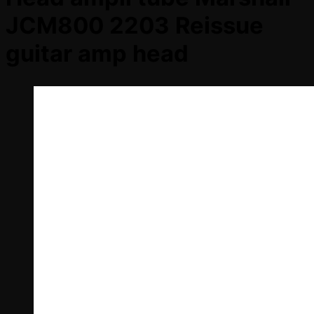
JCM800 2203 Reissue
guitar amp head