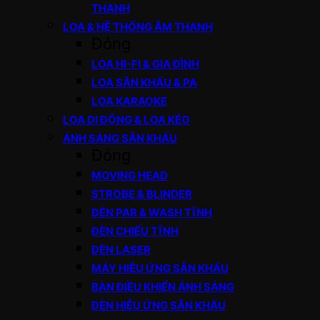
THANH
LOA & HỆ THỐNG ÂM THANH
Đóng
LOA HI-FI & GIA ĐÌNH
LOA SÂN KHẤU & PA
LOA KARAOKE
LOA DI ĐỘNG & LOA KÉO
ÁNH SÁNG SÂN KHẤU
Đóng
MOVING HEAD
STROBE & BLINDER
ĐÈN PAR & WASH TĨNH
ĐÈN CHIẾU TĨNH
ĐÈN LASER
MÁY HIỆU ỨNG SÂN KHẤU
BÀN ĐIỀU KHIỂN ÁNH SÁNG
ĐÈN HIỆU ỨNG SÂN KHẤU