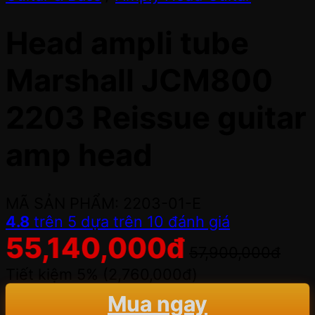
Head ampli tube
Marshall JCM800
2203 Reissue guitar
amp head
MÃ SẢN PHẨM: 2203-01-E
4.8
trên 5 dựa trên
10
đánh giá
55,140,000
đ
57,900,000
đ
Tiết kiệm 5% (
2,760,000
đ
)
Mua ngay