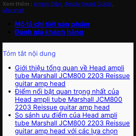
Xem thêm :
Amply Đèn
,
Amply Head Guitar
,
Marshall
Mô tả chi tiết sản phẩm
Đánh giá khách hàng
Tóm tắt nội dung
Giới thiệu tổng quan về Head ampli
tube Marshall JCM800 2203 Reissue
guitar amp head
Điểm nổi bật quan trọng nhất của
Head ampli tube Marshall JCM800
2203 Reissue guitar amp head
So sánh ưu điểm của Head ampli
tube Marshall JCM800 2203 Reissue
guitar amp head với các lựa chọn