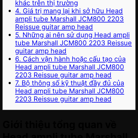
khác trên thị trường
4. Giá trị mang lại khi sở hữu Head
ampli tube Marshall JCM800 2203
Reissue guitar amp head
5. Những ai nên sử dụng Head ampli
tube Marshall JCM800 2203 Reissue
guitar amp head
6. Cách vận hành hoặc cấu tạo của
Head ampli tube Marshall JCM800
2203 Reissue guitar amp head
7. Bộ thông số kỹ thuật đầy đủ của
Head ampli tube Marshall JCM800
2203 Reissue guitar amp head
Giới thiệu tổng quan về
Head ampli tube Marshall