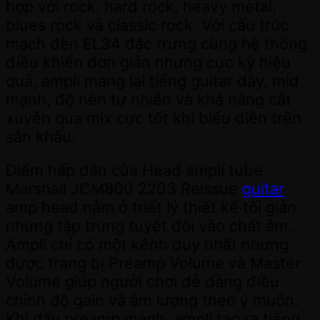
hợp với rock, hard rock, heavy metal,
blues rock và classic rock. Với cấu trúc
mạch đèn EL34 đặc trưng cùng hệ thống
điều khiển đơn giản nhưng cực kỳ hiệu
quả, ampli mang lại tiếng guitar dày, mid
mạnh, độ nén tự nhiên và khả năng cắt
xuyên qua mix cực tốt khi biểu diễn trên
sân khấu.
Điểm hấp dẫn của Head ampli tube
Marshall JCM800 2203 Reissue
guitar
amp head nằm ở triết lý thiết kế tối giản
nhưng tập trung tuyệt đối vào chất âm.
Ampli chỉ có một kênh duy nhất nhưng
được trang bị Preamp Volume và Master
Volume giúp người chơi dễ dàng điều
chỉnh độ gain và âm lượng theo ý muốn.
Khi đẩy preamp mạnh, ampli tạo ra tiếng