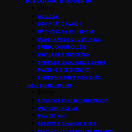
DJ & SẢN XUẤT NHẠC ĐIỆN TỬ
Đóng
DJ MIXER
ĐẦU PHÁT DJ & CDJ
HỆ THỐNG DJ ALL-IN-ONE
MÂM THAN DJ & TURNTABLE
BÀN DJ CONTROLLER
MODULAR & EURORACK
SAMPLER, GROOVEBOX, DRUM
MACHINE & SEQUENCER
PHỤ KIỆN & THIẾT BỊ DJ KHÁC
THIẾT BỊ PHÒNG THU
Đóng
SOUNDCARD AUDIO INTERFACE
MIDI CONTROLLER
MÁY GHI ÂM
PREAMP & CHANNEL STRIP
CHUYỂN ĐỔI & MẠNG ÂM THANH SỐ