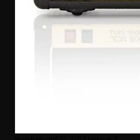
marshall jcm800 2203 reissue 3