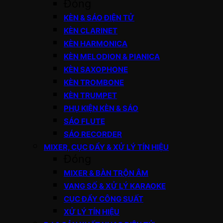
Đóng
KÈN & SÁO ĐIỆN TỬ
KÈN CLARINET
KÈN HARMONICA
KÈN MELODION & PIANICA
KÈN SAXOPHONE
KÈN TROMBONE
KÈN TRUMPET
PHỤ KIỆN KÈN & SÁO
SÁO FLUTE
SÁO RECORDER
MIXER, CỤC ĐẨY & XỬ LÝ TÍN HIỆU
Đóng
MIXER & BÀN TRỘN ÂM
VANG SỐ & XỬ LÝ KARAOKE
CỤC ĐẨY CÔNG SUẤT
XỬ LÝ TÍN HIỆU