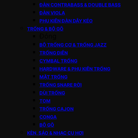
ĐÀN CONTRABASS & DOUBLE BASS
ĐÀN VIOLA
PHỤ KIỆN ĐÀN DÂY KÉO
TRỐNG & BỘ GÕ
Đóng
BỘ TRỐNG CƠ & TRỐNG JAZZ
TRỐNG ĐIỆN
CYMBAL TRỐNG
HARDWARE & PHỤ KIỆN TRỐNG
MẶT TRỐNG
TRỐNG SNARE RỜI
DÙI TRỐNG
TOM
TRỐNG CAJON
CONGA
BỘ GÕ
KÈN, SÁO & NHẠC CỤ HƠI