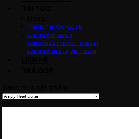
TIN TỨC
Đóng
THÔNG TIN VỀ NHẠC CỤ
ĐÁNH GIÁ NHẠC CỤ
CÁC VẤN ĐỀ THU ÂM – THIẾT BỊ
ĐÁNH GIÁ THIẾT BỊ ÂM THANH
LIÊN HỆ
TRẢ GÓP
Danh mục sản phẩm
-5%