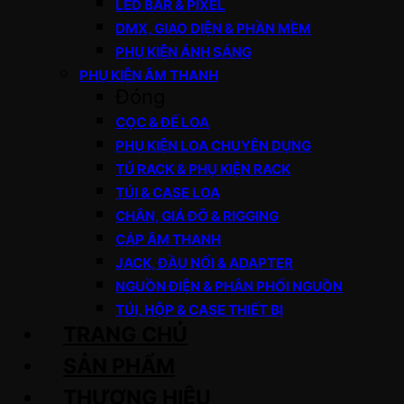
LED BAR & PIXEL
DMX, GIAO DIỆN & PHẦN MỀM
PHỤ KIỆN ÁNH SÁNG
PHỤ KIỆN ÂM THANH
Đóng
CỌC & ĐẾ LOA
PHỤ KIỆN LOA CHUYÊN DỤNG
TỦ RACK & PHỤ KIỆN RACK
TÚI & CASE LOA
CHÂN, GIÁ ĐỠ & RIGGING
CÁP ÂM THANH
JACK, ĐẦU NỐI & ADAPTER
NGUỒN ĐIỆN & PHÂN PHỐI NGUỒN
TÚI, HỘP & CASE THIẾT BỊ
TRANG CHỦ
SẢN PHẨM
THƯƠNG HIỆU