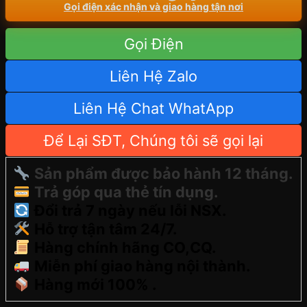
Gọi điện xác nhận và giao hàng tận nơi
Gọi Điện
Liên Hệ Zalo
Liên Hệ Chat WhatApp
Để Lại SĐT, Chúng tôi sẽ gọi lại
Sản phẩm được bảo hành 12 tháng.
Trả góp qua thẻ tín dụng.
Đổi trả 7 ngày nếu lỗi NSX.
Hỗ trợ tận tâm 24/7.
Hàng chính hãng CO,CQ.
Miễn phí giao hàng nội thành.
Hàng mới 100% .