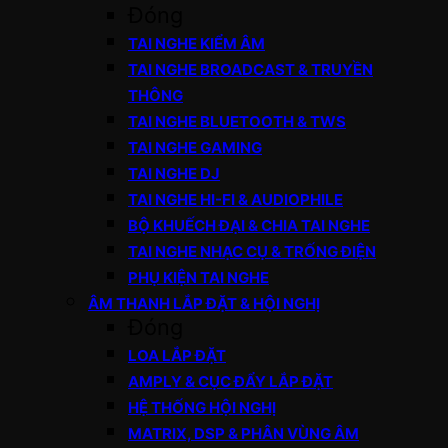
Đóng
TAI NGHE KIỂM ÂM
TAI NGHE BROADCAST & TRUYỀN
THÔNG
TAI NGHE BLUETOOTH & TWS
TAI NGHE GAMING
TAI NGHE DJ
TAI NGHE HI-FI & AUDIOPHILE
BỘ KHUẾCH ĐẠI & CHIA TAI NGHE
TAI NGHE NHẠC CỤ & TRỐNG ĐIỆN
PHỤ KIỆN TAI NGHE
ÂM THANH LẮP ĐẶT & HỘI NGHỊ
Đóng
LOA LẮP ĐẶT
AMPLY & CỤC ĐẨY LẮP ĐẶT
HỆ THỐNG HỘI NGHỊ
MATRIX, DSP & PHÂN VÙNG ÂM