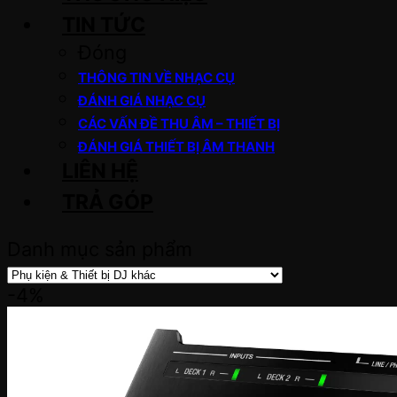
TIN TỨC
Đóng
THÔNG TIN VỀ NHẠC CỤ
ĐÁNH GIÁ NHẠC CỤ
CÁC VẤN ĐỀ THU ÂM – THIẾT BỊ
ĐÁNH GIÁ THIẾT BỊ ÂM THANH
LIÊN HỆ
TRẢ GÓP
Danh mục sản phẩm
-4%