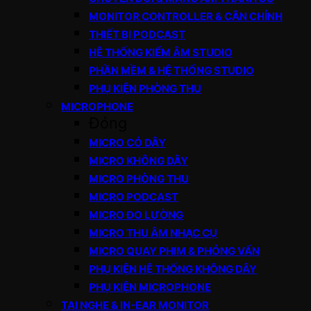
MONITOR CONTROLLER & CÂN CHỈNH
THIẾT BỊ PODCAST
HỆ THỐNG KIỂM ÂM STUDIO
PHẦN MỀM & HỆ THỐNG STUDIO
PHỤ KIỆN PHÒNG THU
MICROPHONE
Đóng
MICRO CÓ DÂY
MICRO KHÔNG DÂY
MICRO PHÒNG THU
MICRO PODCAST
MICRO ĐO LƯỜNG
MICRO THU ÂM NHẠC CỤ
MICRO QUAY PHIM & PHỎNG VẤN
PHỤ KIỆN HỆ THỐNG KHÔNG DÂY
PHỤ KIỆN MICROPHONE
TAI NGHE & IN-EAR MONITOR