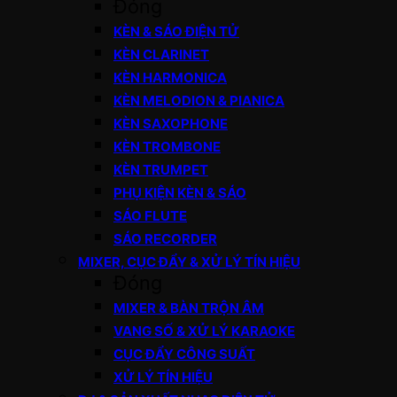
Đóng
KÈN & SÁO ĐIỆN TỬ
KÈN CLARINET
KÈN HARMONICA
KÈN MELODION & PIANICA
KÈN SAXOPHONE
KÈN TROMBONE
KÈN TRUMPET
PHỤ KIỆN KÈN & SÁO
SÁO FLUTE
SÁO RECORDER
MIXER, CỤC ĐẨY & XỬ LÝ TÍN HIỆU
Đóng
MIXER & BÀN TRỘN ÂM
VANG SỐ & XỬ LÝ KARAOKE
CỤC ĐẨY CÔNG SUẤT
XỬ LÝ TÍN HIỆU