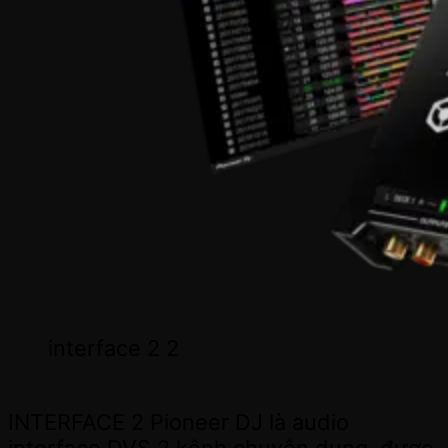
interface 2 2
INTERFACE 2 Pioneer DJ là audio
interface DVS 2 kênh chuyên dụng, được