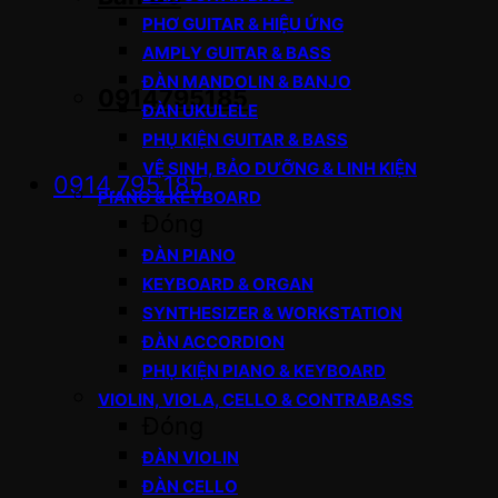
PHƠ GUITAR & HIỆU ỨNG
AMPLY GUITAR & BASS
ĐÀN MANDOLIN & BANJO
0914795185
ĐÀN UKULELE
PHỤ KIỆN GUITAR & BASS
VỆ SINH, BẢO DƯỠNG & LINH KIỆN
0914.795.185
PIANO & KEYBOARD
Đóng
ĐÀN PIANO
KEYBOARD & ORGAN
SYNTHESIZER & WORKSTATION
ĐÀN ACCORDION
PHỤ KIỆN PIANO & KEYBOARD
VIOLIN, VIOLA, CELLO & CONTRABASS
Đóng
ĐÀN VIOLIN
ĐÀN CELLO