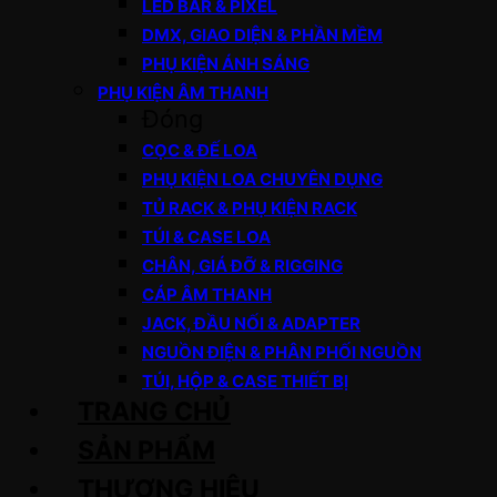
LED BAR & PIXEL
DMX, GIAO DIỆN & PHẦN MỀM
PHỤ KIỆN ÁNH SÁNG
PHỤ KIỆN ÂM THANH
Đóng
CỌC & ĐẾ LOA
PHỤ KIỆN LOA CHUYÊN DỤNG
TỦ RACK & PHỤ KIỆN RACK
TÚI & CASE LOA
CHÂN, GIÁ ĐỠ & RIGGING
CÁP ÂM THANH
JACK, ĐẦU NỐI & ADAPTER
NGUỒN ĐIỆN & PHÂN PHỐI NGUỒN
TÚI, HỘP & CASE THIẾT BỊ
TRANG CHỦ
SẢN PHẨM
THƯƠNG HIỆU