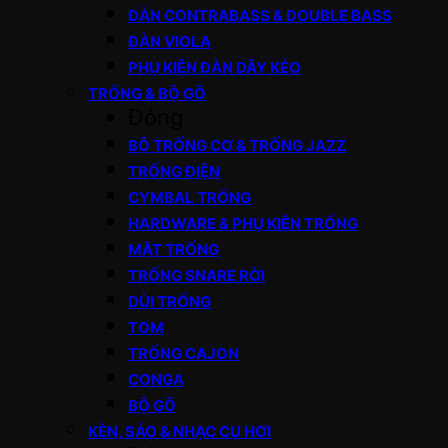
ĐÀN CONTRABASS & DOUBLE BASS
ĐÀN VIOLA
PHỤ KIỆN ĐÀN DÂY KÉO
TRỐNG & BỘ GÕ
Đóng
BỘ TRỐNG CƠ & TRỐNG JAZZ
TRỐNG ĐIỆN
CYMBAL TRỐNG
HARDWARE & PHỤ KIỆN TRỐNG
MẶT TRỐNG
TRỐNG SNARE RỜI
DÙI TRỐNG
TOM
TRỐNG CAJON
CONGA
BỘ GÕ
KÈN, SÁO & NHẠC CỤ HƠI