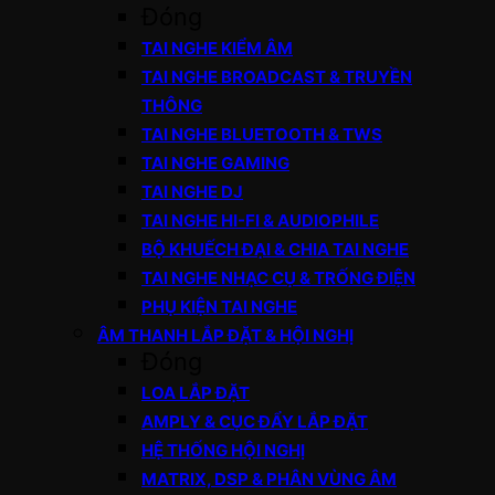
Đóng
TAI NGHE KIỂM ÂM
TAI NGHE BROADCAST & TRUYỀN
THÔNG
TAI NGHE BLUETOOTH & TWS
TAI NGHE GAMING
TAI NGHE DJ
TAI NGHE HI-FI & AUDIOPHILE
BỘ KHUẾCH ĐẠI & CHIA TAI NGHE
TAI NGHE NHẠC CỤ & TRỐNG ĐIỆN
PHỤ KIỆN TAI NGHE
ÂM THANH LẮP ĐẶT & HỘI NGHỊ
Đóng
LOA LẮP ĐẶT
AMPLY & CỤC ĐẨY LẮP ĐẶT
HỆ THỐNG HỘI NGHỊ
MATRIX, DSP & PHÂN VÙNG ÂM