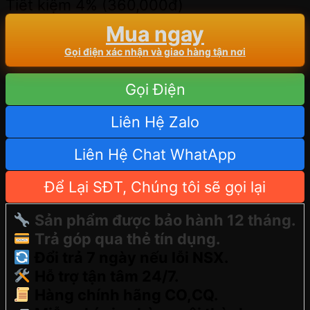
Tiết kiệm 4% (
360,000
đ
)
Mua ngay
Gọi điện xác nhận và giao hàng tận nơi
Gọi Điện
Liên Hệ Zalo
Liên Hệ Chat WhatApp
Để Lại SĐT, Chúng tôi sẽ gọi lại
Sản phẩm được bảo hành 12 tháng.
Trả góp qua thẻ tín dụng.
Đổi trả 7 ngày nếu lỗi NSX.
Hỗ trợ tận tâm 24/7.
Hàng chính hãng CO,CQ.