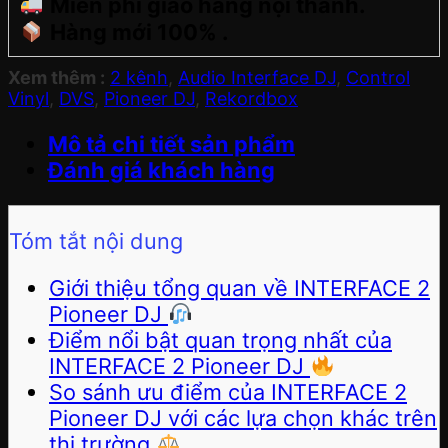
Miễn phí giao hàng nội thành.
Hàng mới 100% .
Xem thêm :
2 kênh
,
Audio Interface DJ
,
Control
Vinyl
,
DVS
,
Pioneer DJ
,
Rekordbox
Mô tả chi tiết sản phẩm
Đánh giá khách hàng
Tóm tắt nội dung
Giới thiệu tổng quan về INTERFACE 2
Pioneer DJ
Điểm nổi bật quan trọng nhất của
INTERFACE 2 Pioneer DJ
So sánh ưu điểm của INTERFACE 2
Pioneer DJ với các lựa chọn khác trên
thị trường