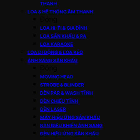
THANH
LOA & HỆ THỐNG ÂM THANH
Đóng
LOA HI-FI & GIA ĐÌNH
LOA SÂN KHẤU & PA
LOA KARAOKE
LOA DI ĐỘNG & LOA KÉO
ÁNH SÁNG SÂN KHẤU
Đóng
MOVING HEAD
STROBE & BLINDER
ĐÈN PAR & WASH TĨNH
ĐÈN CHIẾU TĨNH
ĐÈN LASER
MÁY HIỆU ỨNG SÂN KHẤU
BÀN ĐIỀU KHIỂN ÁNH SÁNG
ĐÈN HIỆU ỨNG SÂN KHẤU