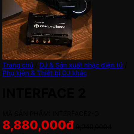
Trang chủ
/
DJ & Sản xuất nhạc điện tử
/
Phụ kiện & Thiết bị DJ khác
INTERFACE 2
MÃ SẢN PHẨM: INTERFACE2-G
8,880,000
đ
9,240,000
đ