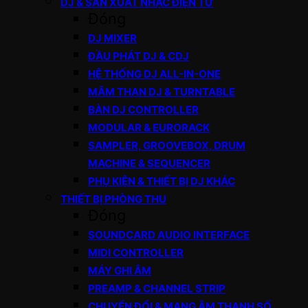
DJ & SẢN XUẤT NHẠC ĐIỆN TỬ
Đóng
DJ MIXER
ĐẦU PHÁT DJ & CDJ
HỆ THỐNG DJ ALL-IN-ONE
MÂM THAN DJ & TURNTABLE
BÀN DJ CONTROLLER
MODULAR & EURORACK
SAMPLER, GROOVEBOX, DRUM
MACHINE & SEQUENCER
PHỤ KIỆN & THIẾT BỊ DJ KHÁC
THIẾT BỊ PHÒNG THU
Đóng
SOUNDCARD AUDIO INTERFACE
MIDI CONTROLLER
MÁY GHI ÂM
PREAMP & CHANNEL STRIP
CHUYỂN ĐỔI & MẠNG ÂM THANH SỐ