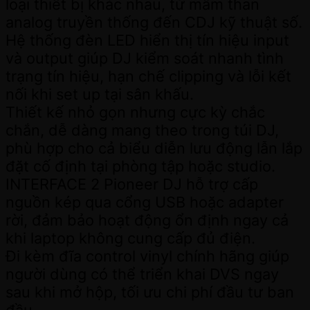
loại thiết bị khác nhau, từ mâm than
analog truyền thống đến CDJ kỹ thuật số.
Hệ thống đèn LED hiển thị tín hiệu input
và output giúp DJ kiểm soát nhanh tình
trạng tín hiệu, hạn chế clipping và lỗi kết
nối khi set up tại sân khấu.
Thiết kế nhỏ gọn nhưng cực kỳ chắc
chắn, dễ dàng mang theo trong túi DJ,
phù hợp cho cả biểu diễn lưu động lẫn lắp
đặt cố định tại phòng tập hoặc studio.
INTERFACE 2 Pioneer DJ hỗ trợ cấp
nguồn kép qua cổng USB hoặc adapter
rời, đảm bảo hoạt động ổn định ngay cả
khi laptop không cung cấp đủ điện.
Đi kèm đĩa control vinyl chính hãng giúp
người dùng có thể triển khai DVS ngay
sau khi mở hộp, tối ưu chi phí đầu tư ban