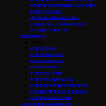
MONITOR CONTROLLER & CÂN CHỈNH
THIẾT BỊ PODCAST
HỆ THỐNG KIỂM ÂM STUDIO
PHẦN MỀM & HỆ THỐNG STUDIO
PHỤ KIỆN PHÒNG THU
MICROPHONE
Đóng
MICRO CÓ DÂY
MICRO KHÔNG DÂY
MICRO PHÒNG THU
MICRO PODCAST
MICRO ĐO LƯỜNG
MICRO THU ÂM NHẠC CỤ
MICRO QUAY PHIM & PHỎNG VẤN
PHỤ KIỆN HỆ THỐNG KHÔNG DÂY
PHỤ KIỆN MICROPHONE
TAI NGHE & IN-EAR MONITOR