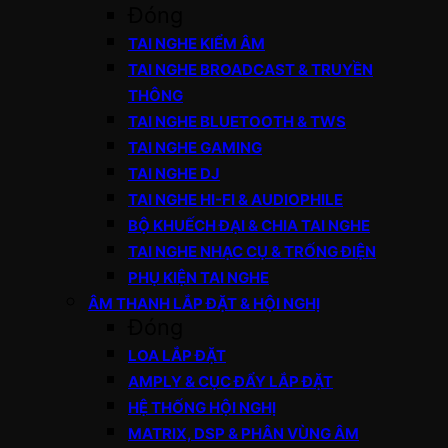
Đóng
TAI NGHE KIỂM ÂM
TAI NGHE BROADCAST & TRUYỀN
THÔNG
TAI NGHE BLUETOOTH & TWS
TAI NGHE GAMING
TAI NGHE DJ
TAI NGHE HI-FI & AUDIOPHILE
BỘ KHUẾCH ĐẠI & CHIA TAI NGHE
TAI NGHE NHẠC CỤ & TRỐNG ĐIỆN
PHỤ KIỆN TAI NGHE
ÂM THANH LẮP ĐẶT & HỘI NGHỊ
Đóng
LOA LẮP ĐẶT
AMPLY & CỤC ĐẨY LẮP ĐẶT
HỆ THỐNG HỘI NGHỊ
MATRIX, DSP & PHÂN VÙNG ÂM