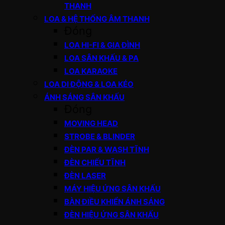
THANH
LOA & HỆ THỐNG ÂM THANH
Đóng
LOA HI-FI & GIA ĐÌNH
LOA SÂN KHẤU & PA
LOA KARAOKE
LOA DI ĐỘNG & LOA KÉO
ÁNH SÁNG SÂN KHẤU
Đóng
MOVING HEAD
STROBE & BLINDER
ĐÈN PAR & WASH TĨNH
ĐÈN CHIẾU TĨNH
ĐÈN LASER
MÁY HIỆU ỨNG SÂN KHẤU
BÀN ĐIỀU KHIỂN ÁNH SÁNG
ĐÈN HIỆU ỨNG SÂN KHẤU