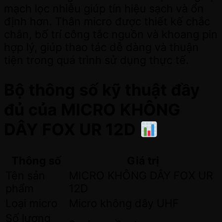
mạch lọc nhiễu giúp tín hiệu sạch và ổn
định hơn. Thân micro được thiết kế chắc
chắn, bố trí công tắc nguồn và khoang pin
hợp lý, giúp thao tác dễ dàng và thuận
tiện trong quá trình sử dụng thực tế.
Bộ thông số kỹ thuật đầy
đủ của MICRO KHÔNG
DÂY FOX UR 12D
Thông số
Giá trị
Tên sản
MICRO KHÔNG DÂY FOX UR
phẩm
12D
Loại micro
Micro không dây UHF
Số lượng