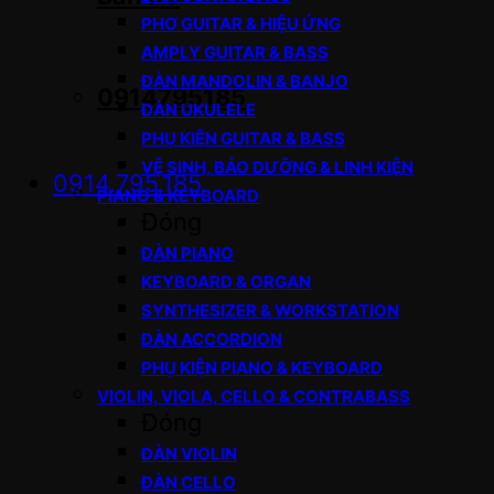
PHƠ GUITAR & HIỆU ỨNG
AMPLY GUITAR & BASS
ĐÀN MANDOLIN & BANJO
0914795185
ĐÀN UKULELE
PHỤ KIỆN GUITAR & BASS
VỆ SINH, BẢO DƯỠNG & LINH KIỆN
0914.795.185
PIANO & KEYBOARD
Đóng
ĐÀN PIANO
KEYBOARD & ORGAN
SYNTHESIZER & WORKSTATION
ĐÀN ACCORDION
PHỤ KIỆN PIANO & KEYBOARD
VIOLIN, VIOLA, CELLO & CONTRABASS
Đóng
ĐÀN VIOLIN
ĐÀN CELLO