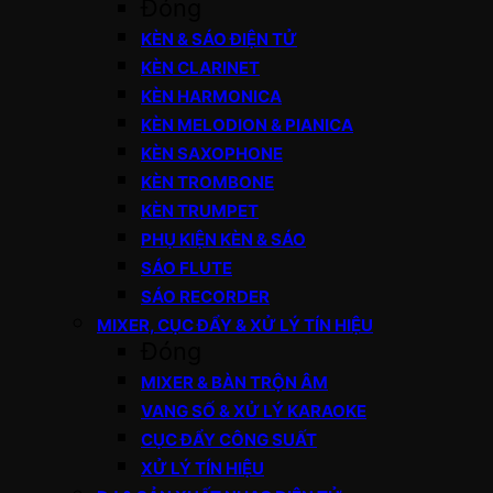
Đóng
KÈN & SÁO ĐIỆN TỬ
KÈN CLARINET
KÈN HARMONICA
KÈN MELODION & PIANICA
KÈN SAXOPHONE
KÈN TROMBONE
KÈN TRUMPET
PHỤ KIỆN KÈN & SÁO
SÁO FLUTE
SÁO RECORDER
MIXER, CỤC ĐẨY & XỬ LÝ TÍN HIỆU
Đóng
MIXER & BÀN TRỘN ÂM
VANG SỐ & XỬ LÝ KARAOKE
CỤC ĐẨY CÔNG SUẤT
XỬ LÝ TÍN HIỆU