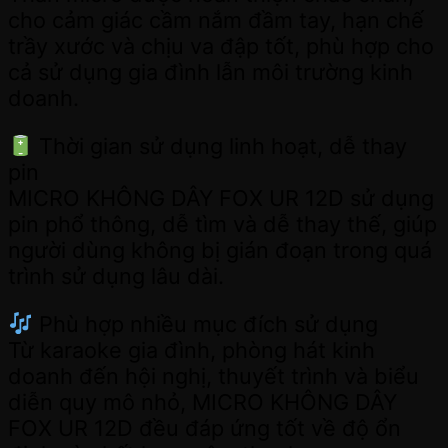
cho cảm giác cầm nắm đầm tay, hạn chế
trầy xước và chịu va đập tốt, phù hợp cho
cả sử dụng gia đình lẫn môi trường kinh
doanh.
Thời gian sử dụng linh hoạt, dễ thay
pin
MICRO KHÔNG DÂY FOX UR 12D sử dụng
pin phổ thông, dễ tìm và dễ thay thế, giúp
người dùng không bị gián đoạn trong quá
trình sử dụng lâu dài.
Phù hợp nhiều mục đích sử dụng
Từ karaoke gia đình, phòng hát kinh
doanh đến hội nghị, thuyết trình và biểu
diễn quy mô nhỏ, MICRO KHÔNG DÂY
FOX UR 12D đều đáp ứng tốt về độ ổn