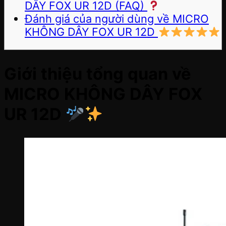
DÂY FOX UR 12D (FAQ)
Đánh giá của người dùng về MICRO
KHÔNG DÂY FOX UR 12D
Giới thiệu tổng quan về
MICRO KHÔNG DÂY FOX
UR 12D