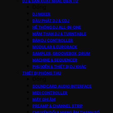
DJ & SẢN XUẤT NHẠC ĐIỆN TỬ
Đóng
DJ MIXER
ĐẦU PHÁT DJ & CDJ
HỆ THỐNG DJ ALL-IN-ONE
MÂM THAN DJ & TURNTABLE
BÀN DJ CONTROLLER
MODULAR & EURORACK
SAMPLER, GROOVEBOX, DRUM
MACHINE & SEQUENCER
PHỤ KIỆN & THIẾT BỊ DJ KHÁC
THIẾT BỊ PHÒNG THU
Đóng
SOUNDCARD AUDIO INTERFACE
MIDI CONTROLLER
MÁY GHI ÂM
PREAMP & CHANNEL STRIP
CHUYỂN ĐỔI & MẠNG ÂM THANH SỐ