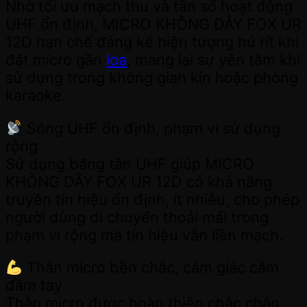
Nhờ tối ưu mạch thu và tần số hoạt động
UHF ổn định, MICRO KHÔNG DÂY FOX UR
12D hạn chế đáng kể hiện tượng hú rít khi
đặt micro gần
loa
, mang lại sự yên tâm khi
sử dụng trong không gian kín hoặc phòng
karaoke.
Sóng UHF ổn định, phạm vi sử dụng
rộng
Sử dụng băng tần UHF giúp MICRO
KHÔNG DÂY FOX UR 12D có khả năng
truyền tín hiệu ổn định, ít nhiễu, cho phép
người dùng di chuyển thoải mái trong
phạm vi rộng mà tín hiệu vẫn liền mạch.
Thân micro bền chắc, cảm giác cầm
đầm tay
Thân micro được hoàn thiện chắc chắn,