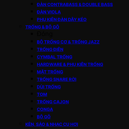
ĐÀN CONTRABASS & DOUBLE BASS
ĐÀN VIOLA
PHỤ KIỆN ĐÀN DÂY KÉO
TRỐNG & BỘ GÕ
Đóng
BỘ TRỐNG CƠ & TRỐNG JAZZ
TRỐNG ĐIỆN
CYMBAL TRỐNG
HARDWARE & PHỤ KIỆN TRỐNG
MẶT TRỐNG
TRỐNG SNARE RỜI
DÙI TRỐNG
TOM
TRỐNG CAJON
CONGA
BỘ GÕ
KÈN, SÁO & NHẠC CỤ HƠI