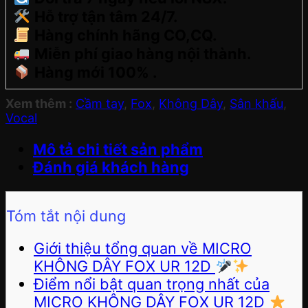
Hỗ trợ tận tâm 24/7.
Hàng chính hãng CO,CQ.
Miễn phí giao hàng nội thành.
Hàng mới 100% .
Xem thêm :
Cầm tay
,
Fox
,
Không Dây
,
Sân khấu
,
Vocal
Mô tả chi tiết sản phẩm
Đánh giá khách hàng
Tóm tắt nội dung
Giới thiệu tổng quan về MICRO
KHÔNG DÂY FOX UR 12D
Điểm nổi bật quan trọng nhất của
MICRO KHÔNG DÂY FOX UR 12D