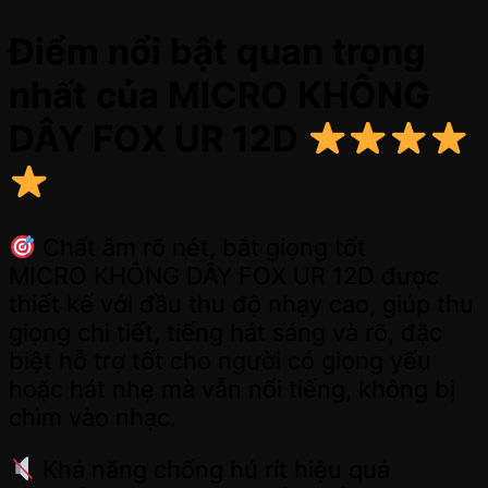
Điểm nổi bật quan trọng
nhất của MICRO KHÔNG
DÂY FOX UR 12D
Chất âm rõ nét, bắt giọng tốt
MICRO KHÔNG DÂY FOX UR 12D được
thiết kế với đầu thu độ nhạy cao, giúp thu
giọng chi tiết, tiếng hát sáng và rõ, đặc
biệt hỗ trợ tốt cho người có giọng yếu
hoặc hát nhẹ mà vẫn nổi tiếng, không bị
chìm vào nhạc.
Khả năng chống hú rít hiệu quả