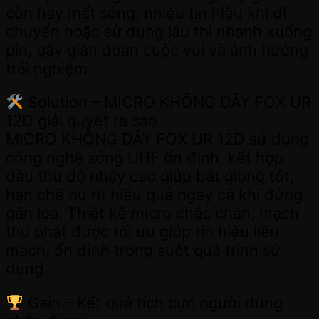
còn hay mất sóng, nhiễu tín hiệu khi di
chuyển hoặc sử dụng lâu thì nhanh xuống
pin, gây gián đoạn cuộc vui và ảnh hưởng
trải nghiệm.
Solution – MICRO KHÔNG DÂY FOX UR
12D giải quyết ra sao
MICRO KHÔNG DÂY FOX UR 12D sử dụng
công nghệ sóng UHF ổn định, kết hợp
đầu thu độ nhạy cao giúp bắt giọng tốt,
hạn chế hú rít hiệu quả ngay cả khi đứng
gần loa. Thiết kế micro chắc chắn, mạch
thu phát được tối ưu giúp tín hiệu liền
mạch, ổn định trong suốt quá trình sử
dụng.
Gain – Kết quả tích cực người dùng