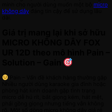
minh cho người dùng muốn một bộ
micro
không dây
đáng tin cậy để sử dụng lâu
dài.
Giá trị mang lại khi sở hữu
MICRO KHÔNG DÂY FOX
UR 12D theo mô hình Pain –
Solution – Gain
Pain – Vấn đề khách hàng thường gặp
Nhiều người dùng karaoke gia đình hoặc
phòng hát kinh doanh gặp tình trạng
micro dễ hú rít, bắt giọng kém, hát mệt,
phải gồng giọng nhưng tiếng vẫn không
rõ. Một số dòng micro không dây giá rẻ