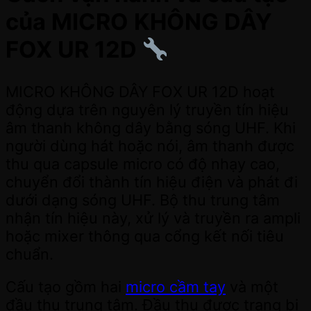
của MICRO KHÔNG DÂY
FOX UR 12D
MICRO KHÔNG DÂY FOX UR 12D hoạt
động dựa trên nguyên lý truyền tín hiệu
âm thanh không dây bằng sóng UHF. Khi
người dùng hát hoặc nói, âm thanh được
thu qua capsule micro có độ nhạy cao,
chuyển đổi thành tín hiệu điện và phát đi
dưới dạng sóng UHF. Bộ thu trung tâm
nhận tín hiệu này, xử lý và truyền ra ampli
hoặc mixer thông qua cổng kết nối tiêu
chuẩn.
Cấu tạo gồm hai
micro cầm tay
và một
đầu thu trung tâm. Đầu thu được trang bị