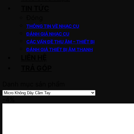
TIN TỨC
Đóng
THÔNG TIN VỀ NHẠC CỤ
ĐÁNH GIÁ NHẠC CỤ
CÁC VẤN ĐỀ THU ÂM – THIẾT BỊ
ĐÁNH GIÁ THIẾT BỊ ÂM THANH
LIÊN HỆ
TRẢ GÓP
Danh mục sản phẩm
-4%