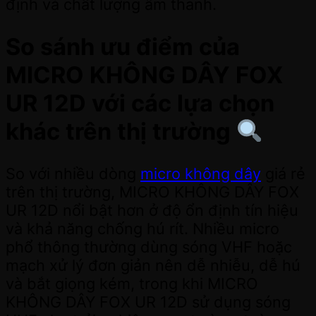
định và chất lượng âm thanh.
So sánh ưu điểm của
MICRO KHÔNG DÂY FOX
UR 12D với các lựa chọn
khác trên thị trường
So với nhiều dòng
micro không dây
giá rẻ
trên thị trường, MICRO KHÔNG DÂY FOX
UR 12D nổi bật hơn ở độ ổn định tín hiệu
và khả năng chống hú rít. Nhiều micro
phổ thông thường dùng sóng VHF hoặc
mạch xử lý đơn giản nên dễ nhiễu, dễ hú
và bắt giọng kém, trong khi MICRO
KHÔNG DÂY FOX UR 12D sử dụng sóng