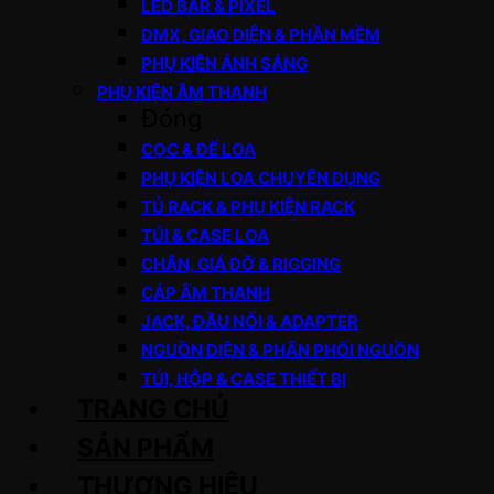
LED BAR & PIXEL
DMX, GIAO DIỆN & PHẦN MỀM
PHỤ KIỆN ÁNH SÁNG
PHỤ KIỆN ÂM THANH
Đóng
CỌC & ĐẾ LOA
PHỤ KIỆN LOA CHUYÊN DỤNG
TỦ RACK & PHỤ KIỆN RACK
TÚI & CASE LOA
CHÂN, GIÁ ĐỠ & RIGGING
CÁP ÂM THANH
JACK, ĐẦU NỐI & ADAPTER
NGUỒN ĐIỆN & PHÂN PHỐI NGUỒN
TÚI, HỘP & CASE THIẾT BỊ
TRANG CHỦ
SẢN PHẨM
THƯƠNG HIỆU