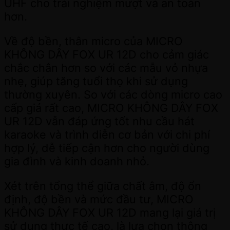
UHF cho trải nghiệm mượt và an toàn
hơn.
Về độ bền, thân micro của MICRO
KHÔNG DÂY FOX UR 12D cho cảm giác
chắc chắn hơn so với các mẫu vỏ nhựa
nhẹ, giúp tăng tuổi thọ khi sử dụng
thường xuyên. So với các dòng micro cao
cấp giá rất cao, MICRO KHÔNG DÂY FOX
UR 12D vẫn đáp ứng tốt nhu cầu hát
karaoke và trình diễn cơ bản với chi phí
hợp lý, dễ tiếp cận hơn cho người dùng
gia đình và kinh doanh nhỏ.
Xét trên tổng thể giữa chất âm, độ ổn
định, độ bền và mức đầu tư, MICRO
KHÔNG DÂY FOX UR 12D mang lại giá trị
sử dụng thực tế cao, là lựa chọn thông