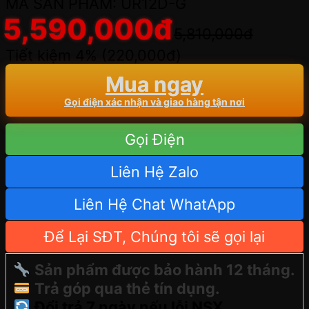
MÃ SẢN PHẨM: UR12D-G
5,590,000
đ
5,810,000
đ
Tiết kiệm 4% (
220,000
đ
)
Mua ngay
Gọi điện xác nhận và giao hàng tận nơi
Gọi Điện
Liên Hệ Zalo
Liên Hệ Chat WhatApp
Để Lại SĐT, Chúng tôi sẽ gọi lại
Sản phẩm được bảo hành 12 tháng.
Trả góp qua thẻ tín dụng.
Đổi trả 7 ngày nếu lỗi NSX.