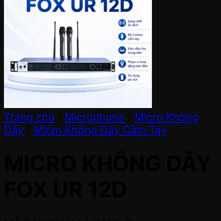
Trang chủ
/
Microphone
/
Micro Không
Dây
/
Micro Không Dây Cầm Tay
MICRO KHÔNG DÂY
FOX UR 12D