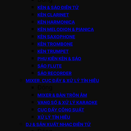
KÈN & SÁO ĐIỆN TỬ
KÈN CLARINET
KÈN HARMONICA
KÈN MELODION & PIANICA
KÈN SAXOPHONE
KÈN TROMBONE
KÈN TRUMPET
PHỤ KIỆN KÈN & SÁO
SÁO FLUTE
SÁO RECORDER
MIXER, CỤC ĐẨY & XỬ LÝ TÍN HIỆU
Đóng
MIXER & BÀN TRỘN ÂM
VANG SỐ & XỬ LÝ KARAOKE
CỤC ĐẨY CÔNG SUẤT
XỬ LÝ TÍN HIỆU
DJ & SẢN XUẤT NHẠC ĐIỆN TỬ