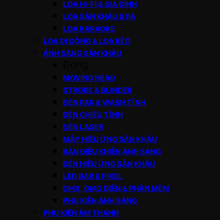
LOA HI-FI & GIA ĐÌNH
LOA SÂN KHẤU & PA
LOA KARAOKE
LOA DI ĐỘNG & LOA KÉO
ÁNH SÁNG SÂN KHẤU
Đóng
MOVING HEAD
STROBE & BLINDER
ĐÈN PAR & WASH TĨNH
ĐÈN CHIẾU TĨNH
ĐÈN LASER
MÁY HIỆU ỨNG SÂN KHẤU
BÀN ĐIỀU KHIỂN ÁNH SÁNG
ĐÈN HIỆU ỨNG SÂN KHẤU
LED BAR & PIXEL
DMX, GIAO DIỆN & PHẦN MỀM
PHỤ KIỆN ÁNH SÁNG
PHỤ KIỆN ÂM THANH