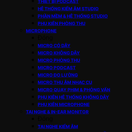
THIẾT BỊ PODCAST
HỆ THỐNG KIỂM ÂM STUDIO
PHẦN MỀM & HỆ THỐNG STUDIO
PHỤ KIỆN PHÒNG THU
MICROPHONE
Đóng
MICRO CÓ DÂY
MICRO KHÔNG DÂY
MICRO PHÒNG THU
MICRO PODCAST
MICRO ĐO LƯỜNG
MICRO THU ÂM NHẠC CỤ
MICRO QUAY PHIM & PHỎNG VẤN
PHỤ KIỆN HỆ THỐNG KHÔNG DÂY
PHỤ KIỆN MICROPHONE
TAI NGHE & IN-EAR MONITOR
Đóng
TAI NGHE KIỂM ÂM