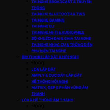
TAI NGHE BROADCAST & TRUYỀN
THÔNG
TAI NGHE BLUETOOTH & TWS
TAI NGHE GAMING
TAI NGHE DJ
TAI NGHE HI-FI & AUDIOPHILE
BỘ KHUẾCH ĐẠI & CHIA TAI NGHE
TAI NGHE NHẠC CỤ & TRỐNG ĐIỆN
PHỤ KIỆN TAI NGHE
ÂM THANH LẮP ĐẶT & HỘI NGHỊ
Đóng
LOA LẮP ĐẶT
AMPLY & CỤC ĐẨY LẮP ĐẶT
HỆ THỐNG HỘI NGHỊ
MATRIX, DSP & PHÂN VÙNG ÂM
THANH
LOA & HỆ THỐNG ÂM THANH
Đóng