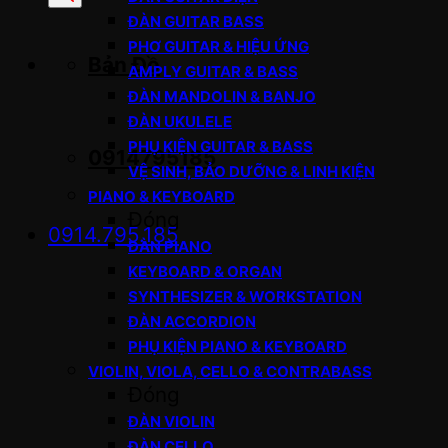
sản
ĐÀN GUITAR BASS
phẩm
PHƠ GUITAR & HIỆU ỨNG
Bản Đồ
AMPLY GUITAR & BASS
ĐÀN MANDOLIN & BANJO
ĐÀN UKULELE
PHỤ KIỆN GUITAR & BASS
0914795185
VỆ SINH, BẢO DƯỠNG & LINH KIỆN
PIANO & KEYBOARD
Đóng
0914.795.185
ĐÀN PIANO
KEYBOARD & ORGAN
SYNTHESIZER & WORKSTATION
ĐÀN ACCORDION
PHỤ KIỆN PIANO & KEYBOARD
VIOLIN, VIOLA, CELLO & CONTRABASS
Đóng
ĐÀN VIOLIN
ĐÀN CELLO