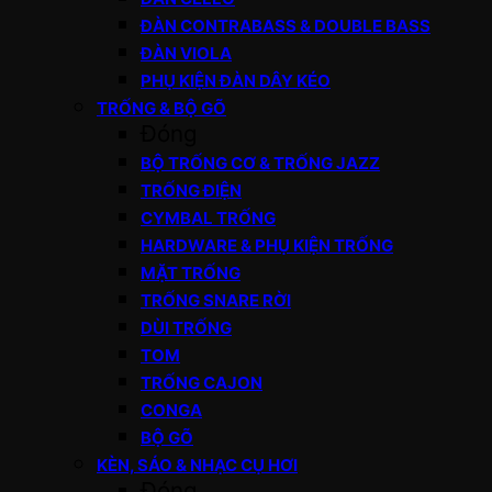
ĐÀN CONTRABASS & DOUBLE BASS
ĐÀN VIOLA
PHỤ KIỆN ĐÀN DÂY KÉO
TRỐNG & BỘ GÕ
Đóng
BỘ TRỐNG CƠ & TRỐNG JAZZ
TRỐNG ĐIỆN
CYMBAL TRỐNG
HARDWARE & PHỤ KIỆN TRỐNG
MẶT TRỐNG
TRỐNG SNARE RỜI
DÙI TRỐNG
TOM
TRỐNG CAJON
CONGA
BỘ GÕ
KÈN, SÁO & NHẠC CỤ HƠI
Đóng