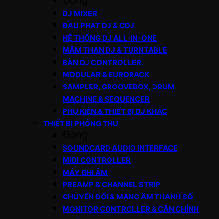
Đóng
DJ MIXER
ĐẦU PHÁT DJ & CDJ
HỆ THỐNG DJ ALL-IN-ONE
MÂM THAN DJ & TURNTABLE
BÀN DJ CONTROLLER
MODULAR & EURORACK
SAMPLER, GROOVEBOX, DRUM
MACHINE & SEQUENCER
PHỤ KIỆN & THIẾT BỊ DJ KHÁC
THIẾT BỊ PHÒNG THU
Đóng
SOUNDCARD AUDIO INTERFACE
MIDI CONTROLLER
MÁY GHI ÂM
PREAMP & CHANNEL STRIP
CHUYỂN ĐỔI & MẠNG ÂM THANH SỐ
MONITOR CONTROLLER & CÂN CHỈNH