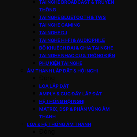
TAI NGHE BROADCAST & TRUYỀN
THÔNG
TAI NGHE BLUETOOTH & TWS
TAI NGHE GAMING
TAI NGHE DJ
TAI NGHE HI-FI & AUDIOPHILE
BỘ KHUẾCH ĐẠI & CHIA TAI NGHE
TAI NGHE NHẠC CỤ & TRỐNG ĐIỆN
PHỤ KIỆN TAI NGHE
ÂM THANH LẮP ĐẶT & HỘI NGHỊ
Đóng
LOA LẮP ĐẶT
AMPLY & CỤC ĐẨY LẮP ĐẶT
HỆ THỐNG HỘI NGHỊ
MATRIX, DSP & PHÂN VÙNG ÂM
THANH
LOA & HỆ THỐNG ÂM THANH
Đóng