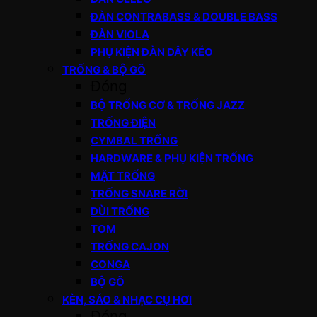
ĐÀN CONTRABASS & DOUBLE BASS
ĐÀN VIOLA
PHỤ KIỆN ĐÀN DÂY KÉO
TRỐNG & BỘ GÕ
Đóng
BỘ TRỐNG CƠ & TRỐNG JAZZ
TRỐNG ĐIỆN
CYMBAL TRỐNG
HARDWARE & PHỤ KIỆN TRỐNG
MẶT TRỐNG
TRỐNG SNARE RỜI
DÙI TRỐNG
TOM
TRỐNG CAJON
CONGA
BỘ GÕ
KÈN, SÁO & NHẠC CỤ HƠI
Đóng