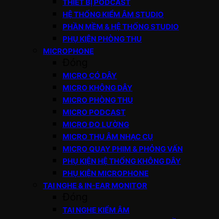
THIẾT BỊ PODCAST
HỆ THỐNG KIỂM ÂM STUDIO
PHẦN MỀM & HỆ THỐNG STUDIO
PHỤ KIỆN PHÒNG THU
MICROPHONE
Đóng
MICRO CÓ DÂY
MICRO KHÔNG DÂY
MICRO PHÒNG THU
MICRO PODCAST
MICRO ĐO LƯỜNG
MICRO THU ÂM NHẠC CỤ
MICRO QUAY PHIM & PHỎNG VẤN
PHỤ KIỆN HỆ THỐNG KHÔNG DÂY
PHỤ KIỆN MICROPHONE
TAI NGHE & IN-EAR MONITOR
Đóng
TAI NGHE KIỂM ÂM