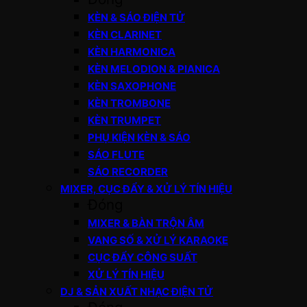
KÈN & SÁO ĐIỆN TỬ
KÈN CLARINET
KÈN HARMONICA
KÈN MELODION & PIANICA
KÈN SAXOPHONE
KÈN TROMBONE
KÈN TRUMPET
PHỤ KIỆN KÈN & SÁO
SÁO FLUTE
SÁO RECORDER
MIXER, CỤC ĐẨY & XỬ LÝ TÍN HIỆU
Đóng
MIXER & BÀN TRỘN ÂM
VANG SỐ & XỬ LÝ KARAOKE
CỤC ĐẨY CÔNG SUẤT
XỬ LÝ TÍN HIỆU
DJ & SẢN XUẤT NHẠC ĐIỆN TỬ