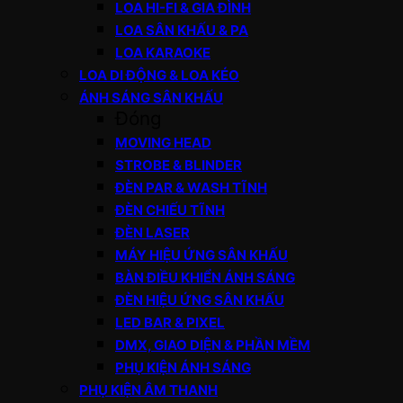
LOA HI-FI & GIA ĐÌNH
LOA SÂN KHẤU & PA
LOA KARAOKE
LOA DI ĐỘNG & LOA KÉO
ÁNH SÁNG SÂN KHẤU
Đóng
MOVING HEAD
STROBE & BLINDER
ĐÈN PAR & WASH TĨNH
ĐÈN CHIẾU TĨNH
ĐÈN LASER
MÁY HIỆU ỨNG SÂN KHẤU
BÀN ĐIỀU KHIỂN ÁNH SÁNG
ĐÈN HIỆU ỨNG SÂN KHẤU
LED BAR & PIXEL
DMX, GIAO DIỆN & PHẦN MỀM
PHỤ KIỆN ÁNH SÁNG
PHỤ KIỆN ÂM THANH