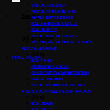
sản
ĐÀN GUITAR BASS
phẩm
PHƠ GUITAR & HIỆU ỨNG
Bản Đồ
AMPLY GUITAR & BASS
ĐÀN MANDOLIN & BANJO
ĐÀN UKULELE
PHỤ KIỆN GUITAR & BASS
0914795185
VỆ SINH, BẢO DƯỠNG & LINH KIỆN
PIANO & KEYBOARD
Đóng
0914.795.185
ĐÀN PIANO
KEYBOARD & ORGAN
SYNTHESIZER & WORKSTATION
ĐÀN ACCORDION
PHỤ KIỆN PIANO & KEYBOARD
VIOLIN, VIOLA, CELLO & CONTRABASS
Đóng
ĐÀN VIOLIN
ĐÀN CELLO