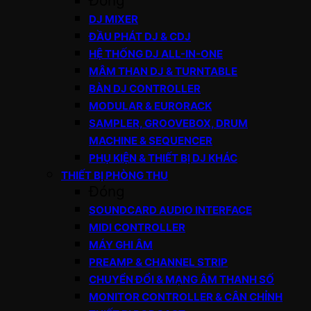
Đóng
DJ MIXER
ĐẦU PHÁT DJ & CDJ
HỆ THỐNG DJ ALL-IN-ONE
MÂM THAN DJ & TURNTABLE
BÀN DJ CONTROLLER
MODULAR & EURORACK
SAMPLER, GROOVEBOX, DRUM
MACHINE & SEQUENCER
PHỤ KIỆN & THIẾT BỊ DJ KHÁC
THIẾT BỊ PHÒNG THU
Đóng
SOUNDCARD AUDIO INTERFACE
MIDI CONTROLLER
MÁY GHI ÂM
PREAMP & CHANNEL STRIP
CHUYỂN ĐỔI & MẠNG ÂM THANH SỐ
MONITOR CONTROLLER & CÂN CHỈNH