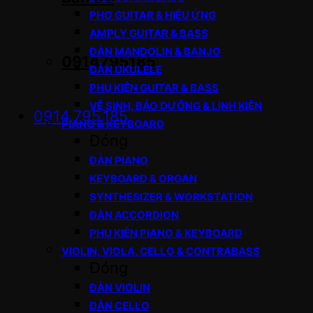
PHƠ GUITAR & HIỆU ỨNG
AMPLY GUITAR & BASS
ĐÀN MANDOLIN & BANJO
0914795185
ĐÀN UKULELE
PHỤ KIỆN GUITAR & BASS
VỆ SINH, BẢO DƯỠNG & LINH KIỆN
0914.795.185
PIANO & KEYBOARD
Đóng
ĐÀN PIANO
KEYBOARD & ORGAN
SYNTHESIZER & WORKSTATION
ĐÀN ACCORDION
PHỤ KIỆN PIANO & KEYBOARD
VIOLIN, VIOLA, CELLO & CONTRABASS
Đóng
ĐÀN VIOLIN
ĐÀN CELLO