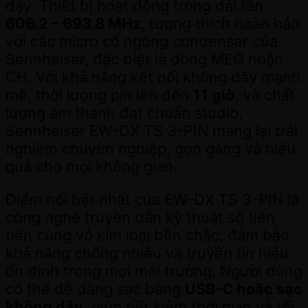
dạy. Thiết bị hoạt động trong dải tần
606.2 – 693.8 MHz
, tương thích hoàn hảo
với các micro cổ ngỗng condenser của
Sennheiser, đặc biệt là dòng MEG hoặc
CH. Với khả năng kết nối không dây mạnh
mẽ, thời lượng pin lên đến
11 giờ
, và chất
lượng âm thanh đạt chuẩn studio,
Sennheiser EW-DX TS 3-PIN mang lại trải
nghiệm chuyên nghiệp, gọn gàng và hiệu
quả cho mọi không gian.
Điểm nổi bật nhất của EW-DX TS 3-PIN là
công nghệ truyền dẫn kỹ thuật số tiên
tiến cùng vỏ kim loại bền chắc, đảm bảo
khả năng chống nhiễu và truyền tín hiệu
ổn định trong mọi môi trường. Người dùng
có thể dễ dàng sạc bằng
USB-C hoặc sạc
không dây
, giúp tiết kiệm thời gian và tối