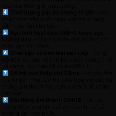
mét mà không bị méo tiếng.
Thời lượng pin ấn tượng 11 giờ
– cho
phép làm việc suốt ngày dài mà không
cần thay pin liên tục.
Sạc linh hoạt qua USB-C hoặc sạc
không dây
– tiện lợi, hiện đại, không cần
tháo pin thủ công.
Chất liệu vỏ kim loại cao cấp
– tăng
độ bền và bảo vệ linh kiện bên trong khỏi
va chạm, bụi bẩn và nhiễu điện từ.
Độ trễ cực thấp chỉ 1.9ms
– truyền âm
thanh gần như tức thì, phù hợp với các hệ
thống âm thanh hội nghị đòi hỏi độ chính
xác cao.
Dải động âm thanh 134dB
– tái tạo
trung thực mọi chi tiết âm thanh, kể cả
những âm nhỏ nhất.