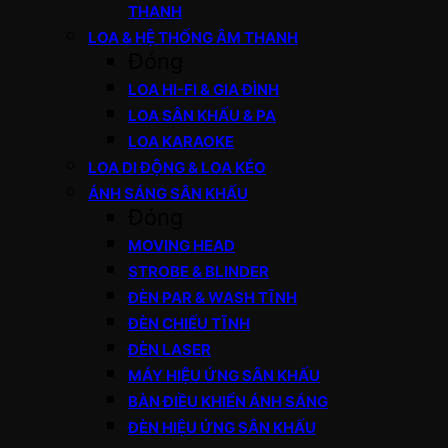
THANH
LOA & HỆ THỐNG ÂM THANH
Đóng
LOA HI-FI & GIA ĐÌNH
LOA SÂN KHẤU & PA
LOA KARAOKE
LOA DI ĐỘNG & LOA KÉO
ÁNH SÁNG SÂN KHẤU
Đóng
MOVING HEAD
STROBE & BLINDER
ĐÈN PAR & WASH TĨNH
ĐÈN CHIẾU TĨNH
ĐÈN LASER
MÁY HIỆU ỨNG SÂN KHẤU
BÀN ĐIỀU KHIỂN ÁNH SÁNG
ĐÈN HIỆU ỨNG SÂN KHẤU