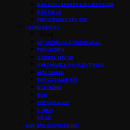
ĐÀN CONTRABASS & DOUBLE BASS
ĐÀN VIOLA
PHỤ KIỆN ĐÀN DÂY KÉO
TRỐNG & BỘ GÕ
Đóng
BỘ TRỐNG CƠ & TRỐNG JAZZ
TRỐNG ĐIỆN
CYMBAL TRỐNG
HARDWARE & PHỤ KIỆN TRỐNG
MẶT TRỐNG
TRỐNG SNARE RỜI
DÙI TRỐNG
TOM
TRỐNG CAJON
CONGA
BỘ GÕ
KÈN, SÁO & NHẠC CỤ HƠI