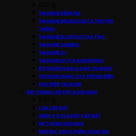
Đóng
TAI NGHE KIỂM ÂM
TAI NGHE BROADCAST & TRUYỀN
THÔNG
TAI NGHE BLUETOOTH & TWS
TAI NGHE GAMING
TAI NGHE DJ
TAI NGHE HI-FI & AUDIOPHILE
BỘ KHUẾCH ĐẠI & CHIA TAI NGHE
TAI NGHE NHẠC CỤ & TRỐNG ĐIỆN
PHỤ KIỆN TAI NGHE
ÂM THANH LẮP ĐẶT & HỘI NGHỊ
Đóng
LOA LẮP ĐẶT
AMPLY & CỤC ĐẨY LẮP ĐẶT
HỆ THỐNG HỘI NGHỊ
MATRIX, DSP & PHÂN VÙNG ÂM