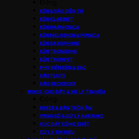
Đóng
KÈN & SÁO ĐIỆN TỬ
KÈN CLARINET
KÈN HARMONICA
KÈN MELODION & PIANICA
KÈN SAXOPHONE
KÈN TROMBONE
KÈN TRUMPET
PHỤ KIỆN KÈN & SÁO
SÁO FLUTE
SÁO RECORDER
MIXER, CỤC ĐẨY & XỬ LÝ TÍN HIỆU
Đóng
MIXER & BÀN TRỘN ÂM
VANG SỐ & XỬ LÝ KARAOKE
CỤC ĐẨY CÔNG SUẤT
XỬ LÝ TÍN HIỆU