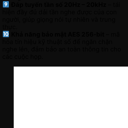
Đáp tuyến tần số 20Hz – 20kHz
– tái
hiện đầy đủ dải tần nghe được của con
người, giúp giọng nói tự nhiên và trung
thực.
Khả năng bảo mật AES 256-bit
– mã
hóa tín hiệu kỹ thuật số để ngăn chặn
nghe lén, đảm bảo an toàn thông tin cho
các cuộc họp.