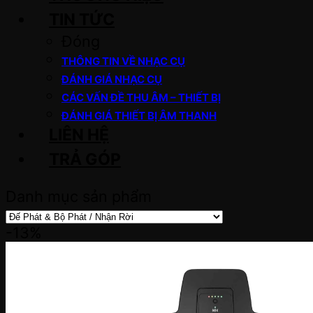
TIN TỨC
Đóng
THÔNG TIN VỀ NHẠC CỤ
ĐÁNH GIÁ NHẠC CỤ
CÁC VẤN ĐỀ THU ÂM – THIẾT BỊ
ĐÁNH GIÁ THIẾT BỊ ÂM THANH
LIÊN HỆ
TRẢ GÓP
Danh mục sản phẩm
-13%