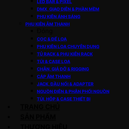
LED BAR & PIXEL
DMX, GIAO DIỆN & PHẦN MỀM
PHỤ KIỆN ÁNH SÁNG
PHỤ KIỆN ÂM THANH
Đóng
CỌC & ĐẾ LOA
PHỤ KIỆN LOA CHUYÊN DỤNG
TỦ RACK & PHỤ KIỆN RACK
TÚI & CASE LOA
CHÂN, GIÁ ĐỠ & RIGGING
CÁP ÂM THANH
JACK, ĐẦU NỐI & ADAPTER
NGUỒN ĐIỆN & PHÂN PHỐI NGUỒN
TÚI, HỘP & CASE THIẾT BỊ
TRANG CHỦ
SẢN PHẨM
THƯƠNG HIỆU