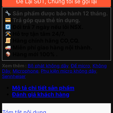
Để Lại SĐT, Chúng tôi sẽ gọi lại
Sản phẩm được bảo hành 12 tháng.
Trả góp qua thẻ tín dụng.
Đổi trả 7 ngày nếu lỗi NSX.
Hỗ trợ tận tâm 24/7.
Hàng chính hãng CO,CQ.
Miễn phí giao hàng nội thành.
Hàng mới 100% .
Xem thêm :
Bộ phát không dây
,
Đế micro
,
Không
Dây
,
Microphone
,
Phụ kiện micro không dây
,
Sennheiser
Mô tả chi tiết sản phẩm
Đánh giá khách hàng
Tóm tắt nội dung