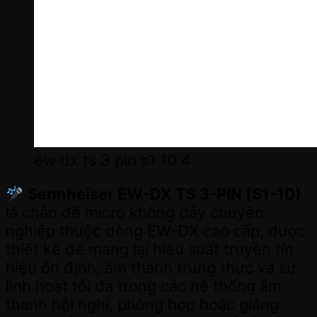
ew dx ts 3 pin s1 10 4
Sennheiser EW-DX TS 3-PIN (S1-10)
là chân đế micro không dây chuyên
nghiệp thuộc dòng EW-DX cao cấp, được
thiết kế để mang lại hiệu suất truyền tín
hiệu ổn định, âm thanh trung thực và sự
linh hoạt tối đa trong các hệ thống âm
thanh hội nghị, phòng họp hoặc giảng