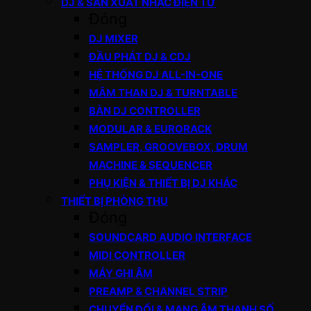
DJ & SẢN XUẤT NHẠC ĐIỆN TỬ
Đóng
DJ MIXER
ĐẦU PHÁT DJ & CDJ
HỆ THỐNG DJ ALL-IN-ONE
MÂM THAN DJ & TURNTABLE
BÀN DJ CONTROLLER
MODULAR & EURORACK
SAMPLER, GROOVEBOX, DRUM
MACHINE & SEQUENCER
PHỤ KIỆN & THIẾT BỊ DJ KHÁC
THIẾT BỊ PHÒNG THU
Đóng
SOUNDCARD AUDIO INTERFACE
MIDI CONTROLLER
MÁY GHI ÂM
PREAMP & CHANNEL STRIP
CHUYỂN ĐỔI & MẠNG ÂM THANH SỐ