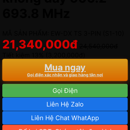
693.8 MHz
MÃ SẢN PHẨM: EW-DX TS 3-PIN (S1-10)
21,340,000
đ
24,540,000
đ
Tiết kiệm 13% (
3,200,000
đ
)
Mua ngay
Gọi điện xác nhận và giao hàng tận nơi
Gọi Điện
Liên Hệ Zalo
Liên Hệ Chat WhatApp