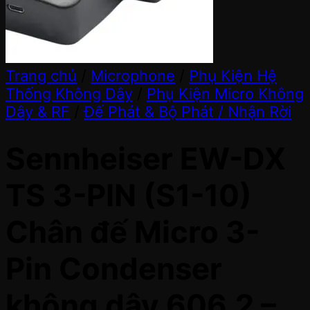
Trang chủ
/
Microphone
/
Phụ Kiện Hệ
Thống Không Dây
/
Phụ Kiện Micro Không
Dây & RF
/
Đế Phát & Bộ Phát / Nhận Rời
Sennheiser EW-DX
TS 3-PIN (S1-10)
Chân đế Micro 3-
Pin Condenser
không dây 606.2 –