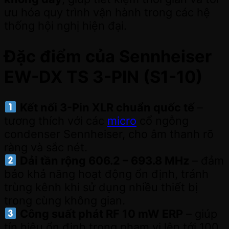
ưu hóa quy trình vận hành trong các hệ
thống hội nghị hiện đại.
Đặc điểm của Sennheiser
EW-DX TS 3-PIN (S1-10)
Kết nối 3-Pin XLR chuẩn quốc tế
–
tương thích với các
micro
cổ ngỗng
condenser Sennheiser, cho âm thanh rõ
ràng và sắc nét.
Dải tần rộng 606.2 – 693.8 MHz
– đảm
bảo khả năng hoạt động ổn định, tránh
trùng kênh khi sử dụng nhiều thiết bị
trong cùng không gian.
Công suất phát RF 10 mW ERP
– giúp
tín hiệu ổn định trong phạm vi lên tới 100