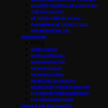
MONITOR CONTROLLER & CÂN CHỈNH
THIẾT BỊ PODCAST
HỆ THỐNG KIỂM ÂM STUDIO
PHẦN MỀM & HỆ THỐNG STUDIO
PHỤ KIỆN PHÒNG THU
MICROPHONE
Đóng
MICRO CÓ DÂY
MICRO KHÔNG DÂY
MICRO PHÒNG THU
MICRO PODCAST
MICRO ĐO LƯỜNG
MICRO THU ÂM NHẠC CỤ
MICRO QUAY PHIM & PHỎNG VẤN
PHỤ KIỆN HỆ THỐNG KHÔNG DÂY
PHỤ KIỆN MICROPHONE
TAI NGHE & IN-EAR MONITOR