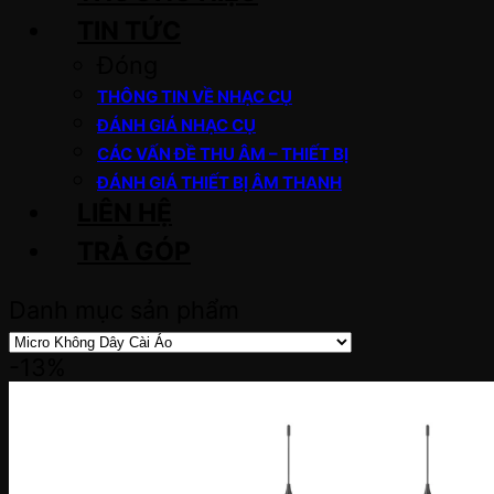
TIN TỨC
Đóng
THÔNG TIN VỀ NHẠC CỤ
ĐÁNH GIÁ NHẠC CỤ
CÁC VẤN ĐỀ THU ÂM – THIẾT BỊ
ĐÁNH GIÁ THIẾT BỊ ÂM THANH
LIÊN HỆ
TRẢ GÓP
Danh mục sản phẩm
-13%