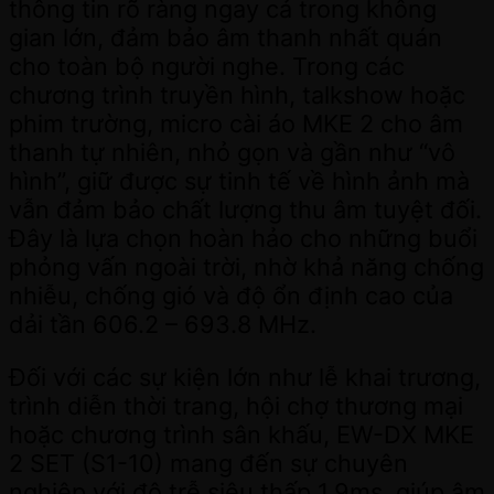
thông tin rõ ràng ngay cả trong không
gian lớn, đảm bảo âm thanh nhất quán
cho toàn bộ người nghe. Trong các
chương trình truyền hình, talkshow hoặc
phim trường, micro cài áo MKE 2 cho âm
thanh tự nhiên, nhỏ gọn và gần như “vô
hình”, giữ được sự tinh tế về hình ảnh mà
vẫn đảm bảo chất lượng thu âm tuyệt đối.
Đây là lựa chọn hoàn hảo cho những buổi
phỏng vấn ngoài trời, nhờ khả năng chống
nhiễu, chống gió và độ ổn định cao của
dải tần 606.2 – 693.8 MHz.
Đối với các sự kiện lớn như lễ khai trương,
trình diễn thời trang, hội chợ thương mại
hoặc chương trình sân khấu, EW-DX MKE
2 SET (S1-10) mang đến sự chuyên
nghiệp với độ trễ siêu thấp 1.9ms, giúp âm