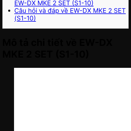
EW-DX MKE 2 SET (S1-10)
Câu hỏi và đáp về EW-DX MKE 2 SET
(S1-10)
Mô tả chi tiết về EW-DX
MKE 2 SET (S1-10)