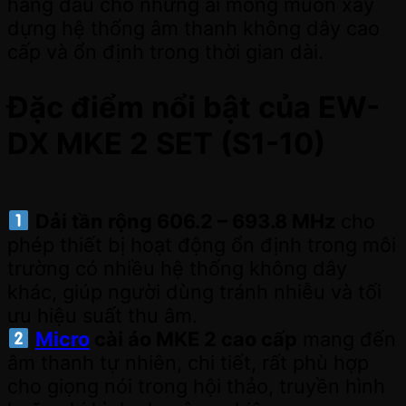
hàng đầu cho những ai mong muốn xây
dựng hệ thống âm thanh không dây cao
cấp và ổn định trong thời gian dài.
Đặc điểm nổi bật của EW-
DX MKE 2 SET (S1-10)
Dải tần rộng 606.2 – 693.8 MHz
cho
phép thiết bị hoạt động ổn định trong môi
trường có nhiều hệ thống không dây
khác, giúp người dùng tránh nhiễu và tối
ưu hiệu suất thu âm.
Micro
cài áo MKE 2 cao cấp
mang đến
âm thanh tự nhiên, chi tiết, rất phù hợp
cho giọng nói trong hội thảo, truyền hình