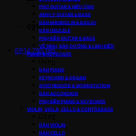
PHƠ GUITAR & HIỆU ỨNG
AMPLY GUITAR & BASS
ĐÀN MANDOLIN & BANJO
0914795185
ĐÀN UKULELE
PHỤ KIỆN GUITAR & BASS
VỆ SINH, BẢO DƯỠNG & LINH KIỆN
0914.795.185
PIANO & KEYBOARD
Đóng
ĐÀN PIANO
KEYBOARD & ORGAN
SYNTHESIZER & WORKSTATION
ĐÀN ACCORDION
PHỤ KIỆN PIANO & KEYBOARD
VIOLIN, VIOLA, CELLO & CONTRABASS
Đóng
ĐÀN VIOLIN
ĐÀN CELLO