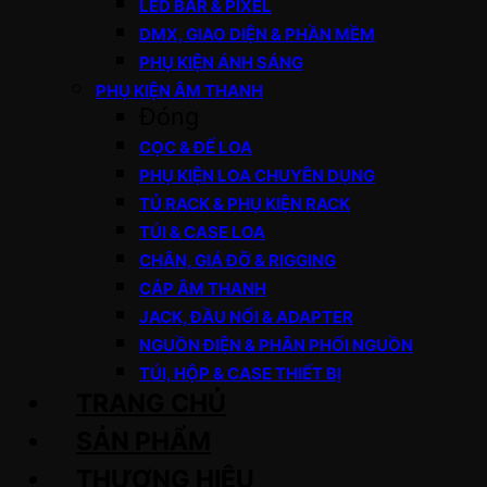
LED BAR & PIXEL
DMX, GIAO DIỆN & PHẦN MỀM
PHỤ KIỆN ÁNH SÁNG
PHỤ KIỆN ÂM THANH
Đóng
CỌC & ĐẾ LOA
PHỤ KIỆN LOA CHUYÊN DỤNG
TỦ RACK & PHỤ KIỆN RACK
TÚI & CASE LOA
CHÂN, GIÁ ĐỠ & RIGGING
CÁP ÂM THANH
JACK, ĐẦU NỐI & ADAPTER
NGUỒN ĐIỆN & PHÂN PHỐI NGUỒN
TÚI, HỘP & CASE THIẾT BỊ
TRANG CHỦ
SẢN PHẨM
THƯƠNG HIỆU