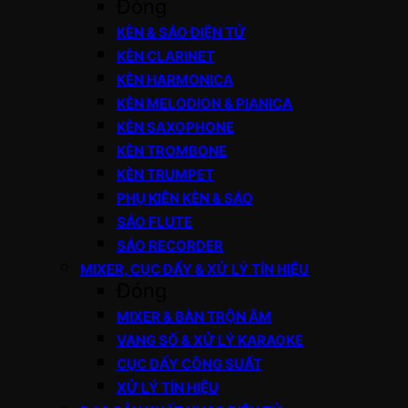
Đóng
KÈN & SÁO ĐIỆN TỬ
KÈN CLARINET
KÈN HARMONICA
KÈN MELODION & PIANICA
KÈN SAXOPHONE
KÈN TROMBONE
KÈN TRUMPET
PHỤ KIỆN KÈN & SÁO
SÁO FLUTE
SÁO RECORDER
MIXER, CỤC ĐẨY & XỬ LÝ TÍN HIỆU
Đóng
MIXER & BÀN TRỘN ÂM
VANG SỐ & XỬ LÝ KARAOKE
CỤC ĐẨY CÔNG SUẤT
XỬ LÝ TÍN HIỆU