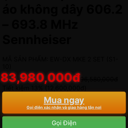
áo không dây 606.2
– 693.8 MHz
Sennheiser
MÃ SẢN PHẨM: EW-DX MKE 2 SET (S1-
10)
83,980,000
đ
96,580,000
đ
Tiết kiệm 13% (
12,600,000
đ
)
Mua ngay
Gọi điện xác nhận và giao hàng tận nơi
Gọi Điện