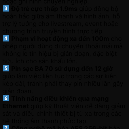
hoặc ghi hình chuyên nghiệp.
Độ trễ cực thấp 1.9ms
giúp đồng bộ
hoàn hảo giữa âm thanh và hình ảnh, hỗ
trợ lý tưởng cho livestream, event hoặc
chương trình truyền hình trực tiếp.
Phạm vi hoạt động xa đến 100m
cho
phép người dùng di chuyển thoải mái mà
không lo tín hiệu bị gián đoạn, đặc biệt
hữu ích cho sân khấu lớn.
Pin sạc BA 70 sử dụng đến 12 giờ
giúp làm việc liên tục trong các sự kiện
kéo dài, tránh phải thay pin nhiều lần gây
gián đoạn.
Tính năng điều khiển qua mạng
Ethernet
giúp kỹ thuật viên dễ dàng giám
sát và điều chỉnh thiết bị từ xa trong các
hệ thống âm thanh phức tạp.
Công nghệ mã hóa AES 256-bit
bảo