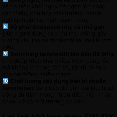
vệ tín hiệu khỏi nguy cơ nghe lén hoặc
can thiệp, phù hợp môi trường doanh
nghiệp hoặc hội nghị quan trọng.
Bộ phát bodypack nhẹ và nhỏ gọn
giúp người dùng đeo lâu mà không gây
vướng víu, tạo sự thoải mái tối ưu khi làm
việc.
Switching bandwidth lên đến 88 MHz
cho phép triển khai nhiều kênh cùng lúc
mà không lo trùng tần số, rất thích hợp
cho hệ thống nhiều micro.
Chất lượng xây dựng bền bỉ chuẩn
Sennheiser
đảm bảo độ bền dài lâu, hoạt
động ổn định trong nhiều điều kiện khác
nhau, kể cả môi trường sự kiện.
Lợi ích khi bạn mua EW-DX