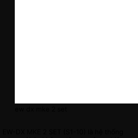
ew dx mke 2 set
EW-DX MKE 2 SET (S1-10) là hệ thống