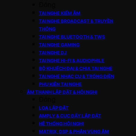
Đóng
TAI NGHE KIỂM ÂM
TAI NGHE BROADCAST & TRUYỀN
THÔNG
TAI NGHE BLUETOOTH & TWS
TAI NGHE GAMING
TAI NGHE DJ
TAI NGHE HI-FI & AUDIOPHILE
BỘ KHUẾCH ĐẠI & CHIA TAI NGHE
TAI NGHE NHẠC CỤ & TRỐNG ĐIỆN
PHỤ KIỆN TAI NGHE
ÂM THANH LẮP ĐẶT & HỘI NGHỊ
Đóng
LOA LẮP ĐẶT
AMPLY & CỤC ĐẨY LẮP ĐẶT
HỆ THỐNG HỘI NGHỊ
MATRIX, DSP & PHÂN VÙNG ÂM