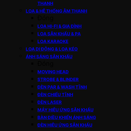
THANH
LOA & HỆ THỐNG ÂM THANH
Đóng
LOA HI-FI & GIA ĐÌNH
LOA SÂN KHẤU & PA
LOA KARAOKE
LOA DI ĐỘNG & LOA KÉO
ÁNH SÁNG SÂN KHẤU
Đóng
MOVING HEAD
STROBE & BLINDER
ĐÈN PAR & WASH TĨNH
ĐÈN CHIẾU TĨNH
ĐÈN LASER
MÁY HIỆU ỨNG SÂN KHẤU
BÀN ĐIỀU KHIỂN ÁNH SÁNG
ĐÈN HIỆU ỨNG SÂN KHẤU