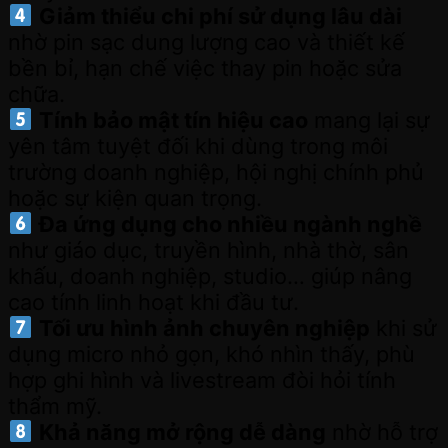
Giảm thiểu chi phí sử dụng lâu dài
nhờ pin sạc dung lượng cao và thiết kế
bền bỉ, hạn chế việc thay pin hoặc sửa
chữa.
Tính bảo mật tín hiệu cao
mang lại sự
yên tâm tuyệt đối khi dùng trong môi
trường doanh nghiệp, hội nghị chính phủ
hoặc sự kiện quan trọng.
Đa ứng dụng cho nhiều ngành nghề
như giáo dục, truyền hình, nhà thờ, sân
khấu, doanh nghiệp, studio… giúp nâng
cao tính linh hoạt khi đầu tư.
Tối ưu hình ảnh chuyên nghiệp
khi sử
dụng micro nhỏ gọn, khó nhìn thấy, phù
hợp ghi hình và livestream đòi hỏi tính
thẩm mỹ.
Khả năng mở rộng dễ dàng
nhờ hỗ trợ