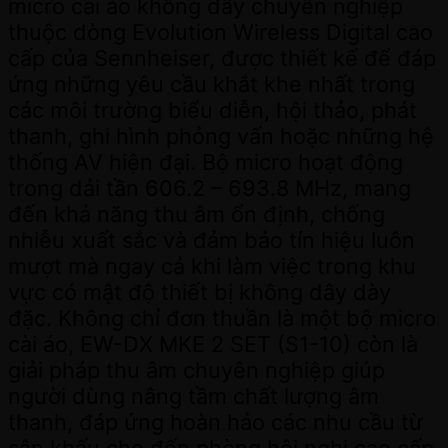
micro cài áo không dây chuyên nghiệp
thuộc dòng Evolution Wireless Digital cao
cấp của Sennheiser, được thiết kế để đáp
ứng những yêu cầu khắt khe nhất trong
các môi trường biểu diễn, hội thảo, phát
thanh, ghi hình phỏng vấn hoặc những hệ
thống AV hiện đại. Bộ micro hoạt động
trong dải tần 606.2 – 693.8 MHz, mang
đến khả năng thu âm ổn định, chống
nhiễu xuất sắc và đảm bảo tín hiệu luôn
mượt mà ngay cả khi làm việc trong khu
vực có mật độ thiết bị không dây dày
đặc. Không chỉ đơn thuần là một bộ micro
cài áo, EW-DX MKE 2 SET (S1-10) còn là
giải pháp thu âm chuyên nghiệp giúp
người dùng nâng tầm chất lượng âm
thanh, đáp ứng hoàn hảo các nhu cầu từ
sân khấu cho đến phòng hội nghị cao cấp.