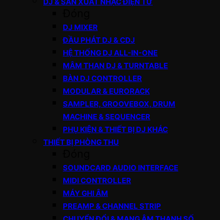
DJ & SẢN XUẤT NHẠC ĐIỆN TỬ
Đóng
DJ MIXER
ĐẦU PHÁT DJ & CDJ
HỆ THỐNG DJ ALL-IN-ONE
MÂM THAN DJ & TURNTABLE
BÀN DJ CONTROLLER
MODULAR & EURORACK
SAMPLER, GROOVEBOX, DRUM
MACHINE & SEQUENCER
PHỤ KIỆN & THIẾT BỊ DJ KHÁC
THIẾT BỊ PHÒNG THU
Đóng
SOUNDCARD AUDIO INTERFACE
MIDI CONTROLLER
MÁY GHI ÂM
PREAMP & CHANNEL STRIP
CHUYỂN ĐỔI & MẠNG ÂM THANH SỐ