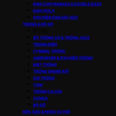
ĐÀN CONTRABASS & DOUBLE BASS
ĐÀN VIOLA
PHỤ KIỆN ĐÀN DÂY KÉO
TRỐNG & BỘ GÕ
Đóng
BỘ TRỐNG CƠ & TRỐNG JAZZ
TRỐNG ĐIỆN
CYMBAL TRỐNG
HARDWARE & PHỤ KIỆN TRỐNG
MẶT TRỐNG
TRỐNG SNARE RỜI
DÙI TRỐNG
TOM
TRỐNG CAJON
CONGA
BỘ GÕ
KÈN, SÁO & NHẠC CỤ HƠI