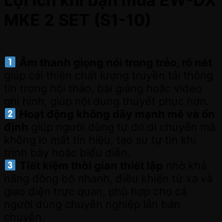
MKE 2 SET (S1-10)
Âm thanh giọng nói trong trẻo, rõ nét
giúp cải thiện chất lượng truyền tải thông
tin trong hội thảo, bài giảng hoặc video
ghi hình, giúp nội dung thuyết phục hơn.
Hoạt động không dây mạnh mẽ và ổn
định
giúp người dùng tự do di chuyển mà
không lo mất tín hiệu, tạo sự tự tin khi
trình bày hoặc biểu diễn.
Tiết kiệm thời gian thiết lập
nhờ khả
năng đồng bộ nhanh, điều khiển từ xa và
giao diện trực quan, phù hợp cho cả
người dùng chuyên nghiệp lẫn bán
chuyên.