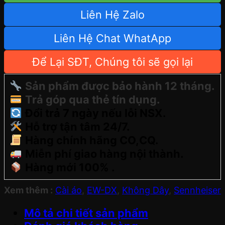
Liên Hệ Zalo
Liên Hệ Chat WhatApp
Để Lại SĐT, Chúng tôi sẽ gọi lại
Sản phẩm được bảo hành 12 tháng.
Trả góp qua thẻ tín dụng.
Đổi trả 7 ngày nếu lỗi NSX.
Hỗ trợ tận tâm 24/7.
Hàng chính hãng CO,CQ.
Miễn phí giao hàng nội thành.
Hàng mới 100% .
Xem thêm :
Cài áo
,
EW-DX
,
Không Dây
,
Sennheiser
Mô tả chi tiết sản phẩm