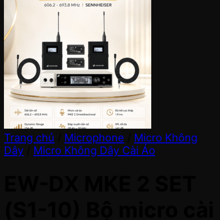
Trang chủ
/
Microphone
/
Micro Không
Dây
/
Micro Không Dây Cài Áo
EW-DX MKE 2 SET
(S1-10) Bộ micro cài