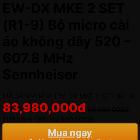
EW-DX MKE 2 SET
(R1-9) Bộ micro cài
áo không dây 520 –
607.8 MHz
Sennheiser
MÃ SẢN PHẨM: EW-DX MKE 2 SET (R1-9)
83,980,000
đ
96,580,000
đ
Tiết kiệm 13% (
12,600,000
đ
)
Mua ngay