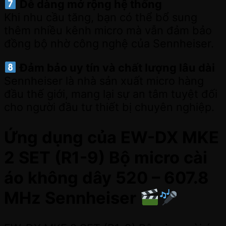
Dễ dàng mở rộng hệ thống
Khi nhu cầu tăng, bạn có thể bổ sung
thêm nhiều kênh micro mà vẫn đảm bảo
đồng bộ nhờ công nghệ của Sennheiser.
Đảm bảo uy tín và chất lượng lâu dài
Sennheiser là nhà sản xuất micro hàng
đầu thế giới, mang lại sự an tâm tuyệt đối
cho người đầu tư thiết bị chuyên nghiệp.
Ứng dụng của EW-DX MKE
2 SET (R1-9) Bộ micro cài
áo không dây 520 – 607.8
MHz Sennheiser