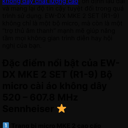
không dây chất lượng cao
, ổn định lâu dài
và mang lại độ tin cậy tuyệt đối trong quá
trình sử dụng. EW-DX MKE 2 SET (R1-9)
không chỉ là một bộ micro, mà còn là một
“trợ thủ âm thanh” mạnh mẽ giúp nâng
tầm mọi không gian trình diễn hay hội
nghị của bạn.
Đặc điểm nổi bật của EW-
DX MKE 2 SET (R1-9) Bộ
micro cài áo không dây
520 – 607.8 MHz
Sennheiser
Trang bị micro MKE 2 cao cấp