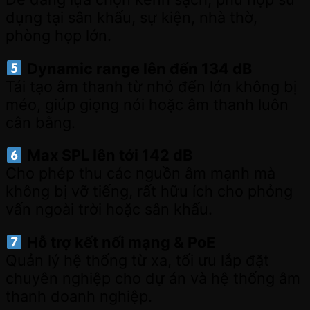
dụng tại sân khấu, sự kiện, nhà thờ,
phòng họp lớn.
Dynamic range lên đến 134 dB
Tái tạo âm thanh từ nhỏ đến lớn không bị
méo, giúp giọng nói hoặc âm thanh luôn
cân bằng.
Max SPL lên tới 142 dB
Cho phép thu các nguồn âm mạnh mà
không bị vỡ tiếng, rất hữu ích cho phỏng
vấn ngoài trời hoặc sân khấu.
Hỗ trợ kết nối mạng & PoE
Quản lý hệ thống từ xa, tối ưu lắp đặt
chuyên nghiệp cho dự án và hệ thống âm
thanh doanh nghiệp.