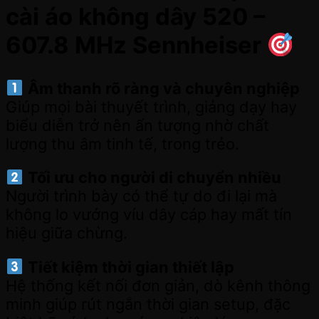
cài áo không dây 520 –
607.8 MHz Sennheiser
Âm thanh rõ ràng và chuyên nghiệp
Giúp mọi bài thuyết trình, giảng dạy hay
biểu diễn trở nên ấn tượng nhờ chất
lượng thu âm tinh tế, trong trẻo.
Tối ưu cho người di chuyển nhiều
Người trình bày có thể tự do đi lại mà
không lo vướng víu dây cáp hay mất tín
hiệu giữa chừng.
Tiết kiệm thời gian thiết lập
Hệ thống kết nối đơn giản, dò kênh thông
minh giúp rút ngắn thời gian setup, đặc