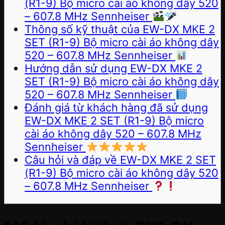
(R1-9) Bộ micro cài áo không dây 520
– 607.8 MHz Sennheiser
Thông số kỹ thuật của EW-DX MKE 2
SET (R1-9) Bộ micro cài áo không dây
520 – 607.8 MHz Sennheiser
Hướng dẫn sử dụng EW-DX MKE 2
SET (R1-9) Bộ micro cài áo không dây
520 – 607.8 MHz Sennheiser
Đánh giá từ khách hàng đã sử dụng
EW-DX MKE 2 SET (R1-9) Bộ micro
cài áo không dây 520 – 607.8 MHz
Sennheiser
Câu hỏi và đáp về EW-DX MKE 2 SET
(R1-9) Bộ micro cài áo không dây 520
– 607.8 MHz Sennheiser