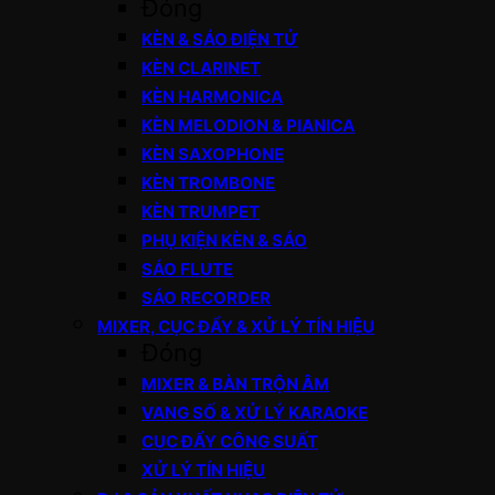
Đóng
KÈN & SÁO ĐIỆN TỬ
KÈN CLARINET
KÈN HARMONICA
KÈN MELODION & PIANICA
KÈN SAXOPHONE
KÈN TROMBONE
KÈN TRUMPET
PHỤ KIỆN KÈN & SÁO
SÁO FLUTE
SÁO RECORDER
MIXER, CỤC ĐẨY & XỬ LÝ TÍN HIỆU
Đóng
MIXER & BÀN TRỘN ÂM
VANG SỐ & XỬ LÝ KARAOKE
CỤC ĐẨY CÔNG SUẤT
XỬ LÝ TÍN HIỆU