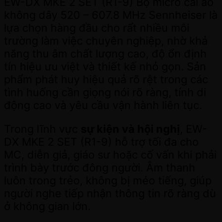
EW-DX MKE 2 SET (R1-9) Bộ micro cài áo
không dây 520 – 607.8 MHz Sennheiser là
lựa chọn hàng đầu cho rất nhiều môi
trường làm việc chuyên nghiệp, nhờ khả
năng thu âm chất lượng cao, độ ổn định
tín hiệu ưu việt và thiết kế nhỏ gọn. Sản
phẩm phát huy hiệu quả rõ rệt trong các
tình huống cần giọng nói rõ ràng, tính di
động cao và yêu cầu vận hành liên tục.
Trong lĩnh vực
sự kiện và hội nghị
, EW-
DX MKE 2 SET (R1-9) hỗ trợ tối đa cho
MC, diễn giả, giáo sư hoặc cố vấn khi phải
trình bày trước đông người. Âm thanh
luôn trong trẻo, không bị méo tiếng, giúp
người nghe tiếp nhận thông tin rõ ràng dù
ở không gian lớn.