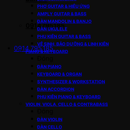
PHƠ GUITAR & HIỆU ỨNG
AMPLY GUITAR & BASS
ĐÀN MANDOLIN & BANJO
0914795185
ĐÀN UKULELE
PHỤ KIỆN GUITAR & BASS
VỆ SINH, BẢO DƯỠNG & LINH KIỆN
0914.795.185
PIANO & KEYBOARD
Đóng
ĐÀN PIANO
KEYBOARD & ORGAN
SYNTHESIZER & WORKSTATION
ĐÀN ACCORDION
PHỤ KIỆN PIANO & KEYBOARD
VIOLIN, VIOLA, CELLO & CONTRABASS
Đóng
ĐÀN VIOLIN
ĐÀN CELLO