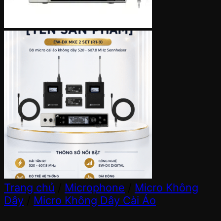
Trang chủ
/
Microphone
/
Micro Không
Dây
/
Micro Không Dây Cài Áo