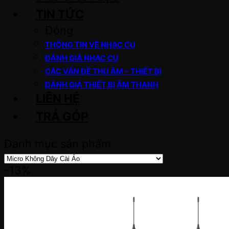
TIN TỨC
Đóng
THÔNG TIN VỀ NHẠC CỤ
ĐÁNH GIÁ NHẠC CỤ
CÁC VẤN ĐỀ THU ÂM – THIẾT BỊ
ĐÁNH GIÁ THIẾT BỊ ÂM THANH
LIÊN HỆ
TRẢ GÓP
Danh mục sản phẩm
-13%