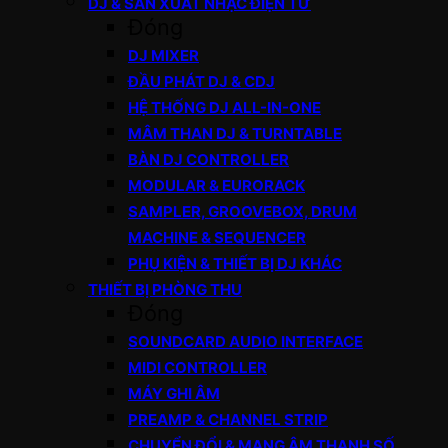
DJ & SẢN XUẤT NHẠC ĐIỆN TỬ
Đóng
DJ MIXER
ĐẦU PHÁT DJ & CDJ
HỆ THỐNG DJ ALL-IN-ONE
MÂM THAN DJ & TURNTABLE
BÀN DJ CONTROLLER
MODULAR & EURORACK
SAMPLER, GROOVEBOX, DRUM
MACHINE & SEQUENCER
PHỤ KIỆN & THIẾT BỊ DJ KHÁC
THIẾT BỊ PHÒNG THU
Đóng
SOUNDCARD AUDIO INTERFACE
MIDI CONTROLLER
MÁY GHI ÂM
PREAMP & CHANNEL STRIP
CHUYỂN ĐỔI & MẠNG ÂM THANH SỐ