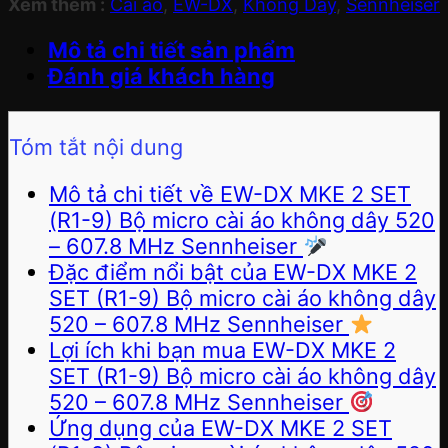
Xem thêm :
Cài áo
,
EW-DX
,
Không Dây
,
Sennheiser
Mô tả chi tiết sản phẩm
Đánh giá khách hàng
Tóm tắt nội dung
Mô tả chi tiết về EW-DX MKE 2 SET
(R1-9) Bộ micro cài áo không dây 520
– 607.8 MHz Sennheiser
Đặc điểm nổi bật của EW-DX MKE 2
SET (R1-9) Bộ micro cài áo không dây
520 – 607.8 MHz Sennheiser
Lợi ích khi bạn mua EW-DX MKE 2
SET (R1-9) Bộ micro cài áo không dây
520 – 607.8 MHz Sennheiser
Ứng dụng của EW-DX MKE 2 SET