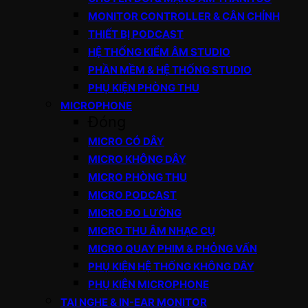
MONITOR CONTROLLER & CÂN CHỈNH
THIẾT BỊ PODCAST
HỆ THỐNG KIỂM ÂM STUDIO
PHẦN MỀM & HỆ THỐNG STUDIO
PHỤ KIỆN PHÒNG THU
MICROPHONE
Đóng
MICRO CÓ DÂY
MICRO KHÔNG DÂY
MICRO PHÒNG THU
MICRO PODCAST
MICRO ĐO LƯỜNG
MICRO THU ÂM NHẠC CỤ
MICRO QUAY PHIM & PHỎNG VẤN
PHỤ KIỆN HỆ THỐNG KHÔNG DÂY
PHỤ KIỆN MICROPHONE
TAI NGHE & IN-EAR MONITOR