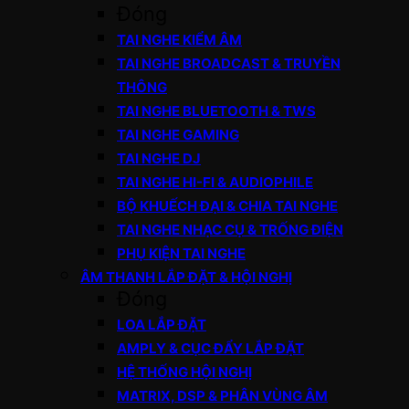
Đóng
TAI NGHE KIỂM ÂM
TAI NGHE BROADCAST & TRUYỀN
THÔNG
TAI NGHE BLUETOOTH & TWS
TAI NGHE GAMING
TAI NGHE DJ
TAI NGHE HI-FI & AUDIOPHILE
BỘ KHUẾCH ĐẠI & CHIA TAI NGHE
TAI NGHE NHẠC CỤ & TRỐNG ĐIỆN
PHỤ KIỆN TAI NGHE
ÂM THANH LẮP ĐẶT & HỘI NGHỊ
Đóng
LOA LẮP ĐẶT
AMPLY & CỤC ĐẨY LẮP ĐẶT
HỆ THỐNG HỘI NGHỊ
MATRIX, DSP & PHÂN VÙNG ÂM