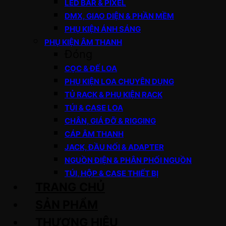
LED BAR & PIXEL
DMX, GIAO DIỆN & PHẦN MỀM
PHỤ KIỆN ÁNH SÁNG
PHỤ KIỆN ÂM THANH
Đóng
CỌC & ĐẾ LOA
PHỤ KIỆN LOA CHUYÊN DỤNG
TỦ RACK & PHỤ KIỆN RACK
TÚI & CASE LOA
CHÂN, GIÁ ĐỠ & RIGGING
CÁP ÂM THANH
JACK, ĐẦU NỐI & ADAPTER
NGUỒN ĐIỆN & PHÂN PHỐI NGUỒN
TÚI, HỘP & CASE THIẾT BỊ
TRANG CHỦ
SẢN PHẨM
THƯƠNG HIỆU