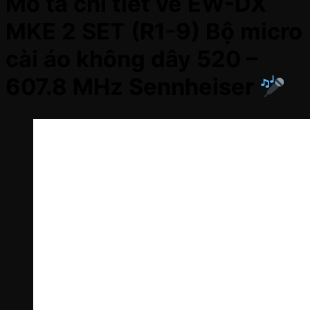
Mô tả chi tiết về EW-DX
MKE 2 SET (R1-9) Bộ micro
cài áo không dây 520 –
607.8 MHz Sennheiser