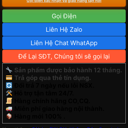
Gọi điện xác nhận và giao hàng tận nơi
Gọi Điện
Liên Hệ Zalo
Liên Hệ Chat WhatApp
Để Lại SĐT, Chúng tôi sẽ gọi lại
Sản phẩm được bảo hành 12 tháng.
Trả góp qua thẻ tín dụng.
Đổi trả 7 ngày nếu lỗi NSX.
Hỗ trợ tận tâm 24/7.
Hàng chính hãng CO,CQ.
Miễn phí giao hàng nội thành.
Hàng mới 100% .