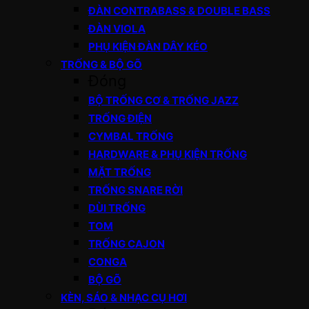
ĐÀN CONTRABASS & DOUBLE BASS
ĐÀN VIOLA
PHỤ KIỆN ĐÀN DÂY KÉO
TRỐNG & BỘ GÕ
Đóng
BỘ TRỐNG CƠ & TRỐNG JAZZ
TRỐNG ĐIỆN
CYMBAL TRỐNG
HARDWARE & PHỤ KIỆN TRỐNG
MẶT TRỐNG
TRỐNG SNARE RỜI
DÙI TRỐNG
TOM
TRỐNG CAJON
CONGA
BỘ GÕ
KÈN, SÁO & NHẠC CỤ HƠI