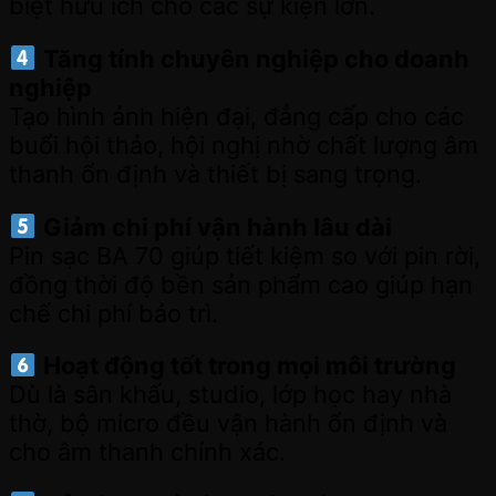
biệt hữu ích cho các sự kiện lớn.
Tăng tính chuyên nghiệp cho doanh
nghiệp
Tạo hình ảnh hiện đại, đẳng cấp cho các
buổi hội thảo, hội nghị nhờ chất lượng âm
thanh ổn định và thiết bị sang trọng.
Giảm chi phí vận hành lâu dài
Pin sạc BA 70 giúp tiết kiệm so với pin rời,
đồng thời độ bền sản phẩm cao giúp hạn
chế chi phí bảo trì.
Hoạt động tốt trong mọi môi trường
Dù là sân khấu, studio, lớp học hay nhà
thờ, bộ micro đều vận hành ổn định và
cho âm thanh chính xác.