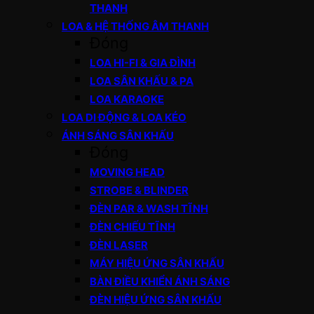
THANH
LOA & HỆ THỐNG ÂM THANH
Đóng
LOA HI-FI & GIA ĐÌNH
LOA SÂN KHẤU & PA
LOA KARAOKE
LOA DI ĐỘNG & LOA KÉO
ÁNH SÁNG SÂN KHẤU
Đóng
MOVING HEAD
STROBE & BLINDER
ĐÈN PAR & WASH TĨNH
ĐÈN CHIẾU TĨNH
ĐÈN LASER
MÁY HIỆU ỨNG SÂN KHẤU
BÀN ĐIỀU KHIỂN ÁNH SÁNG
ĐÈN HIỆU ỨNG SÂN KHẤU