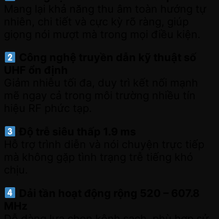
Mang lại khả năng thu âm toàn hướng tự
nhiên, chi tiết và cực kỳ rõ ràng, giúp
giọng nói mượt mà trong mọi điều kiện.
Công nghệ truyền dẫn kỹ thuật số
UHF ổn định
Giảm nhiễu tối đa, duy trì kết nối mạnh
mẽ ngay cả trong môi trường nhiều tín
hiệu RF phức tạp.
Độ trễ siêu thấp 1.9 ms
Hỗ trợ trình diễn và nói chuyện trực tiếp
mà không gặp tình trạng trễ tiếng khó
chịu.
Dải tần hoạt động rộng 520 – 607.8
MHz
Dễ dàng lựa chọn kênh sạch, phù hợp sử