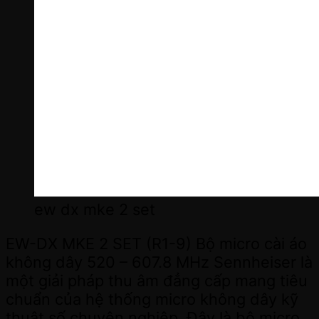
ew dx mke 2 set
EW-DX MKE 2 SET (R1-9) Bộ micro cài áo
không dây 520 – 607.8 MHz Sennheiser là
một giải pháp thu âm đẳng cấp mang tiêu
chuẩn của hệ thống micro không dây kỹ
thuật số chuyên nghiệp. Đây là bộ micro