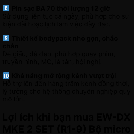
Pin sạc BA 70 thời lượng 12 giờ
Sử dụng liên tục cả ngày, phù hợp cho sự
kiện dài hoặc lịch làm việc dày đặc.
Thiết kế bodypack nhỏ gọn, chắc
chắn
Dễ giấu, dễ đeo, phù hợp quay phim,
truyền hình, MC, lễ tân, hội nghị.
Khả năng mở rộng kênh vượt trội
Hỗ trợ lên đến hàng trăm kênh đồng thời,
lý tưởng cho hệ thống chuyên nghiệp quy
mô lớn.
Lợi ích khi bạn mua EW-DX
MKE 2 SET (R1-9) Bộ micro