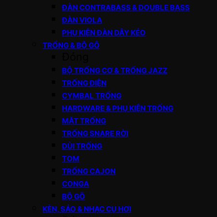
ĐÀN CONTRABASS & DOUBLE BASS
ĐÀN VIOLA
PHỤ KIỆN ĐÀN DÂY KÉO
TRỐNG & BỘ GÕ
Đóng
BỘ TRỐNG CƠ & TRỐNG JAZZ
TRỐNG ĐIỆN
CYMBAL TRỐNG
HARDWARE & PHỤ KIỆN TRỐNG
MẶT TRỐNG
TRỐNG SNARE RỜI
DÙI TRỐNG
TOM
TRỐNG CAJON
CONGA
BỘ GÕ
KÈN, SÁO & NHẠC CỤ HƠI