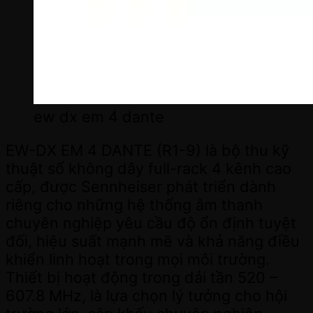
ew dx em 4 dante
EW-DX EM 4 DANTE (R1-9) là bộ thu kỹ
thuật số không dây full-rack 4 kênh cao
cấp, được Sennheiser phát triển dành
riêng cho những hệ thống âm thanh
chuyên nghiệp yêu cầu độ ổn định tuyệt
đối, hiệu suất mạnh mẽ và khả năng điều
khiển linh hoạt trong mọi môi trường.
Thiết bị hoạt động trong dải tần 520 –
607.8 MHz, là lựa chọn lý tưởng cho hội