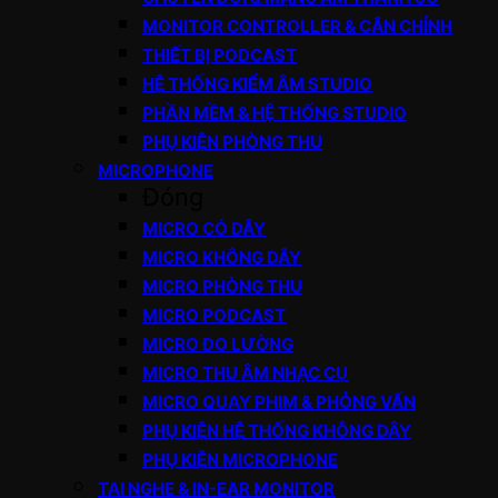
MONITOR CONTROLLER & CÂN CHỈNH
THIẾT BỊ PODCAST
HỆ THỐNG KIỂM ÂM STUDIO
PHẦN MỀM & HỆ THỐNG STUDIO
PHỤ KIỆN PHÒNG THU
MICROPHONE
Đóng
MICRO CÓ DÂY
MICRO KHÔNG DÂY
MICRO PHÒNG THU
MICRO PODCAST
MICRO ĐO LƯỜNG
MICRO THU ÂM NHẠC CỤ
MICRO QUAY PHIM & PHỎNG VẤN
PHỤ KIỆN HỆ THỐNG KHÔNG DÂY
PHỤ KIỆN MICROPHONE
TAI NGHE & IN-EAR MONITOR