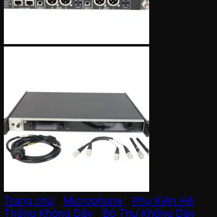
Trang chủ
/
Microphone
/
Phụ Kiện Hệ
Thống Không Dây
/
Bộ Thu Không Dây