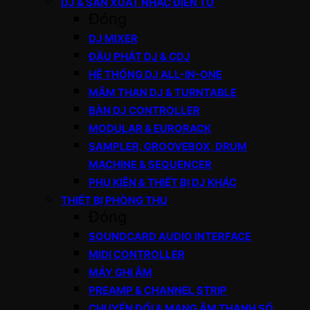
DJ & SẢN XUẤT NHẠC ĐIỆN TỬ
Đóng
DJ MIXER
ĐẦU PHÁT DJ & CDJ
HỆ THỐNG DJ ALL-IN-ONE
MÂM THAN DJ & TURNTABLE
BÀN DJ CONTROLLER
MODULAR & EURORACK
SAMPLER, GROOVEBOX, DRUM
MACHINE & SEQUENCER
PHỤ KIỆN & THIẾT BỊ DJ KHÁC
THIẾT BỊ PHÒNG THU
Đóng
SOUNDCARD AUDIO INTERFACE
MIDI CONTROLLER
MÁY GHI ÂM
PREAMP & CHANNEL STRIP
CHUYỂN ĐỔI & MẠNG ÂM THANH SỐ