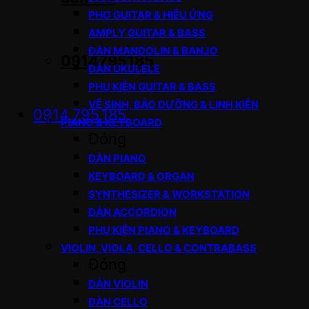
PHƠ GUITAR & HIỆU ỨNG
AMPLY GUITAR & BASS
ĐÀN MANDOLIN & BANJO
0914795185
ĐÀN UKULELE
PHỤ KIỆN GUITAR & BASS
VỆ SINH, BẢO DƯỠNG & LINH KIỆN
0914.795.185
PIANO & KEYBOARD
Đóng
ĐÀN PIANO
KEYBOARD & ORGAN
SYNTHESIZER & WORKSTATION
ĐÀN ACCORDION
PHỤ KIỆN PIANO & KEYBOARD
VIOLIN, VIOLA, CELLO & CONTRABASS
Đóng
ĐÀN VIOLIN
ĐÀN CELLO