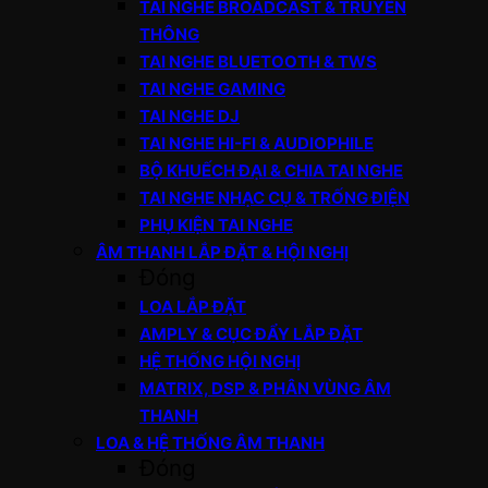
TAI NGHE BROADCAST & TRUYỀN
THÔNG
TAI NGHE BLUETOOTH & TWS
TAI NGHE GAMING
TAI NGHE DJ
TAI NGHE HI-FI & AUDIOPHILE
BỘ KHUẾCH ĐẠI & CHIA TAI NGHE
TAI NGHE NHẠC CỤ & TRỐNG ĐIỆN
PHỤ KIỆN TAI NGHE
ÂM THANH LẮP ĐẶT & HỘI NGHỊ
Đóng
LOA LẮP ĐẶT
AMPLY & CỤC ĐẨY LẮP ĐẶT
HỆ THỐNG HỘI NGHỊ
MATRIX, DSP & PHÂN VÙNG ÂM
THANH
LOA & HỆ THỐNG ÂM THANH
Đóng