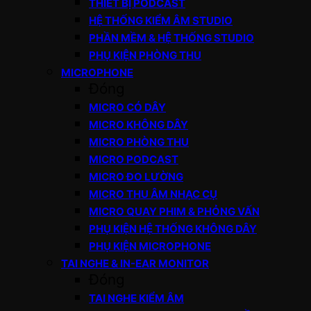
THIẾT BỊ PODCAST
HỆ THỐNG KIỂM ÂM STUDIO
PHẦN MỀM & HỆ THỐNG STUDIO
PHỤ KIỆN PHÒNG THU
MICROPHONE
Đóng
MICRO CÓ DÂY
MICRO KHÔNG DÂY
MICRO PHÒNG THU
MICRO PODCAST
MICRO ĐO LƯỜNG
MICRO THU ÂM NHẠC CỤ
MICRO QUAY PHIM & PHỎNG VẤN
PHỤ KIỆN HỆ THỐNG KHÔNG DÂY
PHỤ KIỆN MICROPHONE
TAI NGHE & IN-EAR MONITOR
Đóng
TAI NGHE KIỂM ÂM