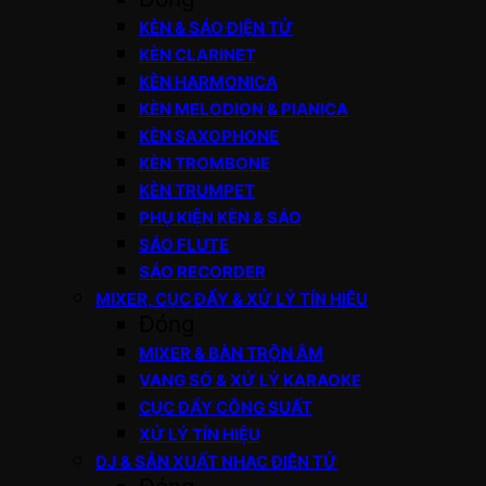
KÈN & SÁO ĐIỆN TỬ
KÈN CLARINET
KÈN HARMONICA
KÈN MELODION & PIANICA
KÈN SAXOPHONE
KÈN TROMBONE
KÈN TRUMPET
PHỤ KIỆN KÈN & SÁO
SÁO FLUTE
SÁO RECORDER
MIXER, CỤC ĐẨY & XỬ LÝ TÍN HIỆU
Đóng
MIXER & BÀN TRỘN ÂM
VANG SỐ & XỬ LÝ KARAOKE
CỤC ĐẨY CÔNG SUẤT
XỬ LÝ TÍN HIỆU
DJ & SẢN XUẤT NHẠC ĐIỆN TỬ