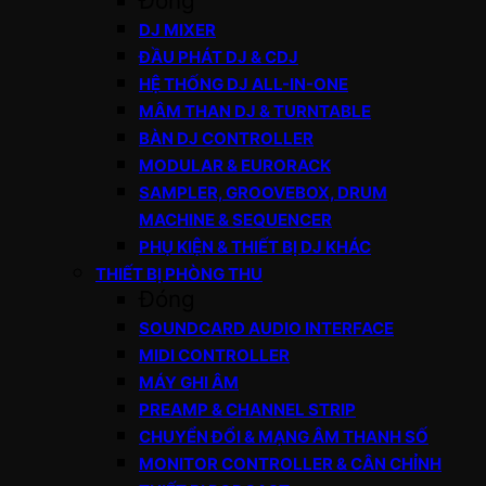
Đóng
DJ MIXER
ĐẦU PHÁT DJ & CDJ
HỆ THỐNG DJ ALL-IN-ONE
MÂM THAN DJ & TURNTABLE
BÀN DJ CONTROLLER
MODULAR & EURORACK
SAMPLER, GROOVEBOX, DRUM
MACHINE & SEQUENCER
PHỤ KIỆN & THIẾT BỊ DJ KHÁC
THIẾT BỊ PHÒNG THU
Đóng
SOUNDCARD AUDIO INTERFACE
MIDI CONTROLLER
MÁY GHI ÂM
PREAMP & CHANNEL STRIP
CHUYỂN ĐỔI & MẠNG ÂM THANH SỐ
MONITOR CONTROLLER & CÂN CHỈNH