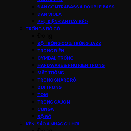
ĐÀN CONTRABASS & DOUBLE BASS
ĐÀN VIOLA
PHỤ KIỆN ĐÀN DÂY KÉO
TRỐNG & BỘ GÕ
Đóng
BỘ TRỐNG CƠ & TRỐNG JAZZ
TRỐNG ĐIỆN
CYMBAL TRỐNG
HARDWARE & PHỤ KIỆN TRỐNG
MẶT TRỐNG
TRỐNG SNARE RỜI
DÙI TRỐNG
TOM
TRỐNG CAJON
CONGA
BỘ GÕ
KÈN, SÁO & NHẠC CỤ HƠI
Đóng