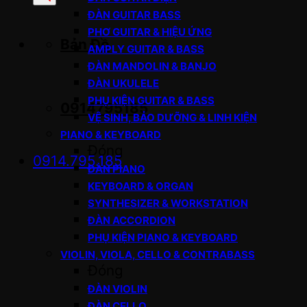
sản
ĐÀN GUITAR BASS
phẩm
PHƠ GUITAR & HIỆU ỨNG
Bản Đồ
AMPLY GUITAR & BASS
ĐÀN MANDOLIN & BANJO
ĐÀN UKULELE
PHỤ KIỆN GUITAR & BASS
0914795185
VỆ SINH, BẢO DƯỠNG & LINH KIỆN
PIANO & KEYBOARD
Đóng
0914.795.185
ĐÀN PIANO
KEYBOARD & ORGAN
SYNTHESIZER & WORKSTATION
ĐÀN ACCORDION
PHỤ KIỆN PIANO & KEYBOARD
VIOLIN, VIOLA, CELLO & CONTRABASS
Đóng
ĐÀN VIOLIN
ĐÀN CELLO