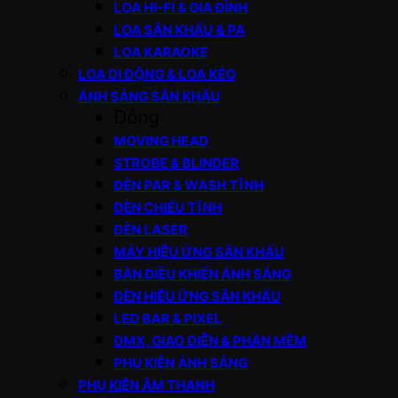
LOA HI-FI & GIA ĐÌNH
LOA SÂN KHẤU & PA
LOA KARAOKE
LOA DI ĐỘNG & LOA KÉO
ÁNH SÁNG SÂN KHẤU
Đóng
MOVING HEAD
STROBE & BLINDER
ĐÈN PAR & WASH TĨNH
ĐÈN CHIẾU TĨNH
ĐÈN LASER
MÁY HIỆU ỨNG SÂN KHẤU
BÀN ĐIỀU KHIỂN ÁNH SÁNG
ĐÈN HIỆU ỨNG SÂN KHẤU
LED BAR & PIXEL
DMX, GIAO DIỆN & PHẦN MỀM
PHỤ KIỆN ÁNH SÁNG
PHỤ KIỆN ÂM THANH