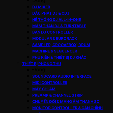
Đóng
DJ MIXER
ĐẦU PHÁT DJ & CDJ
HỆ THỐNG DJ ALL-IN-ONE
MÂM THAN DJ & TURNTABLE
BÀN DJ CONTROLLER
MODULAR & EURORACK
SAMPLER, GROOVEBOX, DRUM
MACHINE & SEQUENCER
PHỤ KIỆN & THIẾT BỊ DJ KHÁC
THIẾT BỊ PHÒNG THU
Đóng
SOUNDCARD AUDIO INTERFACE
MIDI CONTROLLER
MÁY GHI ÂM
PREAMP & CHANNEL STRIP
CHUYỂN ĐỔI & MẠNG ÂM THANH SỐ
MONITOR CONTROLLER & CÂN CHỈNH