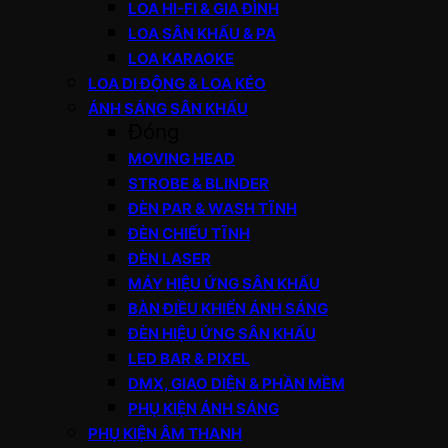
LOA HI-FI & GIA ĐÌNH
LOA SÂN KHẤU & PA
LOA KARAOKE
LOA DI ĐỘNG & LOA KÉO
ÁNH SÁNG SÂN KHẤU
Đóng
MOVING HEAD
STROBE & BLINDER
ĐÈN PAR & WASH TĨNH
ĐÈN CHIẾU TĨNH
ĐÈN LASER
MÁY HIỆU ỨNG SÂN KHẤU
BÀN ĐIỀU KHIỂN ÁNH SÁNG
ĐÈN HIỆU ỨNG SÂN KHẤU
LED BAR & PIXEL
DMX, GIAO DIỆN & PHẦN MỀM
PHỤ KIỆN ÁNH SÁNG
PHỤ KIỆN ÂM THANH