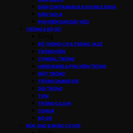
ĐÀN CONTRABASS & DOUBLE BASS
ĐÀN VIOLA
PHỤ KIỆN ĐÀN DÂY KÉO
TRỐNG & BỘ GÕ
Đóng
BỘ TRỐNG CƠ & TRỐNG JAZZ
TRỐNG ĐIỆN
CYMBAL TRỐNG
HARDWARE & PHỤ KIỆN TRỐNG
MẶT TRỐNG
TRỐNG SNARE RỜI
DÙI TRỐNG
TOM
TRỐNG CAJON
CONGA
BỘ GÕ
KÈN, SÁO & NHẠC CỤ HƠI
Đóng