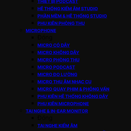
THIẾT BỊ PODCAST
HỆ THỐNG KIỂM ÂM STUDIO
PHẦN MỀM & HỆ THỐNG STUDIO
PHỤ KIỆN PHÒNG THU
MICROPHONE
Đóng
MICRO CÓ DÂY
MICRO KHÔNG DÂY
MICRO PHÒNG THU
MICRO PODCAST
MICRO ĐO LƯỜNG
MICRO THU ÂM NHẠC CỤ
MICRO QUAY PHIM & PHỎNG VẤN
PHỤ KIỆN HỆ THỐNG KHÔNG DÂY
PHỤ KIỆN MICROPHONE
TAI NGHE & IN-EAR MONITOR
Đóng
TAI NGHE KIỂM ÂM