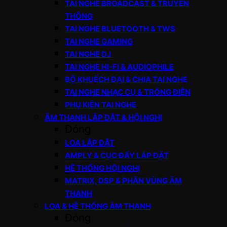
TAI NGHE BROADCAST & TRUYỀN
THÔNG
TAI NGHE BLUETOOTH & TWS
TAI NGHE GAMING
TAI NGHE DJ
TAI NGHE HI-FI & AUDIOPHILE
BỘ KHUẾCH ĐẠI & CHIA TAI NGHE
TAI NGHE NHẠC CỤ & TRỐNG ĐIỆN
PHỤ KIỆN TAI NGHE
ÂM THANH LẮP ĐẶT & HỘI NGHỊ
Đóng
LOA LẮP ĐẶT
AMPLY & CỤC ĐẨY LẮP ĐẶT
HỆ THỐNG HỘI NGHỊ
MATRIX, DSP & PHÂN VÙNG ÂM
THANH
LOA & HỆ THỐNG ÂM THANH
Đóng