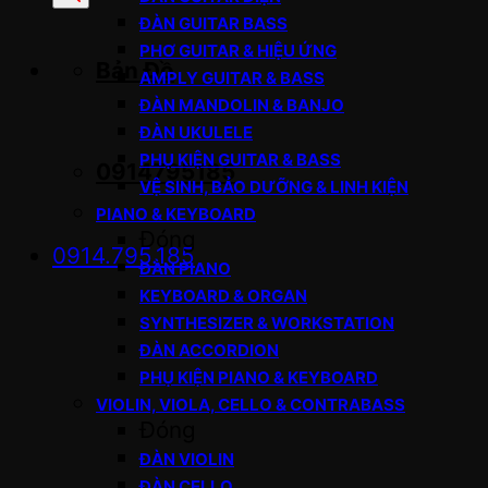
sản
ĐÀN GUITAR BASS
phẩm
PHƠ GUITAR & HIỆU ỨNG
Bản Đồ
AMPLY GUITAR & BASS
ĐÀN MANDOLIN & BANJO
ĐÀN UKULELE
PHỤ KIỆN GUITAR & BASS
0914795185
VỆ SINH, BẢO DƯỠNG & LINH KIỆN
PIANO & KEYBOARD
Đóng
0914.795.185
ĐÀN PIANO
KEYBOARD & ORGAN
SYNTHESIZER & WORKSTATION
ĐÀN ACCORDION
PHỤ KIỆN PIANO & KEYBOARD
VIOLIN, VIOLA, CELLO & CONTRABASS
Đóng
ĐÀN VIOLIN
ĐÀN CELLO