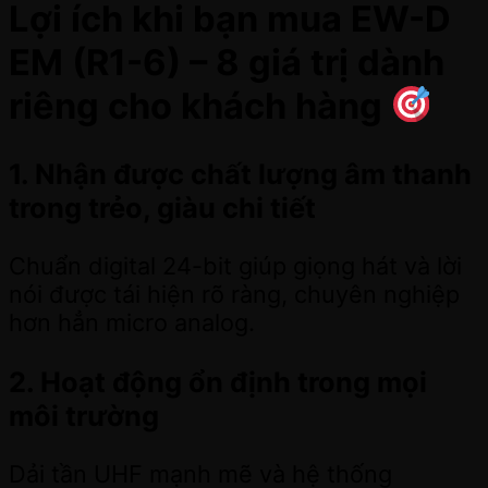
Lợi ích khi bạn mua EW-D
EM (R1-6) – 8 giá trị dành
riêng cho khách hàng
1. Nhận được chất lượng âm thanh
trong trẻo, giàu chi tiết
Chuẩn digital 24-bit giúp giọng hát và lời
nói được tái hiện rõ ràng, chuyên nghiệp
hơn hẳn micro analog.
2. Hoạt động ổn định trong mọi
môi trường
Dải tần UHF mạnh mẽ và hệ thống