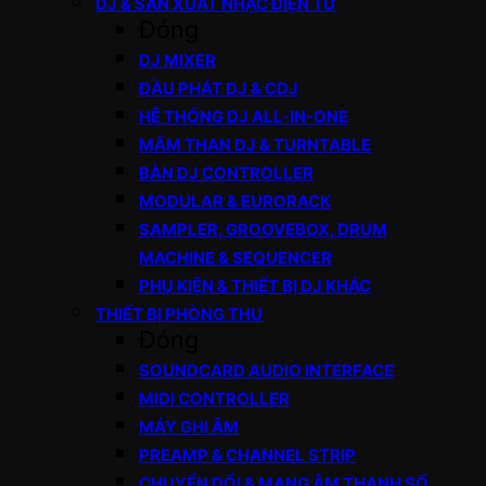
DJ & SẢN XUẤT NHẠC ĐIỆN TỬ
Đóng
DJ MIXER
ĐẦU PHÁT DJ & CDJ
HỆ THỐNG DJ ALL-IN-ONE
MÂM THAN DJ & TURNTABLE
BÀN DJ CONTROLLER
MODULAR & EURORACK
SAMPLER, GROOVEBOX, DRUM
MACHINE & SEQUENCER
PHỤ KIỆN & THIẾT BỊ DJ KHÁC
THIẾT BỊ PHÒNG THU
Đóng
SOUNDCARD AUDIO INTERFACE
MIDI CONTROLLER
MÁY GHI ÂM
PREAMP & CHANNEL STRIP
CHUYỂN ĐỔI & MẠNG ÂM THANH SỐ