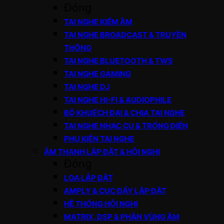
Đóng
TAI NGHE KIỂM ÂM
TAI NGHE BROADCAST & TRUYỀN
THÔNG
TAI NGHE BLUETOOTH & TWS
TAI NGHE GAMING
TAI NGHE DJ
TAI NGHE HI-FI & AUDIOPHILE
BỘ KHUẾCH ĐẠI & CHIA TAI NGHE
TAI NGHE NHẠC CỤ & TRỐNG ĐIỆN
PHỤ KIỆN TAI NGHE
ÂM THANH LẮP ĐẶT & HỘI NGHỊ
Đóng
LOA LẮP ĐẶT
AMPLY & CỤC ĐẨY LẮP ĐẶT
HỆ THỐNG HỘI NGHỊ
MATRIX, DSP & PHÂN VÙNG ÂM