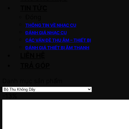
TIN TỨC
Đóng
THÔNG TIN VỀ NHẠC CỤ
ĐÁNH GIÁ NHẠC CỤ
CÁC VẤN ĐỀ THU ÂM – THIẾT BỊ
ĐÁNH GIÁ THIẾT BỊ ÂM THANH
LIÊN HỆ
TRẢ GÓP
Danh mục sản phẩm
-13%