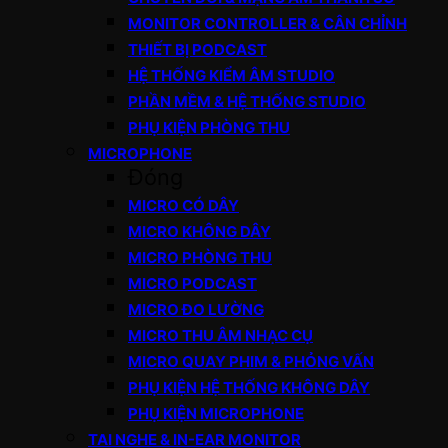
MONITOR CONTROLLER & CÂN CHỈNH
THIẾT BỊ PODCAST
HỆ THỐNG KIỂM ÂM STUDIO
PHẦN MỀM & HỆ THỐNG STUDIO
PHỤ KIỆN PHÒNG THU
MICROPHONE
Đóng
MICRO CÓ DÂY
MICRO KHÔNG DÂY
MICRO PHÒNG THU
MICRO PODCAST
MICRO ĐO LƯỜNG
MICRO THU ÂM NHẠC CỤ
MICRO QUAY PHIM & PHỎNG VẤN
PHỤ KIỆN HỆ THỐNG KHÔNG DÂY
PHỤ KIỆN MICROPHONE
TAI NGHE & IN-EAR MONITOR