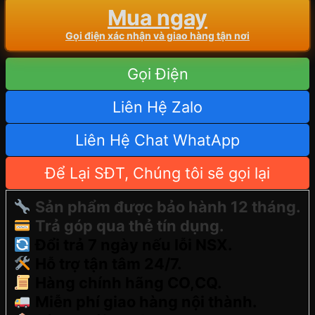
Mua ngay
Gọi điện xác nhận và giao hàng tận nơi
Gọi Điện
Liên Hệ Zalo
Liên Hệ Chat WhatApp
Để Lại SĐT, Chúng tôi sẽ gọi lại
Sản phẩm được bảo hành 12 tháng.
Trả góp qua thẻ tín dụng.
Đổi trả 7 ngày nếu lỗi NSX.
Hỗ trợ tận tâm 24/7.
Hàng chính hãng CO,CQ.
Miễn phí giao hàng nội thành.