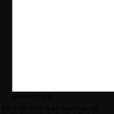
ew d em r1 6 2
EW-D EM (R1-6) là bộ thu tín hiệu kỹ