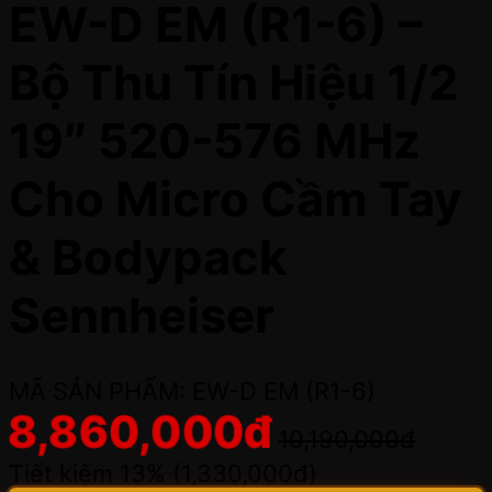
EW-D EM (R1-6) –
Bộ Thu Tín Hiệu 1/2
19″ 520-576 MHz
Cho Micro Cầm Tay
& Bodypack
Sennheiser
MÃ SẢN PHẨM: EW-D EM (R1-6)
8,860,000
đ
10,190,000
đ
Tiết kiệm 13% (
1,330,000
đ
)