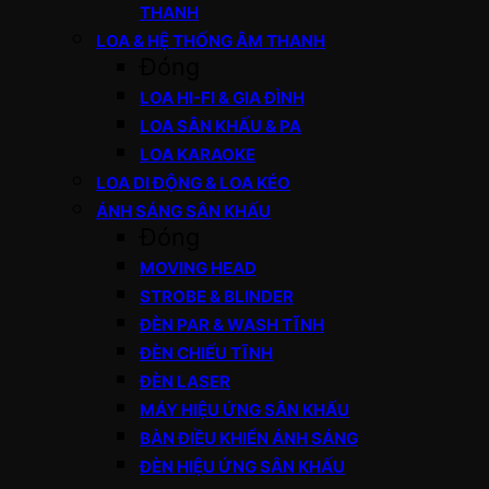
THANH
LOA & HỆ THỐNG ÂM THANH
Đóng
LOA HI-FI & GIA ĐÌNH
LOA SÂN KHẤU & PA
LOA KARAOKE
LOA DI ĐỘNG & LOA KÉO
ÁNH SÁNG SÂN KHẤU
Đóng
MOVING HEAD
STROBE & BLINDER
ĐÈN PAR & WASH TĨNH
ĐÈN CHIẾU TĨNH
ĐÈN LASER
MÁY HIỆU ỨNG SÂN KHẤU
BÀN ĐIỀU KHIỂN ÁNH SÁNG
ĐÈN HIỆU ỨNG SÂN KHẤU