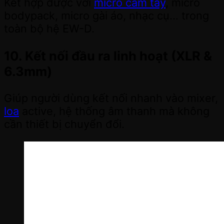
Kết hợp được với
micro cầm tay
, micro
bodypack, micro gài áo, nhạc cụ… trong
toàn bộ hệ EW-D.
10. Kết nối đầu ra linh hoạt (XLR &
6.3mm)
Giúp người dùng kết nối nhanh vào mixer,
loa
active, hệ thống âm thanh mà không
cần thiết bị chuyển đổi.