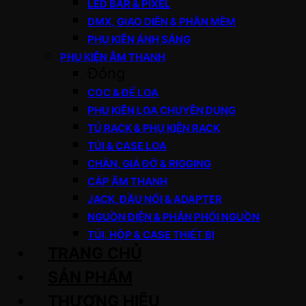
LED BAR & PIXEL
DMX, GIAO DIỆN & PHẦN MỀM
PHỤ KIỆN ÁNH SÁNG
PHỤ KIỆN ÂM THANH
Đóng
CỌC & ĐẾ LOA
PHỤ KIỆN LOA CHUYÊN DỤNG
TỦ RACK & PHỤ KIỆN RACK
TÚI & CASE LOA
CHÂN, GIÁ ĐỠ & RIGGING
CÁP ÂM THANH
JACK, ĐẦU NỐI & ADAPTER
NGUỒN ĐIỆN & PHÂN PHỐI NGUỒN
TÚI, HỘP & CASE THIẾT BỊ
TRANG CHỦ
SẢN PHẨM
THƯƠNG HIỆU