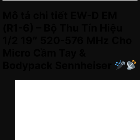
Mô tả chi tiết EW-D EM
(R1-6) – Bộ Thu Tín Hiệu
1/2 19″ 520-576 MHz Cho
Micro Cầm Tay &
Bodypack Sennheiser