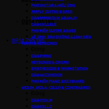
PHƠ GUITAR & HIỆU ỨNG
AMPLY GUITAR & BASS
ĐÀN MANDOLIN & BANJO
0914795185
ĐÀN UKULELE
PHỤ KIỆN GUITAR & BASS
VỆ SINH, BẢO DƯỠNG & LINH KIỆN
0914.795.185
PIANO & KEYBOARD
Đóng
ĐÀN PIANO
KEYBOARD & ORGAN
SYNTHESIZER & WORKSTATION
ĐÀN ACCORDION
PHỤ KIỆN PIANO & KEYBOARD
VIOLIN, VIOLA, CELLO & CONTRABASS
Đóng
ĐÀN VIOLIN
ĐÀN CELLO