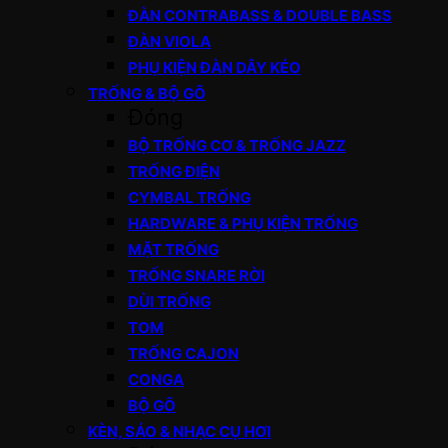
ĐÀN CONTRABASS & DOUBLE BASS
ĐÀN VIOLA
PHỤ KIỆN ĐÀN DÂY KÉO
TRỐNG & BỘ GÕ
Đóng
BỘ TRỐNG CƠ & TRỐNG JAZZ
TRỐNG ĐIỆN
CYMBAL TRỐNG
HARDWARE & PHỤ KIỆN TRỐNG
MẶT TRỐNG
TRỐNG SNARE RỜI
DÙI TRỐNG
TOM
TRỐNG CAJON
CONGA
BỘ GÕ
KÈN, SÁO & NHẠC CỤ HƠI