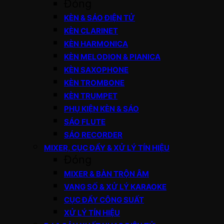
Đóng
KÈN & SÁO ĐIỆN TỬ
KÈN CLARINET
KÈN HARMONICA
KÈN MELODION & PIANICA
KÈN SAXOPHONE
KÈN TROMBONE
KÈN TRUMPET
PHỤ KIỆN KÈN & SÁO
SÁO FLUTE
SÁO RECORDER
MIXER, CỤC ĐẨY & XỬ LÝ TÍN HIỆU
Đóng
MIXER & BÀN TRỘN ÂM
VANG SỐ & XỬ LÝ KARAOKE
CỤC ĐẨY CÔNG SUẤT
XỬ LÝ TÍN HIỆU