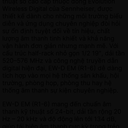
thuật số cao cấp thuộc dòng Evolution
Wireless Digital của Sennheiser, được
thiết kế dành cho những môi trường biểu
diễn và ứng dụng chuyên nghiệp đòi hỏi
sự ổn định tuyệt đối về tín hiệu, chất
lượng âm thanh tinh khiết và khả năng
vận hành đơn giản nhưng mạnh mẽ. Với
cấu trúc half-rack nhỏ gọn 1/2 19″, dải tần
520–576 MHz và công nghệ truyền dẫn
digital hiện đại, EW-D EM (R1-6) dễ dàng
tích hợp vào mọi hệ thống sân khấu, hội
trường, phòng họp, phòng thu hay hệ
thống âm thanh sự kiện chuyên nghiệp.
EW-D EM (R1-6) mang đến chuẩn âm
thanh kỹ thuật số 24-bit, dải tần rộng 20
Hz – 20 kHz và độ động lên tới 134 dB,
giúp tái hiện âm thanh cực kỳ trong trẻo