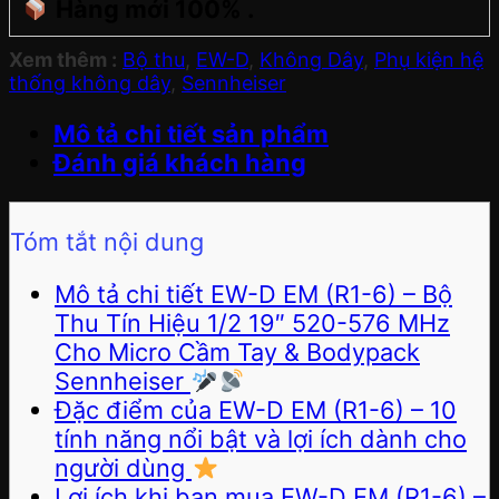
Hàng mới 100% .
Xem thêm :
Bộ thu
,
EW-D
,
Không Dây
,
Phụ kiện hệ
thống không dây
,
Sennheiser
Mô tả chi tiết sản phẩm
Đánh giá khách hàng
Tóm tắt nội dung
Mô tả chi tiết EW-D EM (R1-6) – Bộ
Thu Tín Hiệu 1/2 19″ 520-576 MHz
Cho Micro Cầm Tay & Bodypack
Sennheiser
Đặc điểm của EW-D EM (R1-6) – 10
tính năng nổi bật và lợi ích dành cho
người dùng
Lợi ích khi bạn mua EW-D EM (R1-6) –