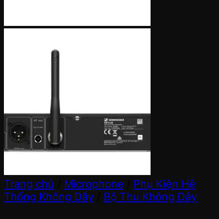
Trang chủ
/
Microphone
/
Phụ Kiện Hệ
Thống Không Dây
/
Bộ Thu Không Dây