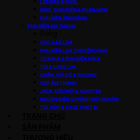
LED BAR & PIXEL
DMX, GIAO DIỆN & PHẦN MỀM
PHỤ KIỆN ÁNH SÁNG
PHỤ KIỆN ÂM THANH
Đóng
CỌC & ĐẾ LOA
PHỤ KIỆN LOA CHUYÊN DỤNG
TỦ RACK & PHỤ KIỆN RACK
TÚI & CASE LOA
CHÂN, GIÁ ĐỠ & RIGGING
CÁP ÂM THANH
JACK, ĐẦU NỐI & ADAPTER
NGUỒN ĐIỆN & PHÂN PHỐI NGUỒN
TÚI, HỘP & CASE THIẾT BỊ
TRANG CHỦ
SẢN PHẨM
THƯƠNG HIỆU