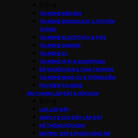
Đóng
TAI NGHE KIỂM ÂM
TAI NGHE BROADCAST & TRUYỀN
THÔNG
TAI NGHE BLUETOOTH & TWS
TAI NGHE GAMING
TAI NGHE DJ
TAI NGHE HI-FI & AUDIOPHILE
BỘ KHUẾCH ĐẠI & CHIA TAI NGHE
TAI NGHE NHẠC CỤ & TRỐNG ĐIỆN
PHỤ KIỆN TAI NGHE
ÂM THANH LẮP ĐẶT & HỘI NGHỊ
Đóng
LOA LẮP ĐẶT
AMPLY & CỤC ĐẨY LẮP ĐẶT
HỆ THỐNG HỘI NGHỊ
MATRIX, DSP & PHÂN VÙNG ÂM