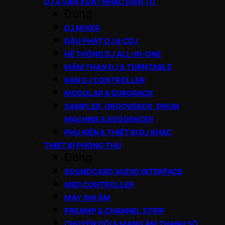
DJ & SẢN XUẤT NHẠC ĐIỆN TỬ
Đóng
DJ MIXER
ĐẦU PHÁT DJ & CDJ
HỆ THỐNG DJ ALL-IN-ONE
MÂM THAN DJ & TURNTABLE
BÀN DJ CONTROLLER
MODULAR & EURORACK
SAMPLER, GROOVEBOX, DRUM
MACHINE & SEQUENCER
PHỤ KIỆN & THIẾT BỊ DJ KHÁC
THIẾT BỊ PHÒNG THU
Đóng
SOUNDCARD AUDIO INTERFACE
MIDI CONTROLLER
MÁY GHI ÂM
PREAMP & CHANNEL STRIP
CHUYỂN ĐỔI & MẠNG ÂM THANH SỐ