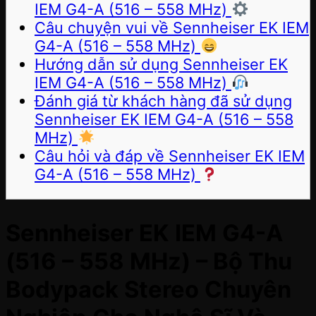
IEM G4-A (516 – 558 MHz)
Câu chuyện vui về Sennheiser EK IEM
G4-A (516 – 558 MHz)
Hướng dẫn sử dụng Sennheiser EK
IEM G4-A (516 – 558 MHz)
Đánh giá từ khách hàng đã sử dụng
Sennheiser EK IEM G4-A (516 – 558
MHz)
Câu hỏi và đáp về Sennheiser EK IEM
G4-A (516 – 558 MHz)
Sennheiser EK IEM G4-A
(516 – 558 MHz) – Bộ Thu
Bodypack Stereo Chuyên