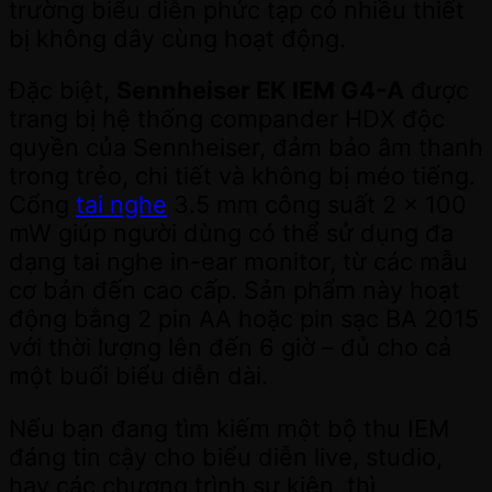
trường biểu diễn phức tạp có nhiều thiết
bị không dây cùng hoạt động.
Đặc biệt,
Sennheiser EK IEM G4-A
được
trang bị hệ thống compander HDX độc
quyền của Sennheiser, đảm bảo âm thanh
trong trẻo, chi tiết và không bị méo tiếng.
Cổng
tai nghe
3.5 mm công suất 2 x 100
mW giúp người dùng có thể sử dụng đa
dạng tai nghe in-ear monitor, từ các mẫu
cơ bản đến cao cấp. Sản phẩm này hoạt
động bằng 2 pin AA hoặc pin sạc BA 2015
với thời lượng lên đến 6 giờ – đủ cho cả
một buổi biểu diễn dài.
Nếu bạn đang tìm kiếm một bộ thu IEM
đáng tin cậy cho biểu diễn live, studio,
hay các chương trình sự kiện, thì