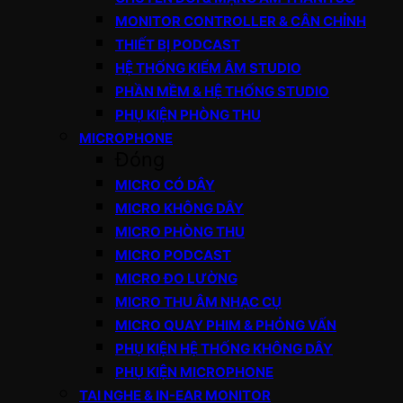
MONITOR CONTROLLER & CÂN CHỈNH
THIẾT BỊ PODCAST
HỆ THỐNG KIỂM ÂM STUDIO
PHẦN MỀM & HỆ THỐNG STUDIO
PHỤ KIỆN PHÒNG THU
MICROPHONE
Đóng
MICRO CÓ DÂY
MICRO KHÔNG DÂY
MICRO PHÒNG THU
MICRO PODCAST
MICRO ĐO LƯỜNG
MICRO THU ÂM NHẠC CỤ
MICRO QUAY PHIM & PHỎNG VẤN
PHỤ KIỆN HỆ THỐNG KHÔNG DÂY
PHỤ KIỆN MICROPHONE
TAI NGHE & IN-EAR MONITOR