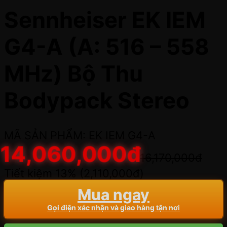
Sennheiser EK IEM
G4-A (A: 516 – 558
MHz) Bộ Thu
Bodypack Stereo
MÃ SẢN PHẨM: EK IEM G4-A
14,060,000
đ
16,170,000
đ
Tiết kiệm 13% (
2,110,000
đ
)
Mua ngay
Gọi điện xác nhận và giao hàng tận nơi