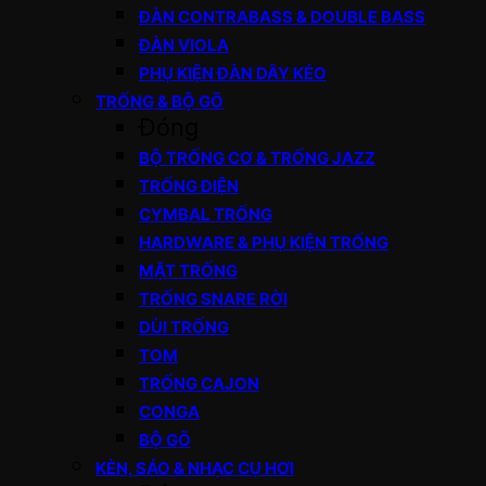
ĐÀN CONTRABASS & DOUBLE BASS
ĐÀN VIOLA
PHỤ KIỆN ĐÀN DÂY KÉO
TRỐNG & BỘ GÕ
Đóng
BỘ TRỐNG CƠ & TRỐNG JAZZ
TRỐNG ĐIỆN
CYMBAL TRỐNG
HARDWARE & PHỤ KIỆN TRỐNG
MẶT TRỐNG
TRỐNG SNARE RỜI
DÙI TRỐNG
TOM
TRỐNG CAJON
CONGA
BỘ GÕ
KÈN, SÁO & NHẠC CỤ HƠI