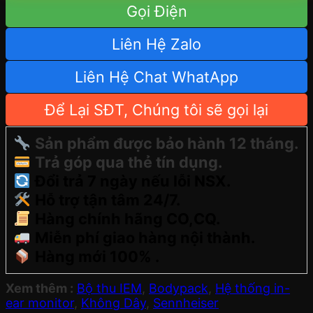
Gọi Điện
Liên Hệ Zalo
Liên Hệ Chat WhatApp
Để Lại SĐT, Chúng tôi sẽ gọi lại
Sản phẩm được bảo hành 12 tháng.
Trả góp qua thẻ tín dụng.
Đổi trả 7 ngày nếu lỗi NSX.
Hỗ trợ tận tâm 24/7.
Hàng chính hãng CO,CQ.
Miễn phí giao hàng nội thành.
Hàng mới 100% .
Xem thêm :
Bộ thu IEM
,
Bodypack
,
Hệ thống in-
ear monitor
,
Không Dây
,
Sennheiser