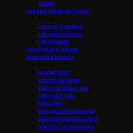
THANH
LOA & HỆ THỐNG ÂM THANH
Đóng
LOA HI-FI & GIA ĐÌNH
LOA SÂN KHẤU & PA
LOA KARAOKE
LOA DI ĐỘNG & LOA KÉO
ÁNH SÁNG SÂN KHẤU
Đóng
MOVING HEAD
STROBE & BLINDER
ĐÈN PAR & WASH TĨNH
ĐÈN CHIẾU TĨNH
ĐÈN LASER
MÁY HIỆU ỨNG SÂN KHẤU
BÀN ĐIỀU KHIỂN ÁNH SÁNG
ĐÈN HIỆU ỨNG SÂN KHẤU