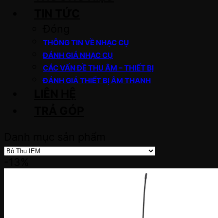
TIN TỨC
Đóng
THÔNG TIN VỀ NHẠC CỤ
ĐÁNH GIÁ NHẠC CỤ
CÁC VẤN ĐỀ THU ÂM – THIẾT BỊ
ĐÁNH GIÁ THIẾT BỊ ÂM THANH
LIÊN HỆ
TRẢ GÓP
Danh mục sản phẩm
-13%