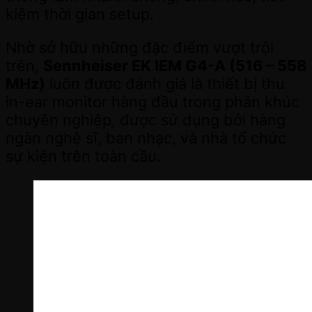
kiệm thời gian setup.
Nhờ sở hữu những đặc điểm vượt trội
trên,
Sennheiser EK IEM G4-A (516 – 558
MHz)
luôn được đánh giá là thiết bị thu
in-ear monitor hàng đầu trong phân khúc
chuyên nghiệp, được sử dụng bởi hàng
ngàn nghệ sĩ, ban nhạc, và nhà tổ chức
sự kiện trên toàn cầu.