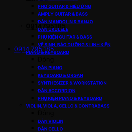
PHƠ GUITAR & HIỆU ỨNG
AMPLY GUITAR & BASS
ĐÀN MANDOLIN & BANJO
0914795185
ĐÀN UKULELE
PHỤ KIỆN GUITAR & BASS
VỆ SINH, BẢO DƯỠNG & LINH KIỆN
0914.795.185
PIANO & KEYBOARD
Đóng
ĐÀN PIANO
KEYBOARD & ORGAN
SYNTHESIZER & WORKSTATION
ĐÀN ACCORDION
PHỤ KIỆN PIANO & KEYBOARD
VIOLIN, VIOLA, CELLO & CONTRABASS
Đóng
ĐÀN VIOLIN
ĐÀN CELLO