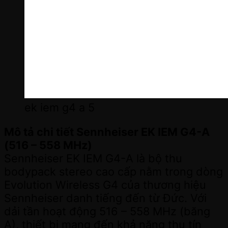
ek iem g4 a 5
Mô tả chi tiết Sennheiser EK IEM G4-A
(516 – 558 MHz)
Sennheiser EK IEM G4-A là bộ thu
bodypack stereo cao cấp nằm trong dòng
Evolution Wireless G4 của thương hiệu
Sennheiser danh tiếng đến từ Đức. Với
dải tần hoạt động 516 – 558 MHz (băng
A), thiết bị mang đến khả năng thu tín