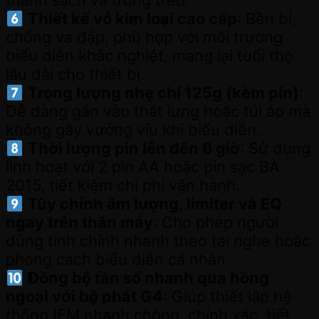
thanh sạch và trong trẻo.
Thiết kế vỏ kim loại cao cấp
: Bền bỉ,
chống va đập, phù hợp với môi trường
biểu diễn khắc nghiệt, mang lại tuổi thọ
lâu dài cho thiết bị.
Trọng lượng nhẹ chỉ 125g (kèm pin)
:
Dễ dàng gắn vào thắt lưng hoặc túi áo mà
không gây vướng víu khi biểu diễn.
Thời lượng pin lên đến 6 giờ
: Sử dụng
linh hoạt với 2 pin AA hoặc pin sạc BA
2015, tiết kiệm chi phí vận hành.
Tùy chỉnh âm lượng, limiter và EQ
ngay trên thân máy
: Cho phép người
dùng tinh chỉnh nhanh theo tai nghe hoặc
phong cách biểu diễn cá nhân.
Đồng bộ tần số nhanh qua hồng
ngoại với bộ phát G4
: Giúp thiết lập hệ
thống IEM nhanh chóng, chính xác, tiết