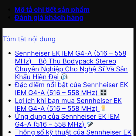
Mô tả chi tiết sản phẩm
Đánh giá khách hàng
Tóm tắt nội dung
Sennheiser EK IEM G4-A (516 – 558
MHz) – Bộ Thu Bodypack Stereo
Chuyên Nghiệp Cho Nghệ Sĩ Và Sân
Khấu Hiện Đại
Đặc điểm nổi bật của Sennheiser EK
IEM G4-A (516 – 558 MHz)
Lợi ích khi bạn mua Sennheiser EK
IEM G4-A (516 – 558 MHz)
Ứng dụng của Sennheiser EK IEM
G4-A (516 – 558 MHz)
Thông số kỹ thuật của Sennheiser EK