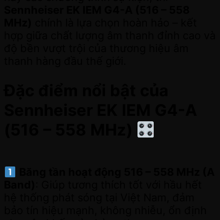
Sennheiser EK IEM G4-A (516 – 558
MHz)
chính là lựa chọn hoàn hảo – kết
hợp giữa chất lượng âm thanh đỉnh cao và
độ bền vượt trội của thương hiệu âm
thanh hàng đầu thế giới.
Đặc điểm nổi bật của
Sennheiser EK IEM G4-A
(516 – 558 MHz)
Băng tần hoạt động 516 – 558 MHz (A
Band)
: Giúp tương thích tốt với hầu hết
hệ thống phát sóng tại Việt Nam, đảm
bảo tín hiệu mạnh, không nhiễu, ổn định