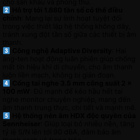
cho sân khấu và phòng thu.
Hỗ trợ tới 1.680 tần số có thể điều
chỉnh
: Mang lại sự linh hoạt tuyệt đối
trong việc thiết lập hệ thống không dây,
tránh xung đột tần số giữa các thiết bị âm
thanh.
Công nghệ Adaptive Diversity
: Hai
ăng-ten hoạt động luân phiên giúp chống
mất tín hiệu khi di chuyển, cho âm thanh
luôn liền mạch, không bị gián đoạn.
Cổng tai nghe 3.5 mm công suất 2 x
100 mW
: Đủ mạnh để kéo hầu hết tai
nghe monitor chuyên nghiệp, mang đến
âm thanh trung thực, chi tiết và mạnh mẽ.
Hệ thống nén âm HDX độc quyền của
Sennheiser
: Giúp loại bỏ nhiễu nền, tăng
tỷ lệ S/N lên tới 90 dBA, đảm bảo âm