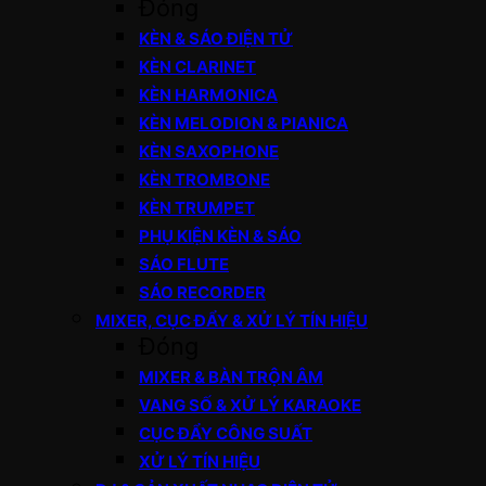
Đóng
KÈN & SÁO ĐIỆN TỬ
KÈN CLARINET
KÈN HARMONICA
KÈN MELODION & PIANICA
KÈN SAXOPHONE
KÈN TROMBONE
KÈN TRUMPET
PHỤ KIỆN KÈN & SÁO
SÁO FLUTE
SÁO RECORDER
MIXER, CỤC ĐẨY & XỬ LÝ TÍN HIỆU
Đóng
MIXER & BÀN TRỘN ÂM
VANG SỐ & XỬ LÝ KARAOKE
CỤC ĐẨY CÔNG SUẤT
XỬ LÝ TÍN HIỆU