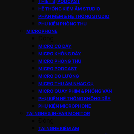
THIẾT BỊ PODCAST
HỆ THỐNG KIỂM ÂM STUDIO
PHẦN MỀM & HỆ THỐNG STUDIO
PHỤ KIỆN PHÒNG THU
MICROPHONE
Đóng
MICRO CÓ DÂY
MICRO KHÔNG DÂY
MICRO PHÒNG THU
MICRO PODCAST
MICRO ĐO LƯỜNG
MICRO THU ÂM NHẠC CỤ
MICRO QUAY PHIM & PHỎNG VẤN
PHỤ KIỆN HỆ THỐNG KHÔNG DÂY
PHỤ KIỆN MICROPHONE
TAI NGHE & IN-EAR MONITOR
Đóng
TAI NGHE KIỂM ÂM