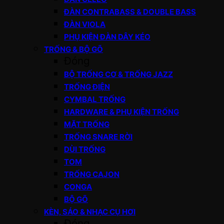
ĐÀN CONTRABASS & DOUBLE BASS
ĐÀN VIOLA
PHỤ KIỆN ĐÀN DÂY KÉO
TRỐNG & BỘ GÕ
Đóng
BỘ TRỐNG CƠ & TRỐNG JAZZ
TRỐNG ĐIỆN
CYMBAL TRỐNG
HARDWARE & PHỤ KIỆN TRỐNG
MẶT TRỐNG
TRỐNG SNARE RỜI
DÙI TRỐNG
TOM
TRỐNG CAJON
CONGA
BỘ GÕ
KÈN, SÁO & NHẠC CỤ HƠI
Đóng