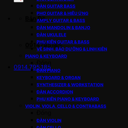
sản
ĐÀN GUITAR BASS
phẩm
PHƠ GUITAR & HIỆU ỨNG
Bản Đồ
AMPLY GUITAR & BASS
ĐÀN MANDOLIN & BANJO
ĐÀN UKULELE
PHỤ KIỆN GUITAR & BASS
0914795185
VỆ SINH, BẢO DƯỠNG & LINH KIỆN
PIANO & KEYBOARD
Đóng
0914.795.185
ĐÀN PIANO
KEYBOARD & ORGAN
SYNTHESIZER & WORKSTATION
ĐÀN ACCORDION
PHỤ KIỆN PIANO & KEYBOARD
VIOLIN, VIOLA, CELLO & CONTRABASS
Đóng
ĐÀN VIOLIN
ĐÀN CELLO