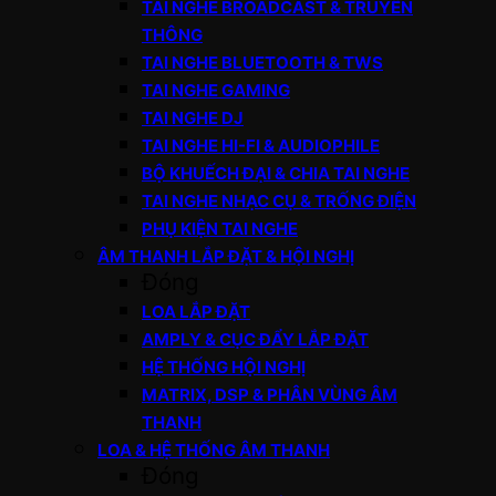
TAI NGHE BROADCAST & TRUYỀN
THÔNG
TAI NGHE BLUETOOTH & TWS
TAI NGHE GAMING
TAI NGHE DJ
TAI NGHE HI-FI & AUDIOPHILE
BỘ KHUẾCH ĐẠI & CHIA TAI NGHE
TAI NGHE NHẠC CỤ & TRỐNG ĐIỆN
PHỤ KIỆN TAI NGHE
ÂM THANH LẮP ĐẶT & HỘI NGHỊ
Đóng
LOA LẮP ĐẶT
AMPLY & CỤC ĐẨY LẮP ĐẶT
HỆ THỐNG HỘI NGHỊ
MATRIX, DSP & PHÂN VÙNG ÂM
THANH
LOA & HỆ THỐNG ÂM THANH
Đóng