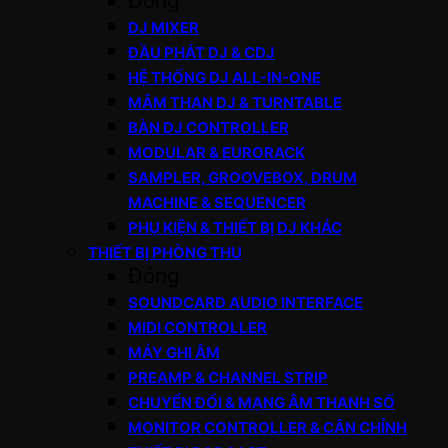
Đóng
DJ MIXER
ĐẦU PHÁT DJ & CDJ
HỆ THỐNG DJ ALL-IN-ONE
MÂM THAN DJ & TURNTABLE
BÀN DJ CONTROLLER
MODULAR & EURORACK
SAMPLER, GROOVEBOX, DRUM
MACHINE & SEQUENCER
PHỤ KIỆN & THIẾT BỊ DJ KHÁC
THIẾT BỊ PHÒNG THU
Đóng
SOUNDCARD AUDIO INTERFACE
MIDI CONTROLLER
MÁY GHI ÂM
PREAMP & CHANNEL STRIP
CHUYỂN ĐỔI & MẠNG ÂM THANH SỐ
MONITOR CONTROLLER & CÂN CHỈNH