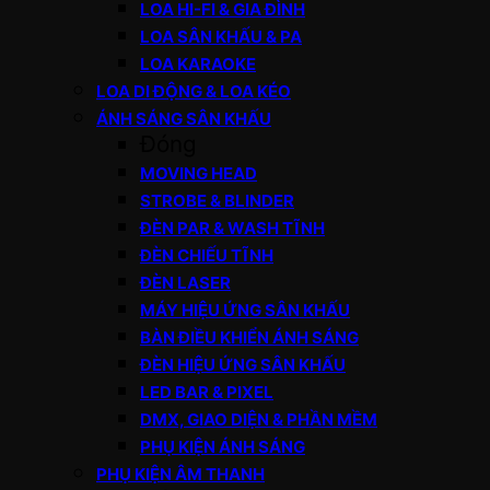
LOA HI-FI & GIA ĐÌNH
LOA SÂN KHẤU & PA
LOA KARAOKE
LOA DI ĐỘNG & LOA KÉO
ÁNH SÁNG SÂN KHẤU
Đóng
MOVING HEAD
STROBE & BLINDER
ĐÈN PAR & WASH TĨNH
ĐÈN CHIẾU TĨNH
ĐÈN LASER
MÁY HIỆU ỨNG SÂN KHẤU
BÀN ĐIỀU KHIỂN ÁNH SÁNG
ĐÈN HIỆU ỨNG SÂN KHẤU
LED BAR & PIXEL
DMX, GIAO DIỆN & PHẦN MỀM
PHỤ KIỆN ÁNH SÁNG
PHỤ KIỆN ÂM THANH