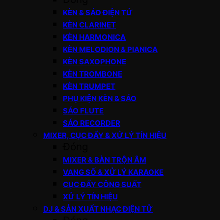
KÈN & SÁO ĐIỆN TỬ
KÈN CLARINET
KÈN HARMONICA
KÈN MELODION & PIANICA
KÈN SAXOPHONE
KÈN TROMBONE
KÈN TRUMPET
PHỤ KIỆN KÈN & SÁO
SÁO FLUTE
SÁO RECORDER
MIXER, CỤC ĐẨY & XỬ LÝ TÍN HIỆU
Đóng
MIXER & BÀN TRỘN ÂM
VANG SỐ & XỬ LÝ KARAOKE
CỤC ĐẨY CÔNG SUẤT
XỬ LÝ TÍN HIỆU
DJ & SẢN XUẤT NHẠC ĐIỆN TỬ