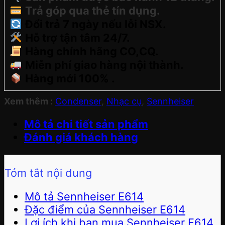
Trả góp qua thẻ tín dụng.
Đổi trả 7 ngày nếu lỗi NSX.
Hỗ trợ tận tâm 24/7.
Hàng chính hãng CO,CQ.
Miễn phí giao hàng nội thành.
Hàng mới 100% .
Xem thêm :
Condenser
,
Nhạc cụ
,
Sennheiser
Mô tả chi tiết sản phẩm
Đánh giá khách hàng
Tóm tắt nội dung
Mô tả Sennheiser E614
Đặc điểm của Sennheiser E614
Lợi ích khi bạn mua Sennheiser E614