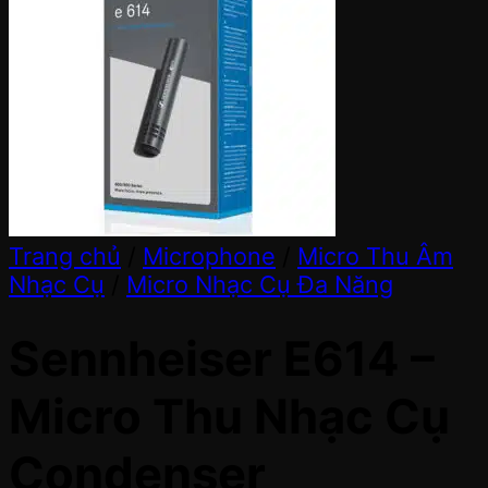
Trang chủ
/
Microphone
/
Micro Thu Âm
Nhạc Cụ
/
Micro Nhạc Cụ Đa Năng
Sennheiser E614 –
Micro Thu Nhạc Cụ
Condenser