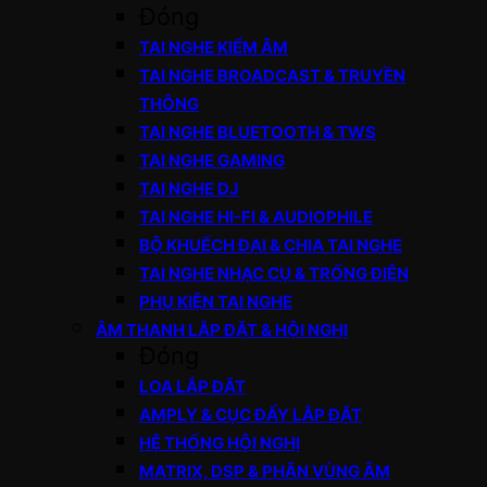
Đóng
TAI NGHE KIỂM ÂM
TAI NGHE BROADCAST & TRUYỀN
THÔNG
TAI NGHE BLUETOOTH & TWS
TAI NGHE GAMING
TAI NGHE DJ
TAI NGHE HI-FI & AUDIOPHILE
BỘ KHUẾCH ĐẠI & CHIA TAI NGHE
TAI NGHE NHẠC CỤ & TRỐNG ĐIỆN
PHỤ KIỆN TAI NGHE
ÂM THANH LẮP ĐẶT & HỘI NGHỊ
Đóng
LOA LẮP ĐẶT
AMPLY & CỤC ĐẨY LẮP ĐẶT
HỆ THỐNG HỘI NGHỊ
MATRIX, DSP & PHÂN VÙNG ÂM