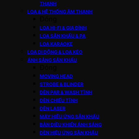
THANH
LOA & HỆ THỐNG ÂM THANH
Đóng
LOA HI-FI & GIA ĐÌNH
LOA SÂN KHẤU & PA
LOA KARAOKE
LOA DI ĐỘNG & LOA KÉO
ÁNH SÁNG SÂN KHẤU
Đóng
MOVING HEAD
STROBE & BLINDER
ĐÈN PAR & WASH TĨNH
ĐÈN CHIẾU TĨNH
ĐÈN LASER
MÁY HIỆU ỨNG SÂN KHẤU
BÀN ĐIỀU KHIỂN ÁNH SÁNG
ĐÈN HIỆU ỨNG SÂN KHẤU