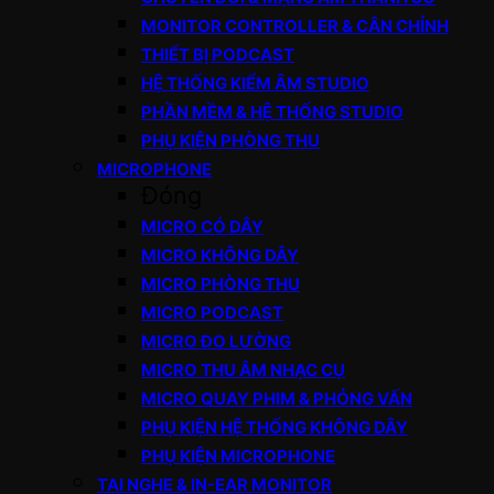
MONITOR CONTROLLER & CÂN CHỈNH
THIẾT BỊ PODCAST
HỆ THỐNG KIỂM ÂM STUDIO
PHẦN MỀM & HỆ THỐNG STUDIO
PHỤ KIỆN PHÒNG THU
MICROPHONE
Đóng
MICRO CÓ DÂY
MICRO KHÔNG DÂY
MICRO PHÒNG THU
MICRO PODCAST
MICRO ĐO LƯỜNG
MICRO THU ÂM NHẠC CỤ
MICRO QUAY PHIM & PHỎNG VẤN
PHỤ KIỆN HỆ THỐNG KHÔNG DÂY
PHỤ KIỆN MICROPHONE
TAI NGHE & IN-EAR MONITOR