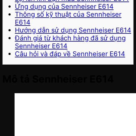
Ứng dụng của Sennheiser E614
Thông số kỹ thuật của Sennheiser
E614
Hướng dẫn sử dụng Sennheiser E614
Đánh giá từ khách hàng đã sử dụng
Sennheiser E614
Câu hỏi và đáp về Sennheiser E614
Mô tả Sennheiser E614