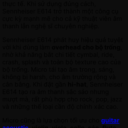
thực tế. Khi sử dụng đúng cách,
Sennheiser E614 trở thành một công cụ
cực kỳ mạnh mẽ cho cả kỹ thuật viên âm
thanh lẫn nghệ sĩ chuyên nghiệp.
Sennheiser E614 phát huy hiệu quả tuyệt
vời khi dùng làm
overhead cho bộ trống
,
nhờ khả năng bắt chi tiết cymbal, ride,
crash, splash và toàn bộ texture cao của
bộ trống. Micro tái tạo âm trong, sáng,
không bị harsh, cho âm trường rộng và
cân bằng. Khi đặt gần
hi-hat
, Sennheiser
E614 tạo ra âm thanh sắc sảo nhưng
mượt mà, rất phù hợp cho rock, pop, jazz
và những thể loại cần độ chính xác cao.
Micro cũng là lựa chọn tối ưu cho
guitar
acoustic
,
violin
,
viola
,
cello
,
sáo
,
flute
,