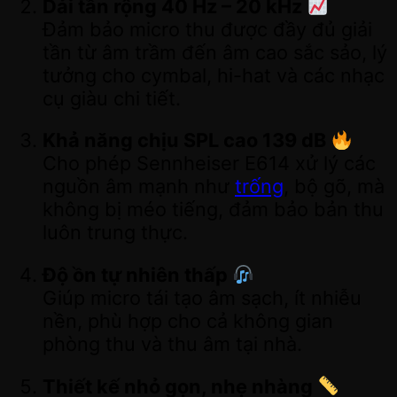
Dải tần rộng 40 Hz – 20 kHz
Đảm bảo micro thu được đầy đủ giải
tần từ âm trầm đến âm cao sắc sảo, lý
tưởng cho cymbal, hi-hat và các nhạc
cụ giàu chi tiết.
Khả năng chịu SPL cao 139 dB
Cho phép Sennheiser E614 xử lý các
nguồn âm mạnh như
trống
, bộ gõ, mà
không bị méo tiếng, đảm bảo bản thu
luôn trung thực.
Độ ồn tự nhiên thấp
Giúp micro tái tạo âm sạch, ít nhiễu
nền, phù hợp cho cả không gian
phòng thu và thu âm tại nhà.
Thiết kế nhỏ gọn, nhẹ nhàng