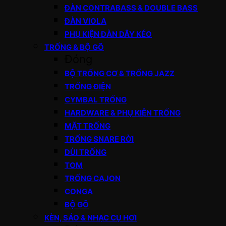
ĐÀN CONTRABASS & DOUBLE BASS
ĐÀN VIOLA
PHỤ KIỆN ĐÀN DÂY KÉO
TRỐNG & BỘ GÕ
Đóng
BỘ TRỐNG CƠ & TRỐNG JAZZ
TRỐNG ĐIỆN
CYMBAL TRỐNG
HARDWARE & PHỤ KIỆN TRỐNG
MẶT TRỐNG
TRỐNG SNARE RỜI
DÙI TRỐNG
TOM
TRỐNG CAJON
CONGA
BỘ GÕ
KÈN, SÁO & NHẠC CỤ HƠI