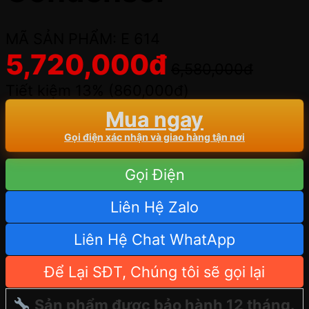
MÃ SẢN PHẨM: E 614
5,720,000
đ
6,580,000
đ
Tiết kiệm 13% (
860,000
đ
)
Mua ngay
Gọi điện xác nhận và giao hàng tận nơi
Gọi Điện
Liên Hệ Zalo
Liên Hệ Chat WhatApp
Để Lại SĐT, Chúng tôi sẽ gọi lại
Sản phẩm được bảo hành 12 tháng.