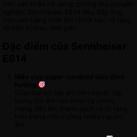
trên sân khấu tới setup phòng thu chuyên
nghiệp, Sennheiser E614 đều đáp ứng
trọn vẹn bằng chất âm chính xác, rõ ràng
và bền bỉ theo thời gian.
Đặc điểm của Sennheiser
E614
Mẫu cực super-cardioid siêu định
hướng
Giúp loại bỏ tạp âm bên ngoài, tập
trung thu âm vào nhạc cụ chính,
mang đến âm thanh sạch và rõ ràng
hơn trong môi trường nhiều nguồn
âm.