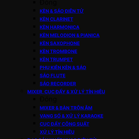
Đóng
KÈN & SÁO ĐIỆN TỬ
KÈN CLARINET
KÈN HARMONICA
KÈN MELODION & PIANICA
KÈN SAXOPHONE
KÈN TROMBONE
KÈN TRUMPET
PHỤ KIỆN KÈN & SÁO
SÁO FLUTE
SÁO RECORDER
MIXER, CỤC ĐẨY & XỬ LÝ TÍN HIỆU
Đóng
MIXER & BÀN TRỘN ÂM
VANG SỐ & XỬ LÝ KARAOKE
CỤC ĐẨY CÔNG SUẤT
XỬ LÝ TÍN HIỆU