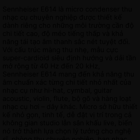
Sennheiser E614 là micro condenser thu
nhạc cụ chuyên nghiệp được thiết kế
dành riêng cho những môi trường cần độ
chi tiết cao, độ méo tiếng thấp và khả
năng tái tạo âm thanh sắc nét tuyệt đối.
Với cấu trúc màng thu nhẹ, mẫu cực
super-cardioid siêu định hướng và dải tần
mở rộng từ 40 Hz đến 20 kHz,
Sennheiser E614 mang đến khả năng thu
âm chuẩn xác từng chi tiết nhỏ nhất của
nhạc cụ như hi-hat, cymbal, guitar
acoustic, violin, flute, bộ gõ và hàng loạt
nhạc cụ hơi – dây khác. Micro sở hữu thiết
kế nhỏ gọn, tinh tế, dễ đặt vị trí trong cả
không gian studio lẫn sân khấu live, biến
nó trở thành lựa chọn lý tưởng cho nghệ
sĩ, phòng thu chuyên nghiệp, ban nhạc,