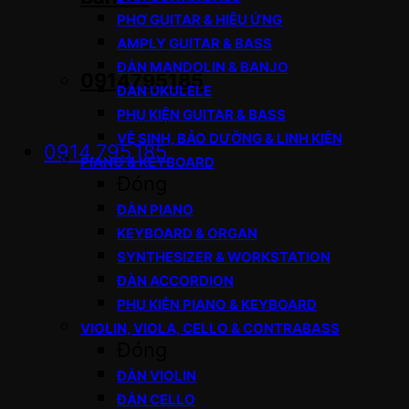
PHƠ GUITAR & HIỆU ỨNG
AMPLY GUITAR & BASS
ĐÀN MANDOLIN & BANJO
0914795185
ĐÀN UKULELE
PHỤ KIỆN GUITAR & BASS
VỆ SINH, BẢO DƯỠNG & LINH KIỆN
0914.795.185
PIANO & KEYBOARD
Đóng
ĐÀN PIANO
KEYBOARD & ORGAN
SYNTHESIZER & WORKSTATION
ĐÀN ACCORDION
PHỤ KIỆN PIANO & KEYBOARD
VIOLIN, VIOLA, CELLO & CONTRABASS
Đóng
ĐÀN VIOLIN
ĐÀN CELLO