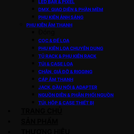
LED BAR & PIXEL
DMX, GIAO DIỆN & PHẦN MỀM
PHỤ KIỆN ÁNH SÁNG
PHỤ KIỆN ÂM THANH
Đóng
CỌC & ĐẾ LOA
PHỤ KIỆN LOA CHUYÊN DỤNG
TỦ RACK & PHỤ KIỆN RACK
TÚI & CASE LOA
CHÂN, GIÁ ĐỠ & RIGGING
CÁP ÂM THANH
JACK, ĐẦU NỐI & ADAPTER
NGUỒN ĐIỆN & PHÂN PHỐI NGUỒN
TÚI, HỘP & CASE THIẾT BỊ
TRANG CHỦ
SẢN PHẨM
THƯƠNG HIỆU