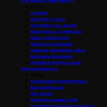
DJ & SẢN XUẤT NHẠC ĐIỆN TỬ
Đóng
DJ MIXER
ĐẦU PHÁT DJ & CDJ
HỆ THỐNG DJ ALL-IN-ONE
MÂM THAN DJ & TURNTABLE
BÀN DJ CONTROLLER
MODULAR & EURORACK
SAMPLER, GROOVEBOX, DRUM
MACHINE & SEQUENCER
PHỤ KIỆN & THIẾT BỊ DJ KHÁC
THIẾT BỊ PHÒNG THU
Đóng
SOUNDCARD AUDIO INTERFACE
MIDI CONTROLLER
MÁY GHI ÂM
PREAMP & CHANNEL STRIP
CHUYỂN ĐỔI & MẠNG ÂM THANH SỐ