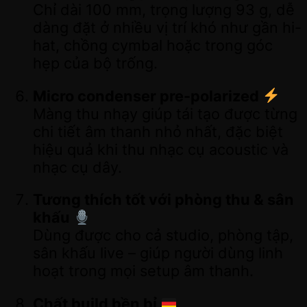
Chỉ dài 100 mm, trọng lượng 93 g, dễ
dàng đặt ở nhiều vị trí khó như gần hi-
hat, chồng cymbal hoặc trong góc
hẹp của bộ trống.
Micro condenser pre-polarized
Màng thu nhạy giúp tái tạo được từng
chi tiết âm thanh nhỏ nhất, đặc biệt
hiệu quả khi thu nhạc cụ acoustic và
nhạc cụ dây.
Tương thích tốt với phòng thu & sân
khấu
Dùng được cho cả studio, phòng tập,
sân khấu live – giúp người dùng linh
hoạt trong mọi setup âm thanh.
Chất build bền bỉ