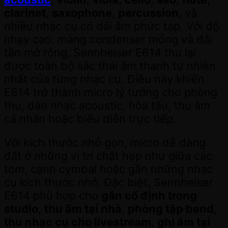
clarinet
,
saxophone
,
percussion
, và
nhiều nhạc cụ có dải âm phức tạp. Với độ
nhạy cao, màng condenser mỏng và dải
tần mở rộng, Sennheiser E614 thu lại
được toàn bộ sắc thái âm thanh tự nhiên
nhất của từng nhạc cụ. Điều này khiến
E614 trở thành micro lý tưởng cho phòng
thu, dàn nhạc acoustic, hòa tấu, thu âm
cá nhân hoặc biểu diễn trực tiếp.
Với kích thước nhỏ gọn, micro dễ dàng
đặt ở những vị trí chật hẹp như giữa các
tom, cạnh cymbal hoặc gần những nhạc
cụ kích thước nhỏ. Đặc biệt, Sennheiser
E614 phù hợp cho
gắn cố định trong
studio
,
thu âm tại nhà
,
phòng tập band
,
thu nhạc cụ cho livestream
,
ghi âm tại