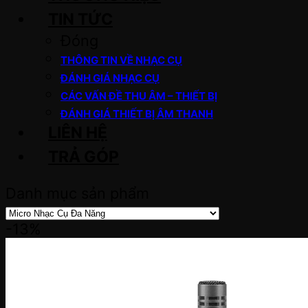
TIN TỨC
Đóng
THÔNG TIN VỀ NHẠC CỤ
ĐÁNH GIÁ NHẠC CỤ
CÁC VẤN ĐỀ THU ÂM – THIẾT BỊ
ĐÁNH GIÁ THIẾT BỊ ÂM THANH
LIÊN HỆ
TRẢ GÓP
Danh mục sản phẩm
-13%