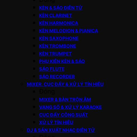
KÈN & SÁO ĐIỆN TỬ
KÈN CLARINET
KÈN HARMONICA
KÈN MELODION & PIANICA
KÈN SAXOPHONE
KÈN TROMBONE
KÈN TRUMPET
PHỤ KIỆN KÈN & SÁO
SÁO FLUTE
SÁO RECORDER
MIXER, CỤC ĐẨY & XỬ LÝ TÍN HIỆU
Đóng
MIXER & BÀN TRỘN ÂM
VANG SỐ & XỬ LÝ KARAOKE
CỤC ĐẨY CÔNG SUẤT
XỬ LÝ TÍN HIỆU
DJ & SẢN XUẤT NHẠC ĐIỆN TỬ