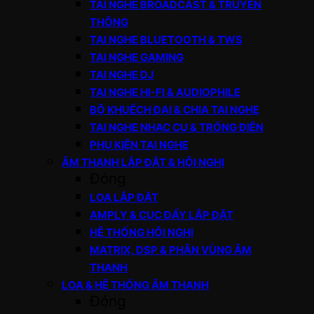
TAI NGHE BROADCAST & TRUYỀN
THÔNG
TAI NGHE BLUETOOTH & TWS
TAI NGHE GAMING
TAI NGHE DJ
TAI NGHE HI-FI & AUDIOPHILE
BỘ KHUẾCH ĐẠI & CHIA TAI NGHE
TAI NGHE NHẠC CỤ & TRỐNG ĐIỆN
PHỤ KIỆN TAI NGHE
ÂM THANH LẮP ĐẶT & HỘI NGHỊ
Đóng
LOA LẮP ĐẶT
AMPLY & CỤC ĐẨY LẮP ĐẶT
HỆ THỐNG HỘI NGHỊ
MATRIX, DSP & PHÂN VÙNG ÂM
THANH
LOA & HỆ THỐNG ÂM THANH
Đóng