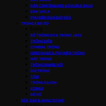
ĐÀN CONTRABASS & DOUBLE BASS
ĐÀN VIOLA
PHỤ KIỆN ĐÀN DÂY KÉO
TRỐNG & BỘ GÕ
Đóng
BỘ TRỐNG CƠ & TRỐNG JAZZ
TRỐNG ĐIỆN
CYMBAL TRỐNG
HARDWARE & PHỤ KIỆN TRỐNG
MẶT TRỐNG
TRỐNG SNARE RỜI
DÙI TRỐNG
TOM
TRỐNG CAJON
CONGA
BỘ GÕ
KÈN, SÁO & NHẠC CỤ HƠI
Đóng