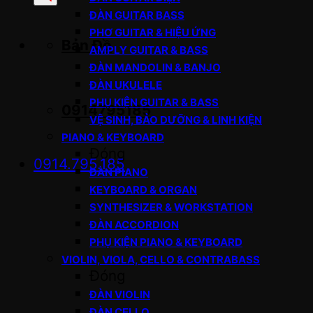
sản
ĐÀN GUITAR BASS
phẩm
PHƠ GUITAR & HIỆU ỨNG
Bản Đồ
AMPLY GUITAR & BASS
ĐÀN MANDOLIN & BANJO
ĐÀN UKULELE
PHỤ KIỆN GUITAR & BASS
0914795185
VỆ SINH, BẢO DƯỠNG & LINH KIỆN
PIANO & KEYBOARD
Đóng
0914.795.185
ĐÀN PIANO
KEYBOARD & ORGAN
SYNTHESIZER & WORKSTATION
ĐÀN ACCORDION
PHỤ KIỆN PIANO & KEYBOARD
VIOLIN, VIOLA, CELLO & CONTRABASS
Đóng
ĐÀN VIOLIN
ĐÀN CELLO