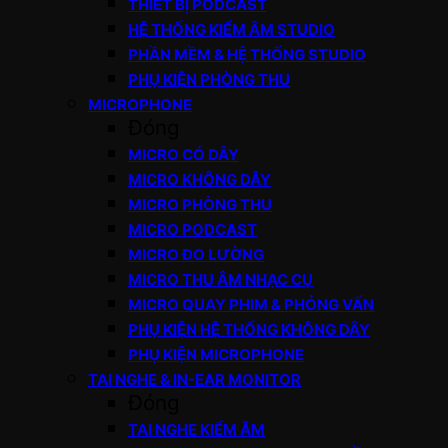
THIẾT BỊ PODCAST
HỆ THỐNG KIỂM ÂM STUDIO
PHẦN MỀM & HỆ THỐNG STUDIO
PHỤ KIỆN PHÒNG THU
MICROPHONE
Đóng
MICRO CÓ DÂY
MICRO KHÔNG DÂY
MICRO PHÒNG THU
MICRO PODCAST
MICRO ĐO LƯỜNG
MICRO THU ÂM NHẠC CỤ
MICRO QUAY PHIM & PHỎNG VẤN
PHỤ KIỆN HỆ THỐNG KHÔNG DÂY
PHỤ KIỆN MICROPHONE
TAI NGHE & IN-EAR MONITOR
Đóng
TAI NGHE KIỂM ÂM