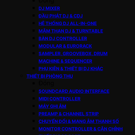
Đóng
DJ MIXER
ĐẦU PHÁT DJ & CDJ
HỆ THỐNG DJ ALL-IN-ONE
MÂM THAN DJ & TURNTABLE
BÀN DJ CONTROLLER
MODULAR & EURORACK
SAMPLER, GROOVEBOX, DRUM
MACHINE & SEQUENCER
PHỤ KIỆN & THIẾT BỊ DJ KHÁC
THIẾT BỊ PHÒNG THU
Đóng
SOUNDCARD AUDIO INTERFACE
MIDI CONTROLLER
MÁY GHI ÂM
PREAMP & CHANNEL STRIP
CHUYỂN ĐỔI & MẠNG ÂM THANH SỐ
MONITOR CONTROLLER & CÂN CHỈNH