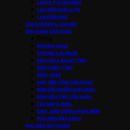
LOA HI-FI & GIA ĐÌNH
LOA SÂN KHẤU & PA
LOA KARAOKE
LOA DI ĐỘNG & LOA KÉO
ÁNH SÁNG SÂN KHẤU
Đóng
MOVING HEAD
STROBE & BLINDER
ĐÈN PAR & WASH TĨNH
ĐÈN CHIẾU TĨNH
ĐÈN LASER
MÁY HIỆU ỨNG SÂN KHẤU
BÀN ĐIỀU KHIỂN ÁNH SÁNG
ĐÈN HIỆU ỨNG SÂN KHẤU
LED BAR & PIXEL
DMX, GIAO DIỆN & PHẦN MỀM
PHỤ KIỆN ÁNH SÁNG
PHỤ KIỆN ÂM THANH