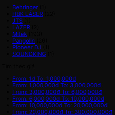
Behringer
(1)
HBK LASER
(22)
JTS
(1)
LAZER
(2)
Mitek
(193)
Pangolin
(26)
Pioneer DJ
(1)
SOUNDKING
(1)
Tìm theo giá
From:
1
đ
To:
1,000,000
đ
From:
1,000,000
đ
To:
3,000,000
đ
From:
3,000,000
đ
To:
6,000,000
đ
From:
6,000,000
đ
To:
10,000,000
đ
From:
10,000,000
đ
To:
20,000,000
đ
From:
20,000,000
đ
To:
300,000,000
đ