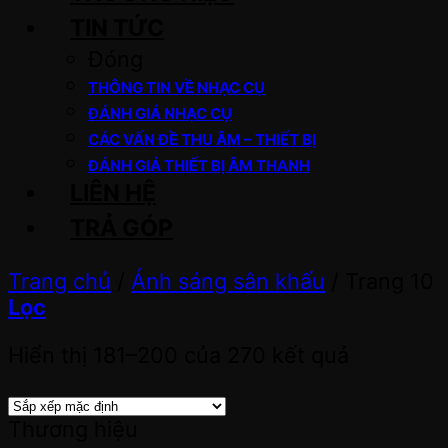
TIN TỨC
Đóng
THÔNG TIN VỀ NHẠC CỤ
ĐÁNH GIÁ NHẠC CỤ
CÁC VẤN ĐỀ THU ÂM – THIẾT BỊ
ĐÁNH GIÁ THIẾT BỊ ÂM THANH
LIÊN HỆ
TRẢ GÓP
Trang chủ
/
Ánh sáng sân khấu
/
Trang 10
Lọc
Hiển thị 181–200 của 270 kết quả
Thương hiệu