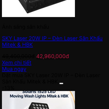
Ánh sáng sân khấu
SKY Laser 20W IP – Đèn Laser Sân Khấu
Mitek & HBK
Giá
Giá
49,400,000
đ
42,960,000
đ
gốc
hiện
Xem chi tiết
là:
tại
Mua ngay
49,400,000đ.
là:
Đặt mua SKY Laser 20W IP – Đèn Laser
42,960,000đ.
Sân Khấu Mitek & HBK
-13%