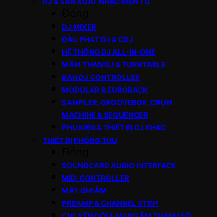
DJ & SẢN XUẤT NHẠC ĐIỆN TỬ
Đóng
DJ MIXER
ĐẦU PHÁT DJ & CDJ
HỆ THỐNG DJ ALL-IN-ONE
MÂM THAN DJ & TURNTABLE
BÀN DJ CONTROLLER
MODULAR & EURORACK
SAMPLER, GROOVEBOX, DRUM
MACHINE & SEQUENCER
PHỤ KIỆN & THIẾT BỊ DJ KHÁC
THIẾT BỊ PHÒNG THU
Đóng
SOUNDCARD AUDIO INTERFACE
MIDI CONTROLLER
MÁY GHI ÂM
PREAMP & CHANNEL STRIP
CHUYỂN ĐỔI & MẠNG ÂM THANH SỐ