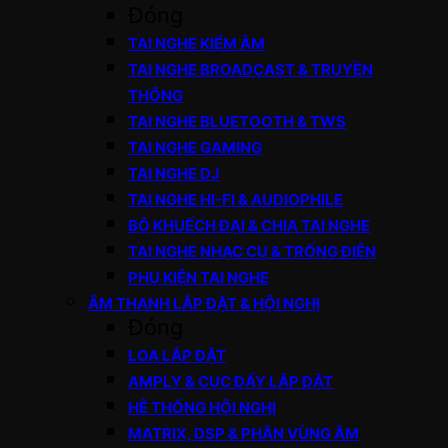
Đóng
TAI NGHE KIỂM ÂM
TAI NGHE BROADCAST & TRUYỀN
THÔNG
TAI NGHE BLUETOOTH & TWS
TAI NGHE GAMING
TAI NGHE DJ
TAI NGHE HI-FI & AUDIOPHILE
BỘ KHUẾCH ĐẠI & CHIA TAI NGHE
TAI NGHE NHẠC CỤ & TRỐNG ĐIỆN
PHỤ KIỆN TAI NGHE
ÂM THANH LẮP ĐẶT & HỘI NGHỊ
Đóng
LOA LẮP ĐẶT
AMPLY & CỤC ĐẨY LẮP ĐẶT
HỆ THỐNG HỘI NGHỊ
MATRIX, DSP & PHÂN VÙNG ÂM