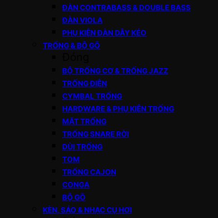
ĐÀN CONTRABASS & DOUBLE BASS
ĐÀN VIOLA
PHỤ KIỆN ĐÀN DÂY KÉO
TRỐNG & BỘ GÕ
Đóng
BỘ TRỐNG CƠ & TRỐNG JAZZ
TRỐNG ĐIỆN
CYMBAL TRỐNG
HARDWARE & PHỤ KIỆN TRỐNG
MẶT TRỐNG
TRỐNG SNARE RỜI
DÙI TRỐNG
TOM
TRỐNG CAJON
CONGA
BỘ GÕ
KÈN, SÁO & NHẠC CỤ HƠI