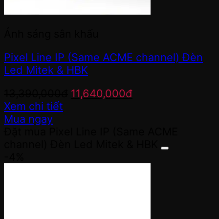
Ánh sáng sân khấu
Pixel Line IP (Same ACME channel) Đèn
Led Mitek & HBK
Giá
Giá
13,390,000
đ
11,640,000
đ
gốc
hiện
Xem chi tiết
là:
tại
Mua ngay
13,390,000đ.
là:
Đặt mua Pixel Line IP (Same ACME
11,640,000đ.
channel) Đèn Led Mitek & HBK
-4%