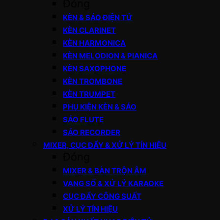
Đóng
KÈN & SÁO ĐIỆN TỬ
KÈN CLARINET
KÈN HARMONICA
KÈN MELODION & PIANICA
KÈN SAXOPHONE
KÈN TROMBONE
KÈN TRUMPET
PHỤ KIỆN KÈN & SÁO
SÁO FLUTE
SÁO RECORDER
MIXER, CỤC ĐẨY & XỬ LÝ TÍN HIỆU
Đóng
MIXER & BÀN TRỘN ÂM
VANG SỐ & XỬ LÝ KARAOKE
CỤC ĐẨY CÔNG SUẤT
XỬ LÝ TÍN HIỆU