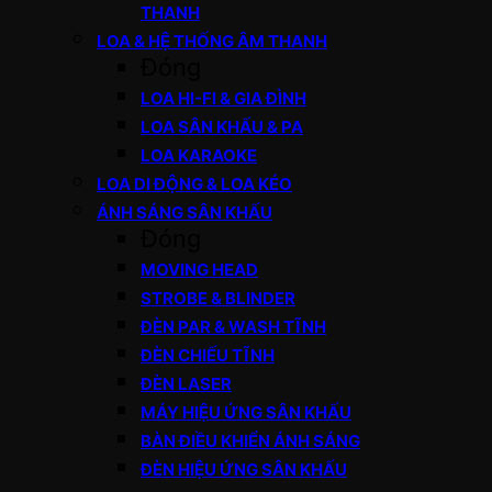
THANH
LOA & HỆ THỐNG ÂM THANH
Đóng
LOA HI-FI & GIA ĐÌNH
LOA SÂN KHẤU & PA
LOA KARAOKE
LOA DI ĐỘNG & LOA KÉO
ÁNH SÁNG SÂN KHẤU
Đóng
MOVING HEAD
STROBE & BLINDER
ĐÈN PAR & WASH TĨNH
ĐÈN CHIẾU TĨNH
ĐÈN LASER
MÁY HIỆU ỨNG SÂN KHẤU
BÀN ĐIỀU KHIỂN ÁNH SÁNG
ĐÈN HIỆU ỨNG SÂN KHẤU