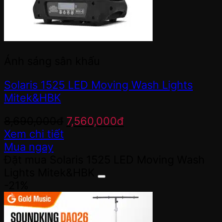
Ánh sáng sân khấu
Solaris 1525 LED Moving Wash Lights
Mitek&HBK
Giá
Giá
8,690,000
đ
7,560,000
đ
gốc
hiện
Xem chi tiết
là:
tại
Mua ngay
8,690,000đ.
là:
Đặt mua Solaris 1525 LED Moving Wash
7,560,000đ.
Lights Mitek&HBK
-21%