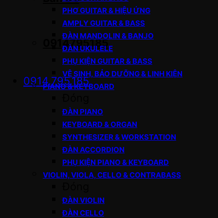
PHƠ GUITAR & HIỆU ỨNG
AMPLY GUITAR & BASS
ĐÀN MANDOLIN & BANJO
0914795185
ĐÀN UKULELE
PHỤ KIỆN GUITAR & BASS
VỆ SINH, BẢO DƯỠNG & LINH KIỆN
0914.795.185
PIANO & KEYBOARD
Đóng
ĐÀN PIANO
KEYBOARD & ORGAN
SYNTHESIZER & WORKSTATION
ĐÀN ACCORDION
PHỤ KIỆN PIANO & KEYBOARD
VIOLIN, VIOLA, CELLO & CONTRABASS
Đóng
ĐÀN VIOLIN
ĐÀN CELLO