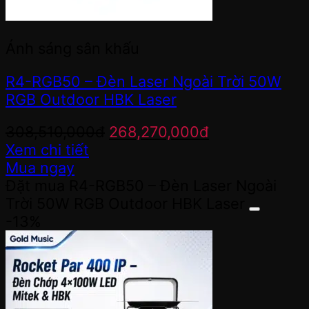
Ánh sáng sân khấu
R4-RGB50 – Đèn Laser Ngoài Trời 50W
RGB Outdoor HBK Laser
Giá
Giá
308,510,000
đ
268,270,000
đ
gốc
hiện
Xem chi tiết
là:
tại
Mua ngay
308,510,000đ.
là:
Đặt mua R4-RGB50 – Đèn Laser Ngoài
268,270,000đ
Trời 50W RGB Outdoor HBK Laser
-13%