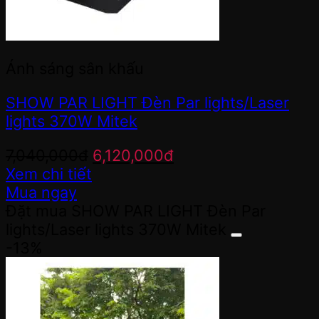
Ánh sáng sân khấu
SHOW PAR LIGHT Đèn Par lights/Laser
lights 370W Mitek
Giá
Giá
7,040,000
đ
6,120,000
đ
gốc
hiện
Xem chi tiết
là:
tại
Mua ngay
7,040,000đ.
là:
Đặt mua SHOW PAR LIGHT Đèn Par
6,120,000đ.
lights/Laser lights 370W Mitek
-13%