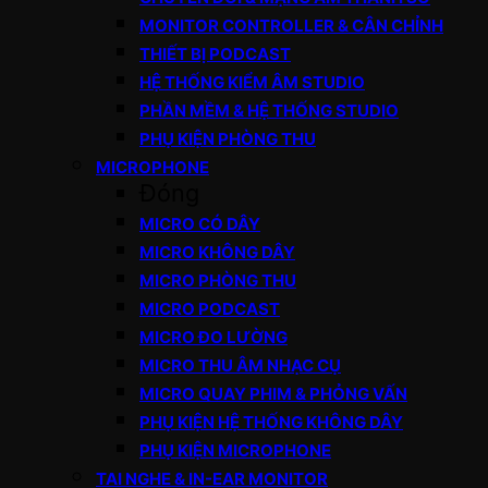
MONITOR CONTROLLER & CÂN CHỈNH
THIẾT BỊ PODCAST
HỆ THỐNG KIỂM ÂM STUDIO
PHẦN MỀM & HỆ THỐNG STUDIO
PHỤ KIỆN PHÒNG THU
MICROPHONE
Đóng
MICRO CÓ DÂY
MICRO KHÔNG DÂY
MICRO PHÒNG THU
MICRO PODCAST
MICRO ĐO LƯỜNG
MICRO THU ÂM NHẠC CỤ
MICRO QUAY PHIM & PHỎNG VẤN
PHỤ KIỆN HỆ THỐNG KHÔNG DÂY
PHỤ KIỆN MICROPHONE
TAI NGHE & IN-EAR MONITOR