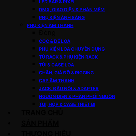
LED BAR & PIXEL
DMX, GIAO DIỆN & PHẦN MỀM
PHỤ KIỆN ÁNH SÁNG
PHỤ KIỆN ÂM THANH
Đóng
CỌC & ĐẾ LOA
PHỤ KIỆN LOA CHUYÊN DỤNG
TỦ RACK & PHỤ KIỆN RACK
TÚI & CASE LOA
CHÂN, GIÁ ĐỠ & RIGGING
CÁP ÂM THANH
JACK, ĐẦU NỐI & ADAPTER
NGUỒN ĐIỆN & PHÂN PHỐI NGUỒN
TÚI, HỘP & CASE THIẾT BỊ
TRANG CHỦ
SẢN PHẨM
THƯƠNG HIỆU