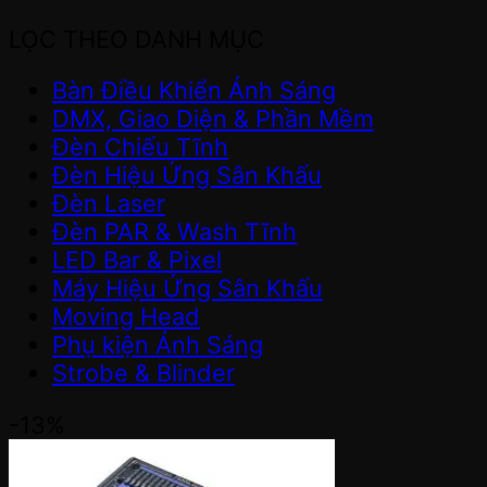
LỌC THEO DANH MỤC
Bàn Điều Khiển Ánh Sáng
DMX, Giao Diện & Phần Mềm
Đèn Chiếu Tĩnh
Đèn Hiệu Ứng Sân Khấu
Đèn Laser
Đèn PAR & Wash Tĩnh
LED Bar & Pixel
Máy Hiệu Ứng Sân Khấu
Moving Head
Phụ kiện Ánh Sáng
Strobe & Blinder
-13%