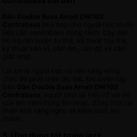
contrabass bài bản
Đàn Double Bass Amati DW102
Contrabass
phù hợp cho người học muốn
tiếp cận contrabass đúng cách. Cây đàn
hỗ trợ rèn luyện tư thế, kỹ thuật tay trái,
kỹ thuật kéo vĩ, cảm âm, cao độ và cảm
giác nhịp.
Lợi ích là người học có nền tảng vững
chắc để phát triển lâu dài. Khi luyện tập
trên
Đàn Double Bass Amati DW102
Contrabass
, người chơi sẽ hiểu rõ vai trò
của âm trầm trong âm nhạc, đồng thời cải
thiện khả năng nghe và kiểm soát âm
thanh.
5. Ứng dụng tốt trong jazz,