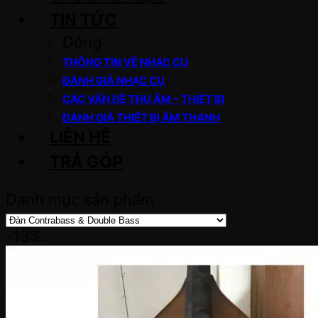
TIN TỨC
Đóng
THÔNG TIN VỀ NHẠC CỤ
ĐÁNH GIÁ NHẠC CỤ
CÁC VẤN ĐỀ THU ÂM – THIẾT BỊ
ĐÁNH GIÁ THIẾT BỊ ÂM THANH
LIÊN HỆ
TRẢ GÓP
Danh mục sản phẩm
-13%