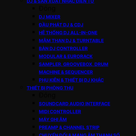
DJ & SẢN XUẤT NHẠC ĐIỆN TỬ
Đóng
DJ MIXER
ĐẦU PHÁT DJ & CDJ
HỆ THỐNG DJ ALL-IN-ONE
MÂM THAN DJ & TURNTABLE
BÀN DJ CONTROLLER
MODULAR & EURORACK
SAMPLER, GROOVEBOX, DRUM
MACHINE & SEQUENCER
PHỤ KIỆN & THIẾT BỊ DJ KHÁC
THIẾT BỊ PHÒNG THU
Đóng
SOUNDCARD AUDIO INTERFACE
MIDI CONTROLLER
MÁY GHI ÂM
PREAMP & CHANNEL STRIP
CHUYỂN ĐỔI & MẠNG ÂM THANH SỐ