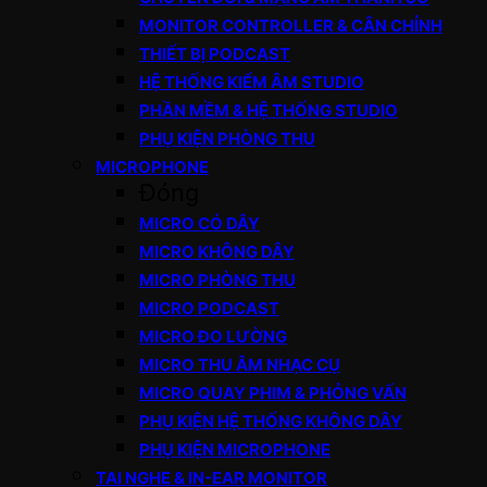
MONITOR CONTROLLER & CÂN CHỈNH
THIẾT BỊ PODCAST
HỆ THỐNG KIỂM ÂM STUDIO
PHẦN MỀM & HỆ THỐNG STUDIO
PHỤ KIỆN PHÒNG THU
MICROPHONE
Đóng
MICRO CÓ DÂY
MICRO KHÔNG DÂY
MICRO PHÒNG THU
MICRO PODCAST
MICRO ĐO LƯỜNG
MICRO THU ÂM NHẠC CỤ
MICRO QUAY PHIM & PHỎNG VẤN
PHỤ KIỆN HỆ THỐNG KHÔNG DÂY
PHỤ KIỆN MICROPHONE
TAI NGHE & IN-EAR MONITOR