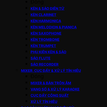
Đóng
KÈN & SÁO ĐIỆN TỬ
KÈN CLARINET
KÈN HARMONICA
KÈN MELODION & PIANICA
KÈN SAXOPHONE
KÈN TROMBONE
KÈN TRUMPET
PHỤ KIỆN KÈN & SÁO
SÁO FLUTE
SÁO RECORDER
MIXER, CỤC ĐẨY & XỬ LÝ TÍN HIỆU
Đóng
MIXER & BÀN TRỘN ÂM
VANG SỐ & XỬ LÝ KARAOKE
CỤC ĐẨY CÔNG SUẤT
XỬ LÝ TÍN HIỆU