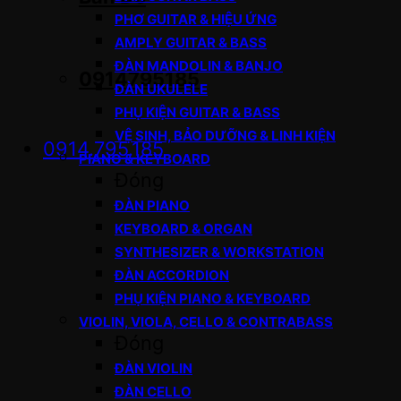
PHƠ GUITAR & HIỆU ỨNG
AMPLY GUITAR & BASS
ĐÀN MANDOLIN & BANJO
0914795185
ĐÀN UKULELE
PHỤ KIỆN GUITAR & BASS
VỆ SINH, BẢO DƯỠNG & LINH KIỆN
0914.795.185
PIANO & KEYBOARD
Đóng
ĐÀN PIANO
KEYBOARD & ORGAN
SYNTHESIZER & WORKSTATION
ĐÀN ACCORDION
PHỤ KIỆN PIANO & KEYBOARD
VIOLIN, VIOLA, CELLO & CONTRABASS
Đóng
ĐÀN VIOLIN
ĐÀN CELLO