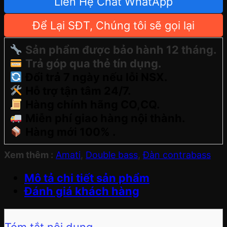
Liên Hệ Chat WhatApp
Để Lại SĐT, Chúng tôi sẽ gọi lại
Sản phẩm được bảo hành 12 tháng.
Trả góp qua thẻ tín dụng.
Đổi trả 7 ngày nếu lỗi NSX.
Hỗ trợ tận tâm 24/7.
Hàng chính hãng CO,CQ.
Miễn phí giao hàng nội thành.
Hàng mới 100% .
Xem thêm :
Amati
,
Double bass
,
Đàn contrabass
Mô tả chi tiết sản phẩm
Đánh giá khách hàng
Tóm tắt nội dung