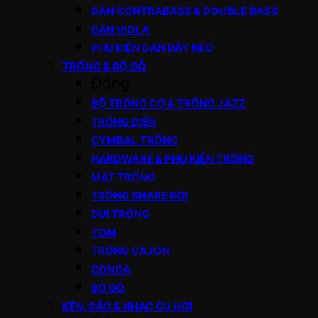
ĐÀN CONTRABASS & DOUBLE BASS
ĐÀN VIOLA
PHỤ KIỆN ĐÀN DÂY KÉO
TRỐNG & BỘ GÕ
Đóng
BỘ TRỐNG CƠ & TRỐNG JAZZ
TRỐNG ĐIỆN
CYMBAL TRỐNG
HARDWARE & PHỤ KIỆN TRỐNG
MẶT TRỐNG
TRỐNG SNARE RỜI
DÙI TRỐNG
TOM
TRỐNG CAJON
CONGA
BỘ GÕ
KÈN, SÁO & NHẠC CỤ HƠI