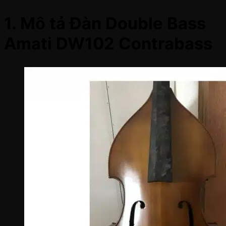
1. Mô tả Đàn Double Bass
Amati DW102 Contrabass