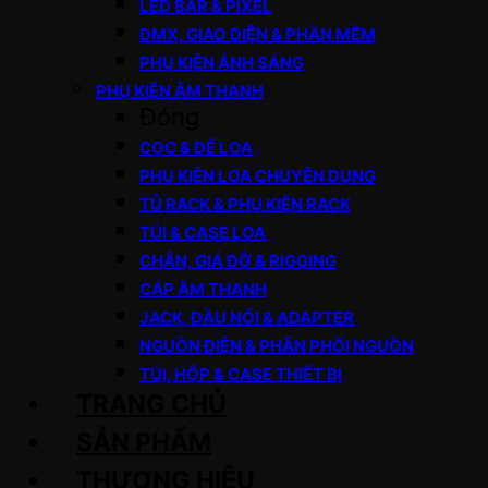
LED BAR & PIXEL
DMX, GIAO DIỆN & PHẦN MỀM
PHỤ KIỆN ÁNH SÁNG
PHỤ KIỆN ÂM THANH
Đóng
CỌC & ĐẾ LOA
PHỤ KIỆN LOA CHUYÊN DỤNG
TỦ RACK & PHỤ KIỆN RACK
TÚI & CASE LOA
CHÂN, GIÁ ĐỠ & RIGGING
CÁP ÂM THANH
JACK, ĐẦU NỐI & ADAPTER
NGUỒN ĐIỆN & PHÂN PHỐI NGUỒN
TÚI, HỘP & CASE THIẾT BỊ
TRANG CHỦ
SẢN PHẨM
THƯƠNG HIỆU