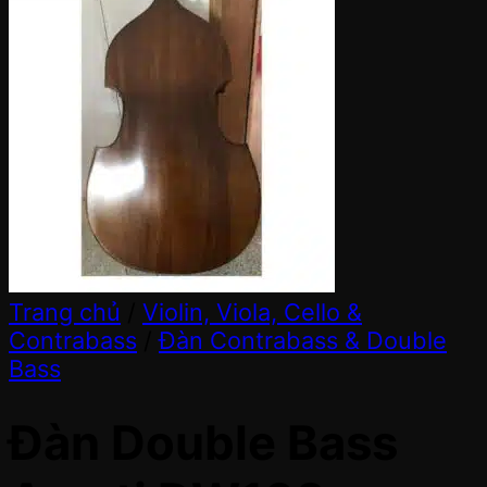
Trang chủ
/
Violin, Viola, Cello &
Contrabass
/
Đàn Contrabass & Double
Bass
Đàn Double Bass