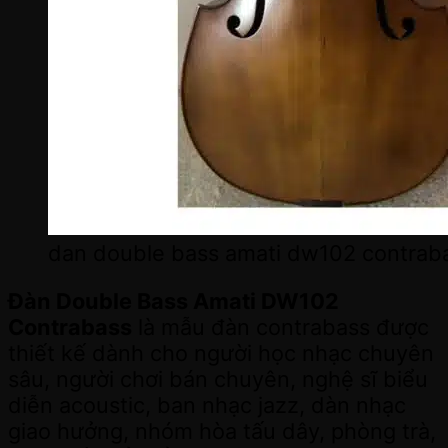
dan double bass amati dw102 contraba
Đàn Double Bass Amati DW102
Contrabass
là mẫu đàn contrabass được
thiết kế dành cho người học nhạc chuyên
sâu, người chơi bán chuyên, nghệ sĩ biểu
diễn acoustic, ban nhạc jazz, dàn nhạc
giao hưởng, nhóm hòa tấu dây, phòng trà,