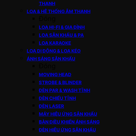
THANH
LOA & HỆ THỐNG ÂM THANH
Đóng
LOA HI-FI & GIA ĐÌNH
LOA SÂN KHẤU & PA
LOA KARAOKE
LOA DI ĐỘNG & LOA KÉO
ÁNH SÁNG SÂN KHẤU
Đóng
MOVING HEAD
STROBE & BLINDER
ĐÈN PAR & WASH TĨNH
ĐÈN CHIẾU TĨNH
ĐÈN LASER
MÁY HIỆU ỨNG SÂN KHẤU
BÀN ĐIỀU KHIỂN ÁNH SÁNG
ĐÈN HIỆU ỨNG SÂN KHẤU