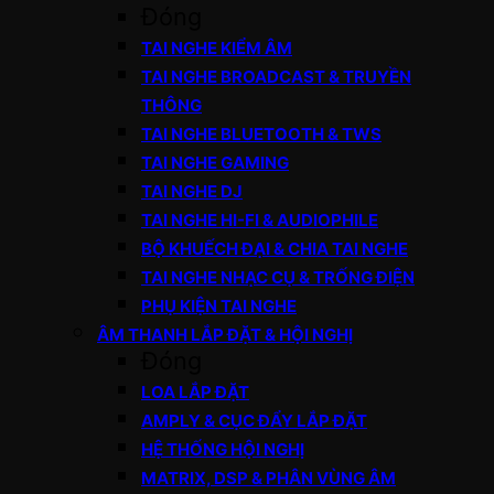
Đóng
TAI NGHE KIỂM ÂM
TAI NGHE BROADCAST & TRUYỀN
THÔNG
TAI NGHE BLUETOOTH & TWS
TAI NGHE GAMING
TAI NGHE DJ
TAI NGHE HI-FI & AUDIOPHILE
BỘ KHUẾCH ĐẠI & CHIA TAI NGHE
TAI NGHE NHẠC CỤ & TRỐNG ĐIỆN
PHỤ KIỆN TAI NGHE
ÂM THANH LẮP ĐẶT & HỘI NGHỊ
Đóng
LOA LẮP ĐẶT
AMPLY & CỤC ĐẨY LẮP ĐẶT
HỆ THỐNG HỘI NGHỊ
MATRIX, DSP & PHÂN VÙNG ÂM