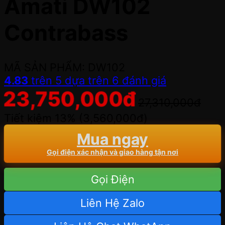
Amati DW102
Contrabass
MÃ SẢN PHẨM: DW102
4.83
trên 5 dựa trên
6
đánh giá
23,750,000
đ
27,310,000
đ
Tiết kiệm 13% (
3,560,000
đ
)
Mua ngay
Gọi điện xác nhận và giao hàng tận nơi
Gọi Điện
Liên Hệ Zalo