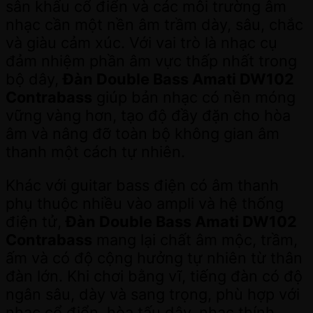
sân khấu cổ điển và các môi trường âm
nhạc cần một nền âm trầm dày, sâu, chắc
và giàu cảm xúc. Với vai trò là nhạc cụ
đảm nhiệm phần âm vực thấp nhất trong
bộ dây,
Đàn Double Bass Amati DW102
Contrabass
giúp bản nhạc có nền móng
vững vàng hơn, tạo độ đầy đặn cho hòa
âm và nâng đỡ toàn bộ không gian âm
thanh một cách tự nhiên.
Khác với guitar bass điện có âm thanh
phụ thuộc nhiều vào ampli và hệ thống
điện tử,
Đàn Double Bass Amati DW102
Contrabass
mang lại chất âm mộc, trầm,
ấm và có độ cộng hưởng tự nhiên từ thân
đàn lớn. Khi chơi bằng vĩ, tiếng đàn có độ
ngân sâu, dày và sang trọng, phù hợp với
nhạc cổ điển, hòa tấu dây, nhạc thính