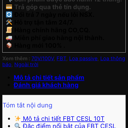
Trả góp qua thẻ tín dụng.
Đổi trả 7 ngày nếu lỗi NSX.
Hỗ trợ tận tâm 24/7.
Hàng chính hãng CO,CQ.
Miễn phí giao hàng nội thành.
Hàng mới 100% .
Xem thêm :
70V/100V
,
FBT
,
Loa passive
,
Loa thông
báo
,
Ngoài trời
Mô tả chi tiết sản phẩm
Đánh giá khách hàng
Tóm tắt nội dung
Mô tả chi tiết FBT CESL 10T
Đặc điểm nổi bật của FBT CESL