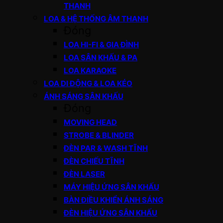
THANH
LOA & HỆ THỐNG ÂM THANH
Đóng
LOA HI-FI & GIA ĐÌNH
LOA SÂN KHẤU & PA
LOA KARAOKE
LOA DI ĐỘNG & LOA KÉO
ÁNH SÁNG SÂN KHẤU
Đóng
MOVING HEAD
STROBE & BLINDER
ĐÈN PAR & WASH TĨNH
ĐÈN CHIẾU TĨNH
ĐÈN LASER
MÁY HIỆU ỨNG SÂN KHẤU
BÀN ĐIỀU KHIỂN ÁNH SÁNG
ĐÈN HIỆU ỨNG SÂN KHẤU