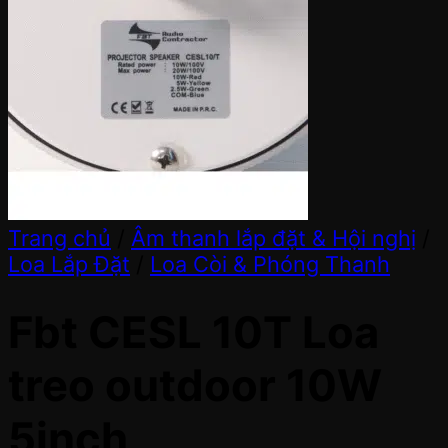
Trang chủ
/
Âm thanh lắp đặt & Hội nghị
/
Loa Lắp Đặt
/
Loa Còi & Phóng Thanh
Fbt CESL 10T Loa
treo outdoor 10W
5inch