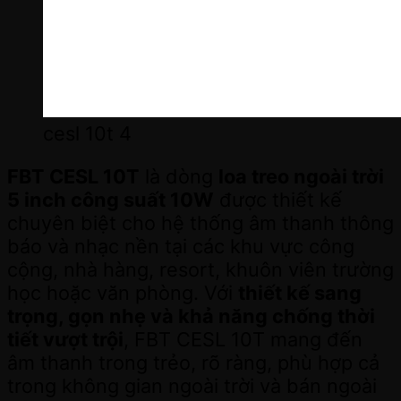
cesl 10t 4
FBT CESL 10T
là dòng
loa treo ngoài trời
5 inch công suất 10W
được thiết kế
chuyên biệt cho hệ thống âm thanh thông
báo và nhạc nền tại các khu vực công
cộng, nhà hàng, resort, khuôn viên trường
học hoặc văn phòng. Với
thiết kế sang
trọng, gọn nhẹ và khả năng chống thời
tiết vượt trội
, FBT CESL 10T mang đến
âm thanh trong trẻo, rõ ràng, phù hợp cả
trong không gian ngoài trời và bán ngoài