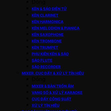
Đóng
KÈN & SÁO ĐIỆN TỬ
KÈN CLARINET
KÈN HARMONICA
KÈN MELODION & PIANICA
KÈN SAXOPHONE
KÈN TROMBONE
KÈN TRUMPET
PHỤ KIỆN KÈN & SÁO
SÁO FLUTE
SÁO RECORDER
MIXER, CỤC ĐẨY & XỬ LÝ TÍN HIỆU
Đóng
MIXER & BÀN TRỘN ÂM
VANG SỐ & XỬ LÝ KARAOKE
CỤC ĐẨY CÔNG SUẤT
XỬ LÝ TÍN HIỆU