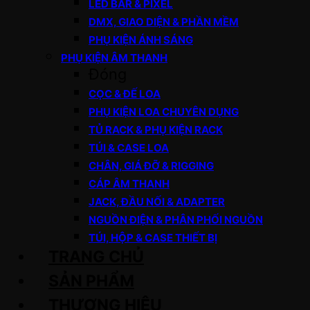
LED BAR & PIXEL
DMX, GIAO DIỆN & PHẦN MỀM
PHỤ KIỆN ÁNH SÁNG
PHỤ KIỆN ÂM THANH
Đóng
CỌC & ĐẾ LOA
PHỤ KIỆN LOA CHUYÊN DỤNG
TỦ RACK & PHỤ KIỆN RACK
TÚI & CASE LOA
CHÂN, GIÁ ĐỠ & RIGGING
CÁP ÂM THANH
JACK, ĐẦU NỐI & ADAPTER
NGUỒN ĐIỆN & PHÂN PHỐI NGUỒN
TÚI, HỘP & CASE THIẾT BỊ
TRANG CHỦ
SẢN PHẨM
THƯƠNG HIỆU