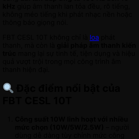
kHz
giúp âm thanh lan tỏa đều, rõ tiếng,
không méo tiếng khi phát nhạc nền hoặc
thông báo giọng nói.
FBT CESL 10T không chỉ là
loa
phát
thanh, mà còn là
giải pháp âm thanh kiến
trúc
mang lại sự tinh tế, tiện dụng và hiệu
quả vượt trội trong mọi công trình âm
thanh hiện đại.
Đặc điểm nổi bật của
FBT CESL 10T
Công suất 10W linh hoạt với nhiều
mức chọn (10W/5W/2.5W)
– người
dùng dễ dàng tùy chỉnh mức công