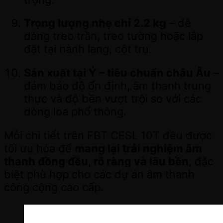
Trọng lượng nhẹ chỉ 2.2 kg
– dễ
dàng treo trần, treo tường hoặc lắp
đặt tại hành lang, cột trụ.
Sản xuất tại Ý – tiêu chuẩn châu Âu
–
đảm bảo độ ổn định, âm thanh trung
thực và độ bền vượt trội so với các
dòng loa phổ thông.
Mỗi chi tiết trên FBT CESL 10T đều được
tối ưu hóa để
mang lại trải nghiệm âm
thanh đồng đều, rõ ràng và lâu bền
, đặc
biệt phù hợp cho các dự án âm thanh
công cộng cao cấp.