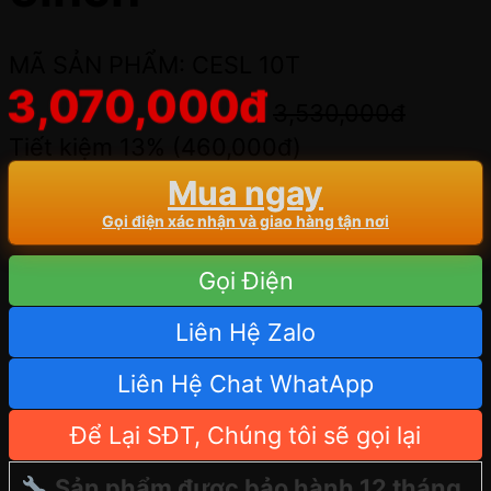
MÃ SẢN PHẨM: CESL 10T
3,070,000
đ
3,530,000
đ
Tiết kiệm 13% (
460,000
đ
)
Mua ngay
Gọi điện xác nhận và giao hàng tận nơi
Gọi Điện
Liên Hệ Zalo
Liên Hệ Chat WhatApp
Để Lại SĐT, Chúng tôi sẽ gọi lại
Sản phẩm được bảo hành 12 tháng.