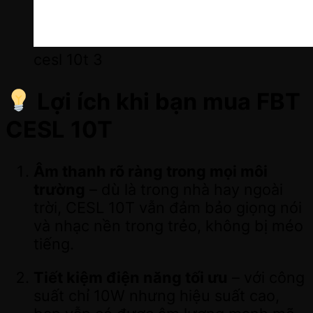
cesl 10t 3
Lợi ích khi bạn mua FBT
CESL 10T
Âm thanh rõ ràng trong mọi môi
trường
– dù là trong nhà hay ngoài
trời, CESL 10T vẫn đảm bảo giọng nói
và nhạc nền trong trẻo, không bị méo
tiếng.
Tiết kiệm điện năng tối ưu
– với công
suất chỉ 10W nhưng hiệu suất cao,