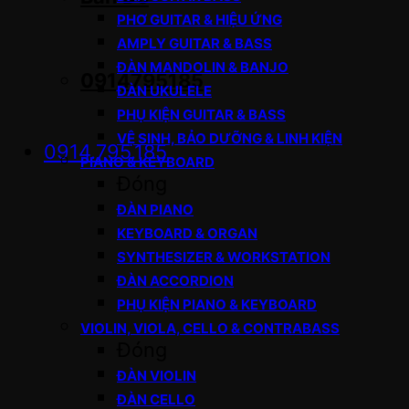
PHƠ GUITAR & HIỆU ỨNG
AMPLY GUITAR & BASS
ĐÀN MANDOLIN & BANJO
0914795185
ĐÀN UKULELE
PHỤ KIỆN GUITAR & BASS
VỆ SINH, BẢO DƯỠNG & LINH KIỆN
0914.795.185
PIANO & KEYBOARD
Đóng
ĐÀN PIANO
KEYBOARD & ORGAN
SYNTHESIZER & WORKSTATION
ĐÀN ACCORDION
PHỤ KIỆN PIANO & KEYBOARD
VIOLIN, VIOLA, CELLO & CONTRABASS
Đóng
ĐÀN VIOLIN
ĐÀN CELLO