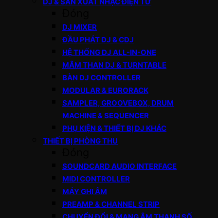
DJ & SẢN XUẤT NHẠC ĐIỆN TỬ
Đóng
DJ MIXER
ĐẦU PHÁT DJ & CDJ
HỆ THỐNG DJ ALL-IN-ONE
MÂM THAN DJ & TURNTABLE
BÀN DJ CONTROLLER
MODULAR & EURORACK
SAMPLER, GROOVEBOX, DRUM
MACHINE & SEQUENCER
PHỤ KIỆN & THIẾT BỊ DJ KHÁC
THIẾT BỊ PHÒNG THU
Đóng
SOUNDCARD AUDIO INTERFACE
MIDI CONTROLLER
MÁY GHI ÂM
PREAMP & CHANNEL STRIP
CHUYỂN ĐỔI & MẠNG ÂM THANH SỐ