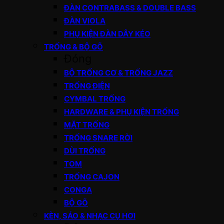
ĐÀN CONTRABASS & DOUBLE BASS
ĐÀN VIOLA
PHỤ KIỆN ĐÀN DÂY KÉO
TRỐNG & BỘ GÕ
Đóng
BỘ TRỐNG CƠ & TRỐNG JAZZ
TRỐNG ĐIỆN
CYMBAL TRỐNG
HARDWARE & PHỤ KIỆN TRỐNG
MẶT TRỐNG
TRỐNG SNARE RỜI
DÙI TRỐNG
TOM
TRỐNG CAJON
CONGA
BỘ GÕ
KÈN, SÁO & NHẠC CỤ HƠI