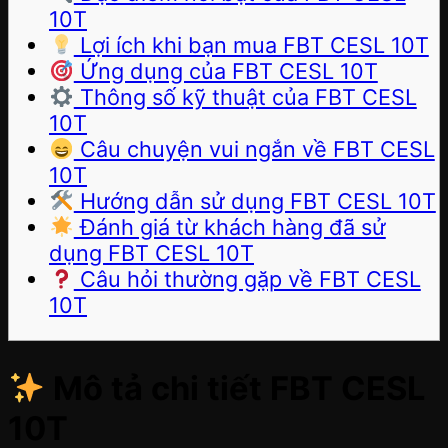
10T
Lợi ích khi bạn mua FBT CESL 10T
Ứng dụng của FBT CESL 10T
Thông số kỹ thuật của FBT CESL
10T
Câu chuyện vui ngắn về FBT CESL
10T
Hướng dẫn sử dụng FBT CESL 10T
Đánh giá từ khách hàng đã sử
dụng FBT CESL 10T
Câu hỏi thường gặp về FBT CESL
10T
Mô tả chi tiết FBT CESL
10T