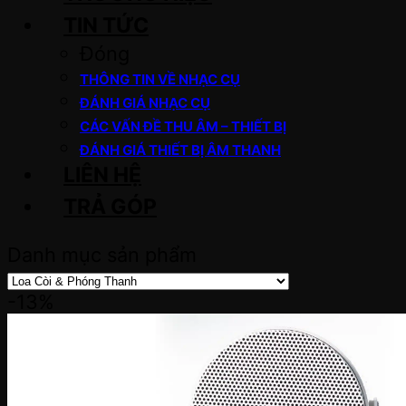
TIN TỨC
Đóng
THÔNG TIN VỀ NHẠC CỤ
ĐÁNH GIÁ NHẠC CỤ
CÁC VẤN ĐỀ THU ÂM – THIẾT BỊ
ĐÁNH GIÁ THIẾT BỊ ÂM THANH
LIÊN HỆ
TRẢ GÓP
Danh mục sản phẩm
-13%