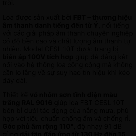
trời.
Loa được sản xuất bởi
FBT – thương hiệu
âm thanh danh tiếng đến từ Ý
, nổi tiếng
với các giải pháp âm thanh chuyên nghiệp
có độ bền cao và chất lượng âm thanh tự
nhiên. Model CESL 10T được trang bị
biến áp 100V tích hợp
giúp dễ dàng kết
nối vào hệ thống loa công cộng mà không
cần lo lắng về sự suy hao tín hiệu khi kéo
dây dài.
Thiết kế
vỏ nhôm sơn tĩnh điện màu
trắng RAL 9016
giúp loa FBT CESL 10T
bền bỉ dưới tác động của nắng mưa, phù
hợp với tiêu chuẩn chống ẩm và chống rỉ.
Góc phủ âm rộng 110°
, độ nhạy 91 dB
cùng
dải tần đáp ứng từ 130 Hz đến 15