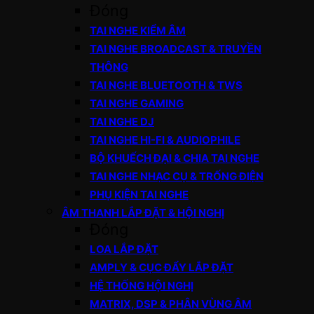
Đóng
TAI NGHE KIỂM ÂM
TAI NGHE BROADCAST & TRUYỀN
THÔNG
TAI NGHE BLUETOOTH & TWS
TAI NGHE GAMING
TAI NGHE DJ
TAI NGHE HI-FI & AUDIOPHILE
BỘ KHUẾCH ĐẠI & CHIA TAI NGHE
TAI NGHE NHẠC CỤ & TRỐNG ĐIỆN
PHỤ KIỆN TAI NGHE
ÂM THANH LẮP ĐẶT & HỘI NGHỊ
Đóng
LOA LẮP ĐẶT
AMPLY & CỤC ĐẨY LẮP ĐẶT
HỆ THỐNG HỘI NGHỊ
MATRIX, DSP & PHÂN VÙNG ÂM