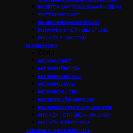
MONITOR CONTROLLER & CÂN CHỈNH
THIẾT BỊ PODCAST
HỆ THỐNG KIỂM ÂM STUDIO
PHẦN MỀM & HỆ THỐNG STUDIO
PHỤ KIỆN PHÒNG THU
MICROPHONE
Đóng
MICRO CÓ DÂY
MICRO KHÔNG DÂY
MICRO PHÒNG THU
MICRO PODCAST
MICRO ĐO LƯỜNG
MICRO THU ÂM NHẠC CỤ
MICRO QUAY PHIM & PHỎNG VẤN
PHỤ KIỆN HỆ THỐNG KHÔNG DÂY
PHỤ KIỆN MICROPHONE
TAI NGHE & IN-EAR MONITOR