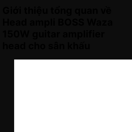
Giới thiệu tổng quan về
Head ampli BOSS Waza
150W guitar amplifier
head cho sân khấu