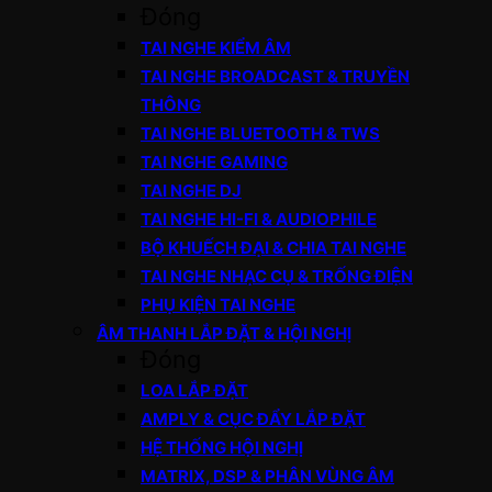
Đóng
TAI NGHE KIỂM ÂM
TAI NGHE BROADCAST & TRUYỀN
THÔNG
TAI NGHE BLUETOOTH & TWS
TAI NGHE GAMING
TAI NGHE DJ
TAI NGHE HI-FI & AUDIOPHILE
BỘ KHUẾCH ĐẠI & CHIA TAI NGHE
TAI NGHE NHẠC CỤ & TRỐNG ĐIỆN
PHỤ KIỆN TAI NGHE
ÂM THANH LẮP ĐẶT & HỘI NGHỊ
Đóng
LOA LẮP ĐẶT
AMPLY & CỤC ĐẨY LẮP ĐẶT
HỆ THỐNG HỘI NGHỊ
MATRIX, DSP & PHÂN VÙNG ÂM