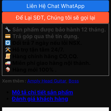
Liên Hệ Chat WhatApp
Để Lại SĐT, Chúng tôi sẽ gọi lại
Sản phẩm được bảo hành 12 tháng.
Trả góp qua thẻ tín dụng.
Đổi trả 7 ngày nếu lỗi NSX.
Hỗ trợ tận tâm 24/7.
Hàng chính hãng CO,CQ.
Miễn phí giao hàng nội thành.
Hàng mới 100% .
Xem thêm :
Amply Head Guitar
,
Boss
Mô tả chi tiết sản phẩm
Đánh giá khách hàng