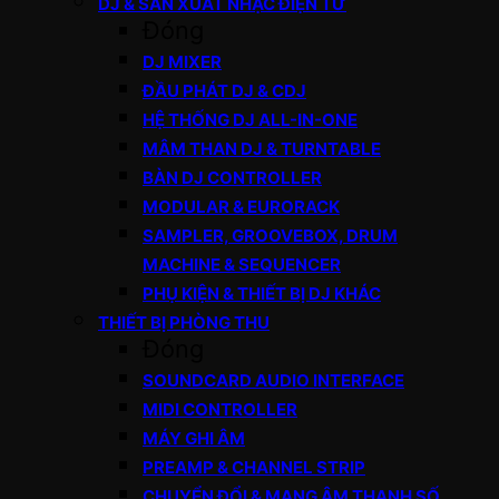
DJ & SẢN XUẤT NHẠC ĐIỆN TỬ
Đóng
DJ MIXER
ĐẦU PHÁT DJ & CDJ
HỆ THỐNG DJ ALL-IN-ONE
MÂM THAN DJ & TURNTABLE
BÀN DJ CONTROLLER
MODULAR & EURORACK
SAMPLER, GROOVEBOX, DRUM
MACHINE & SEQUENCER
PHỤ KIỆN & THIẾT BỊ DJ KHÁC
THIẾT BỊ PHÒNG THU
Đóng
SOUNDCARD AUDIO INTERFACE
MIDI CONTROLLER
MÁY GHI ÂM
PREAMP & CHANNEL STRIP
CHUYỂN ĐỔI & MẠNG ÂM THANH SỐ