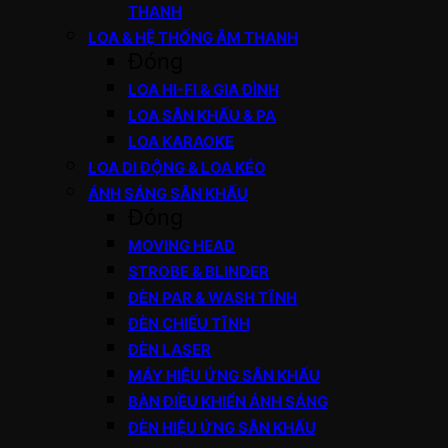
THANH
LOA & HỆ THỐNG ÂM THANH
Đóng
LOA HI-FI & GIA ĐÌNH
LOA SÂN KHẤU & PA
LOA KARAOKE
LOA DI ĐỘNG & LOA KÉO
ÁNH SÁNG SÂN KHẤU
Đóng
MOVING HEAD
STROBE & BLINDER
ĐÈN PAR & WASH TĨNH
ĐÈN CHIẾU TĨNH
ĐÈN LASER
MÁY HIỆU ỨNG SÂN KHẤU
BÀN ĐIỀU KHIỂN ÁNH SÁNG
ĐÈN HIỆU ỨNG SÂN KHẤU