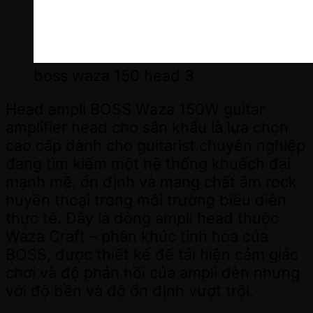
boss waza 150 head 3
Head ampli BOSS Waza 150W guitar
amplifier head cho sân khấu là lựa chọn
cao cấp dành cho guitarist chuyên nghiệp
đang tìm kiếm một hệ thống khuếch đại
mạnh mẽ, ổn định và mang chất âm rock
huyền thoại trong môi trường biểu diễn
thực tế. Đây là dòng ampli head thuộc
Waza Craft – phân khúc tinh hoa của
BOSS, được thiết kế để tái hiện cảm giác
chơi và độ phản hồi của ampli đèn nhưng
với độ bền và độ ổn định vượt trội.