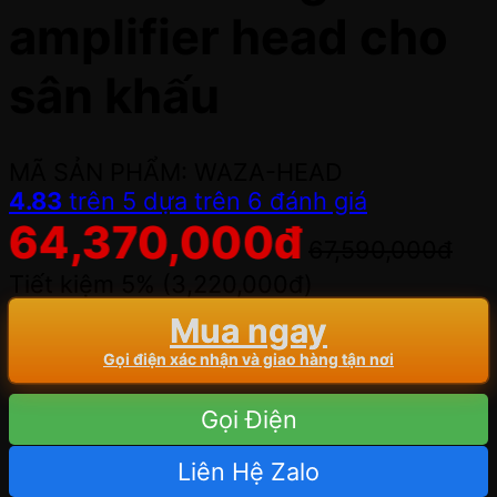
amplifier head cho
sân khấu
MÃ SẢN PHẨM: WAZA-HEAD
4.83
trên 5 dựa trên
6
đánh giá
64,370,000
đ
67,590,000
đ
Tiết kiệm 5% (
3,220,000
đ
)
Mua ngay
Gọi điện xác nhận và giao hàng tận nơi
Gọi Điện
Liên Hệ Zalo