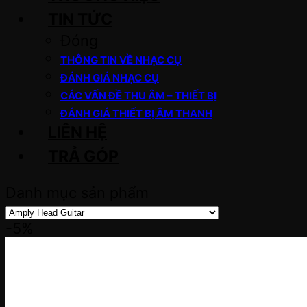
TIN TỨC
Đóng
THÔNG TIN VỀ NHẠC CỤ
ĐÁNH GIÁ NHẠC CỤ
CÁC VẤN ĐỀ THU ÂM – THIẾT BỊ
ĐÁNH GIÁ THIẾT BỊ ÂM THANH
LIÊN HỆ
TRẢ GÓP
Danh mục sản phẩm
-5%