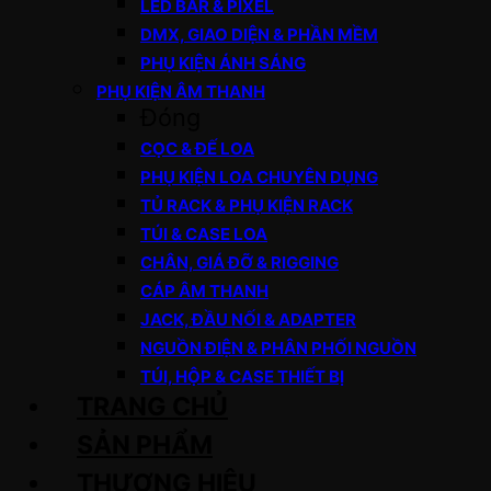
LED BAR & PIXEL
DMX, GIAO DIỆN & PHẦN MỀM
PHỤ KIỆN ÁNH SÁNG
PHỤ KIỆN ÂM THANH
Đóng
CỌC & ĐẾ LOA
PHỤ KIỆN LOA CHUYÊN DỤNG
TỦ RACK & PHỤ KIỆN RACK
TÚI & CASE LOA
CHÂN, GIÁ ĐỠ & RIGGING
CÁP ÂM THANH
JACK, ĐẦU NỐI & ADAPTER
NGUỒN ĐIỆN & PHÂN PHỐI NGUỒN
TÚI, HỘP & CASE THIẾT BỊ
TRANG CHỦ
SẢN PHẨM
THƯƠNG HIỆU