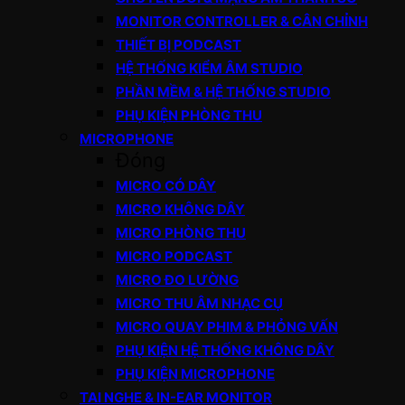
MONITOR CONTROLLER & CÂN CHỈNH
THIẾT BỊ PODCAST
HỆ THỐNG KIỂM ÂM STUDIO
PHẦN MỀM & HỆ THỐNG STUDIO
PHỤ KIỆN PHÒNG THU
MICROPHONE
Đóng
MICRO CÓ DÂY
MICRO KHÔNG DÂY
MICRO PHÒNG THU
MICRO PODCAST
MICRO ĐO LƯỜNG
MICRO THU ÂM NHẠC CỤ
MICRO QUAY PHIM & PHỎNG VẤN
PHỤ KIỆN HỆ THỐNG KHÔNG DÂY
PHỤ KIỆN MICROPHONE
TAI NGHE & IN-EAR MONITOR