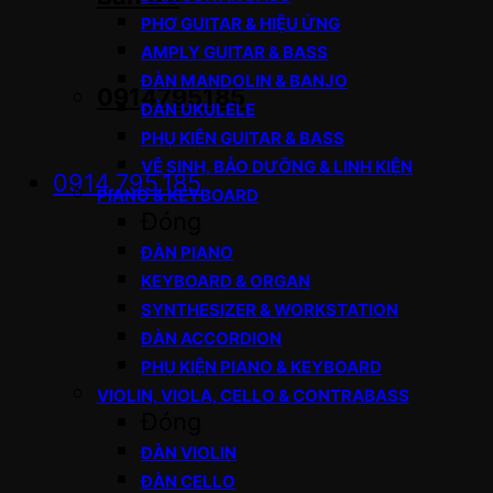
PHƠ GUITAR & HIỆU ỨNG
AMPLY GUITAR & BASS
ĐÀN MANDOLIN & BANJO
0914795185
ĐÀN UKULELE
PHỤ KIỆN GUITAR & BASS
VỆ SINH, BẢO DƯỠNG & LINH KIỆN
0914.795.185
PIANO & KEYBOARD
Đóng
ĐÀN PIANO
KEYBOARD & ORGAN
SYNTHESIZER & WORKSTATION
ĐÀN ACCORDION
PHỤ KIỆN PIANO & KEYBOARD
VIOLIN, VIOLA, CELLO & CONTRABASS
Đóng
ĐÀN VIOLIN
ĐÀN CELLO