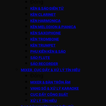
Đóng
KÈN & SÁO ĐIỆN TỬ
KÈN CLARINET
KÈN HARMONICA
KÈN MELODION & PIANICA
KÈN SAXOPHONE
KÈN TROMBONE
KÈN TRUMPET
PHỤ KIỆN KÈN & SÁO
SÁO FLUTE
SÁO RECORDER
MIXER, CỤC ĐẨY & XỬ LÝ TÍN HIỆU
Đóng
MIXER & BÀN TRỘN ÂM
VANG SỐ & XỬ LÝ KARAOKE
CỤC ĐẨY CÔNG SUẤT
XỬ LÝ TÍN HIỆU