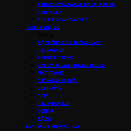
ĐÀN CONTRABASS & DOUBLE BASS
ĐÀN VIOLA
PHỤ KIỆN ĐÀN DÂY KÉO
TRỐNG & BỘ GÕ
Đóng
BỘ TRỐNG CƠ & TRỐNG JAZZ
TRỐNG ĐIỆN
CYMBAL TRỐNG
HARDWARE & PHỤ KIỆN TRỐNG
MẶT TRỐNG
TRỐNG SNARE RỜI
DÙI TRỐNG
TOM
TRỐNG CAJON
CONGA
BỘ GÕ
KÈN, SÁO & NHẠC CỤ HƠI