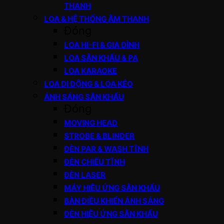
THANH
LOA & HỆ THỐNG ÂM THANH
Đóng
LOA HI-FI & GIA ĐÌNH
LOA SÂN KHẤU & PA
LOA KARAOKE
LOA DI ĐỘNG & LOA KÉO
ÁNH SÁNG SÂN KHẤU
Đóng
MOVING HEAD
STROBE & BLINDER
ĐÈN PAR & WASH TĨNH
ĐÈN CHIẾU TĨNH
ĐÈN LASER
MÁY HIỆU ỨNG SÂN KHẤU
BÀN ĐIỀU KHIỂN ÁNH SÁNG
ĐÈN HIỆU ỨNG SÂN KHẤU