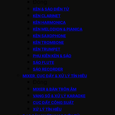
Đóng
KÈN & SÁO ĐIỆN TỬ
KÈN CLARINET
KÈN HARMONICA
KÈN MELODION & PIANICA
KÈN SAXOPHONE
KÈN TROMBONE
KÈN TRUMPET
PHỤ KIỆN KÈN & SÁO
SÁO FLUTE
SÁO RECORDER
MIXER, CỤC ĐẨY & XỬ LÝ TÍN HIỆU
Đóng
MIXER & BÀN TRỘN ÂM
VANG SỐ & XỬ LÝ KARAOKE
CỤC ĐẨY CÔNG SUẤT
XỬ LÝ TÍN HIỆU