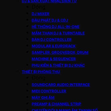
DJ & SẢN XUẤT NHẠC ĐIỆN TỬ
Đóng
DJ MIXER
ĐẦU PHÁT DJ & CDJ
HỆ THỐNG DJ ALL-IN-ONE
MÂM THAN DJ & TURNTABLE
BÀN DJ CONTROLLER
MODULAR & EURORACK
SAMPLER, GROOVEBOX, DRUM
MACHINE & SEQUENCER
PHỤ KIỆN & THIẾT BỊ DJ KHÁC
THIẾT BỊ PHÒNG THU
Đóng
SOUNDCARD AUDIO INTERFACE
MIDI CONTROLLER
MÁY GHI ÂM
PREAMP & CHANNEL STRIP
CHUYỂN ĐỔI & MẠNG ÂM THANH SỐ