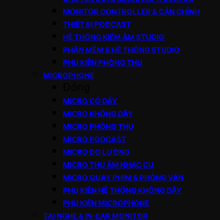
MONITOR CONTROLLER & CÂN CHỈNH
THIẾT BỊ PODCAST
HỆ THỐNG KIỂM ÂM STUDIO
PHẦN MỀM & HỆ THỐNG STUDIO
PHỤ KIỆN PHÒNG THU
MICROPHONE
Đóng
MICRO CÓ DÂY
MICRO KHÔNG DÂY
MICRO PHÒNG THU
MICRO PODCAST
MICRO ĐO LƯỜNG
MICRO THU ÂM NHẠC CỤ
MICRO QUAY PHIM & PHỎNG VẤN
PHỤ KIỆN HỆ THỐNG KHÔNG DÂY
PHỤ KIỆN MICROPHONE
TAI NGHE & IN-EAR MONITOR