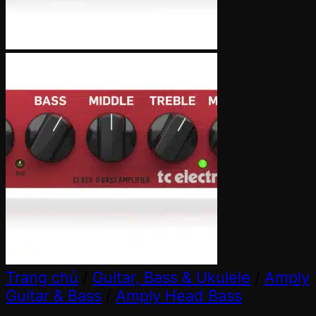
Trang chủ
/
Guitar, Bass & Ukulele
/
Amply
Guitar & Bass
/
Amply Head Bass