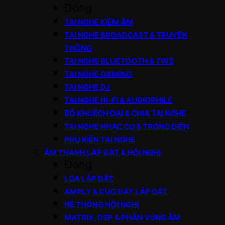
Đóng
TAI NGHE KIỂM ÂM
TAI NGHE BROADCAST & TRUYỀN
THÔNG
TAI NGHE BLUETOOTH & TWS
TAI NGHE GAMING
TAI NGHE DJ
TAI NGHE HI-FI & AUDIOPHILE
BỘ KHUẾCH ĐẠI & CHIA TAI NGHE
TAI NGHE NHẠC CỤ & TRỐNG ĐIỆN
PHỤ KIỆN TAI NGHE
ÂM THANH LẮP ĐẶT & HỘI NGHỊ
Đóng
LOA LẮP ĐẶT
AMPLY & CỤC ĐẨY LẮP ĐẶT
HỆ THỐNG HỘI NGHỊ
MATRIX, DSP & PHÂN VÙNG ÂM