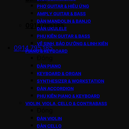
PHƠ GUITAR & HIỆU ỨNG
AMPLY GUITAR & BASS
ĐÀN MANDOLIN & BANJO
0914795185
ĐÀN UKULELE
PHỤ KIỆN GUITAR & BASS
VỆ SINH, BẢO DƯỠNG & LINH KIỆN
0914.795.185
PIANO & KEYBOARD
Đóng
ĐÀN PIANO
KEYBOARD & ORGAN
SYNTHESIZER & WORKSTATION
ĐÀN ACCORDION
PHỤ KIỆN PIANO & KEYBOARD
VIOLIN, VIOLA, CELLO & CONTRABASS
Đóng
ĐÀN VIOLIN
ĐÀN CELLO