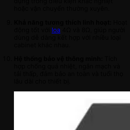
dụng trong điều kiện khắc nghiệt
hoặc vận chuyển thường xuyên.
Khả năng tương thích linh hoạt:
Hoạt
động tốt với
loa
4Ω và 8Ω, giúp người
dùng dễ dàng kết hợp với nhiều loại
cabinet khác nhau.
Hệ thống bảo vệ thông minh:
Tích
hợp chống quá nhiệt, ngắn mạch và
tải thấp, đảm bảo an toàn và tuổi thọ
lâu dài cho thiết bị.