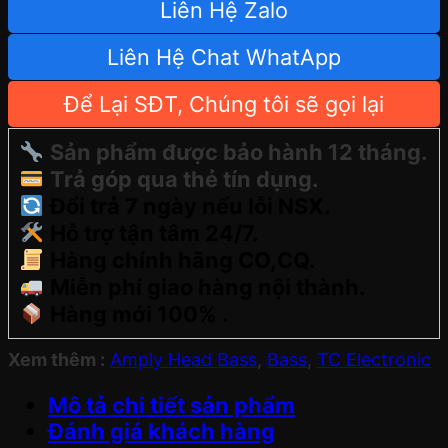
Liên Hệ Zalo
Liên Hệ Chat WhatApp
Để Lại SĐT, Chúng tôi sẽ gọi lại
Sản phẩm được bảo hành 12 tháng.
Trả góp qua thẻ tín dụng.
Đổi trả 7 ngày nếu lỗi NSX.
Hỗ trợ tận tâm 24/7.
Hàng chính hãng CO,CQ.
Miễn phí giao hàng nội thành.
Hàng mới 100% .
Xem thêm :
Amply Head Bass
,
Bass
,
TC Electronic
Mô tả chi tiết sản phẩm
Đánh giá khách hàng