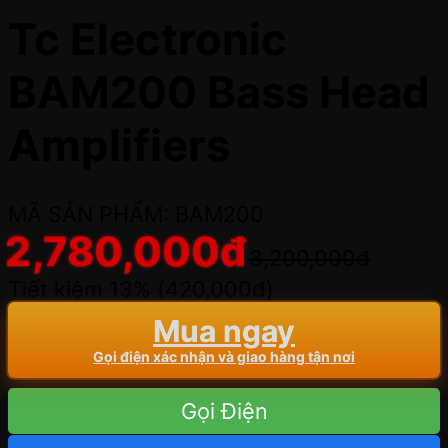
Tc Electronic
BAM200 Bass Head
Amplifiers
MÃ SẢN PHẨM: BAM200
2,780,000
đ
3,200,000
đ
Tiết kiệm 13% (
420,000
đ
)
Mua ngay
Gọi điện xác nhận và giao hàng tận nơi
Gọi Điện