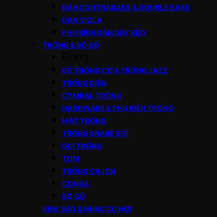
ĐÀN CONTRABASS & DOUBLE BASS
ĐÀN VIOLA
PHỤ KIỆN ĐÀN DÂY KÉO
TRỐNG & BỘ GÕ
Đóng
BỘ TRỐNG CƠ & TRỐNG JAZZ
TRỐNG ĐIỆN
CYMBAL TRỐNG
HARDWARE & PHỤ KIỆN TRỐNG
MẶT TRỐNG
TRỐNG SNARE RỜI
DÙI TRỐNG
TOM
TRỐNG CAJON
CONGA
BỘ GÕ
KÈN, SÁO & NHẠC CỤ HƠI