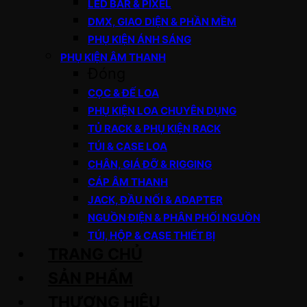
LED BAR & PIXEL
DMX, GIAO DIỆN & PHẦN MỀM
PHỤ KIỆN ÁNH SÁNG
PHỤ KIỆN ÂM THANH
Đóng
CỌC & ĐẾ LOA
PHỤ KIỆN LOA CHUYÊN DỤNG
TỦ RACK & PHỤ KIỆN RACK
TÚI & CASE LOA
CHÂN, GIÁ ĐỠ & RIGGING
CÁP ÂM THANH
JACK, ĐẦU NỐI & ADAPTER
NGUỒN ĐIỆN & PHÂN PHỐI NGUỒN
TÚI, HỘP & CASE THIẾT BỊ
TRANG CHỦ
SẢN PHẨM
THƯƠNG HIỆU