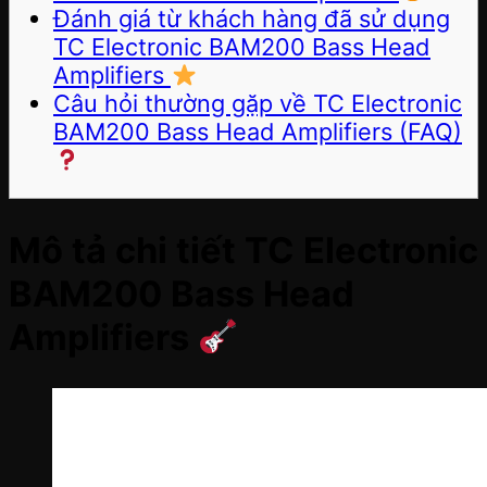
Đánh giá từ khách hàng đã sử dụng
TC Electronic BAM200 Bass Head
Amplifiers
Câu hỏi thường gặp về TC Electronic
BAM200 Bass Head Amplifiers (FAQ)
Mô tả chi tiết TC Electronic
BAM200 Bass Head
Amplifiers