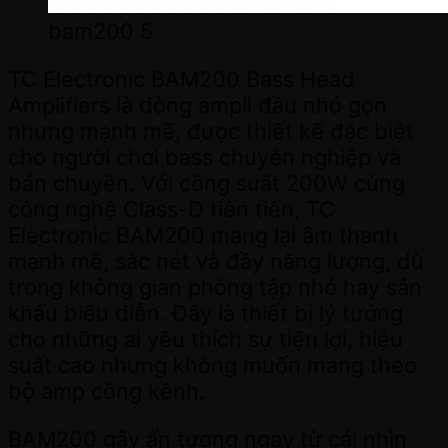
bam200 5
TC Electronic BAM200 Bass Head
Amplifiers là dòng ampli đầu nhỏ gọn
nhưng mạnh mẽ, được thiết kế đặc biệt
cho người chơi bass chuyên nghiệp và
bán chuyên. Với công suất 200W cùng
công nghệ Class-D tiên tiến, TC
Electronic BAM200 mang lại âm thanh
mạnh mẽ, sắc nét và đầy năng lượng, dù
trong không gian phòng tập nhỏ hay sân
khấu biểu diễn. Đây là thiết bị lý tưởng
cho những ai yêu thích sự tiện lợi, hiệu
suất cao nhưng không muốn mang theo
bộ amp cồng kềnh.
BAM200 gây ấn tượng ngay từ cái nhìn