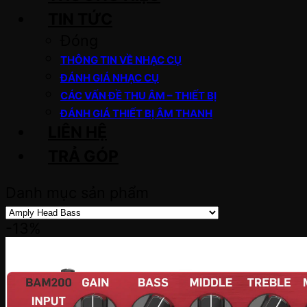
TIN TỨC
Đóng
THÔNG TIN VỀ NHẠC CỤ
ĐÁNH GIÁ NHẠC CỤ
CÁC VẤN ĐỀ THU ÂM – THIẾT BỊ
ĐÁNH GIÁ THIẾT BỊ ÂM THANH
LIÊN HỆ
TRẢ GÓP
Danh mục sản phẩm
-13%