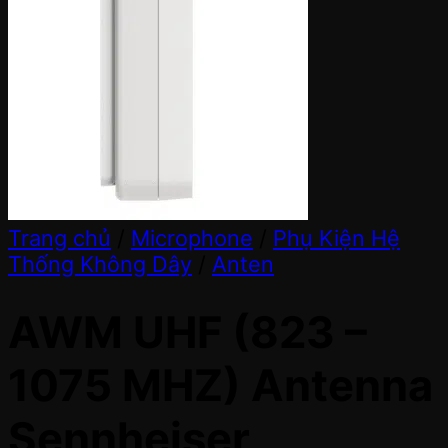
Trang chủ
/
Microphone
/
Phụ Kiện Hệ
Thống Không Dây
/
Anten
AWM UHF (823 –
1075 MHZ) Antenna
Sennheiser