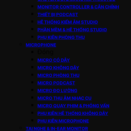
MONITOR CONTROLLER & CÂN CHỈNH
THIẾT BỊ PODCAST
HỆ THỐNG KIỂM ÂM STUDIO
PHẦN MỀM & HỆ THỐNG STUDIO
PHỤ KIỆN PHÒNG THU
MICROPHONE
Đóng
MICRO CÓ DÂY
MICRO KHÔNG DÂY
MICRO PHÒNG THU
MICRO PODCAST
MICRO ĐO LƯỜNG
MICRO THU ÂM NHẠC CỤ
MICRO QUAY PHIM & PHỎNG VẤN
PHỤ KIỆN HỆ THỐNG KHÔNG DÂY
PHỤ KIỆN MICROPHONE
TAI NGHE & IN-EAR MONITOR