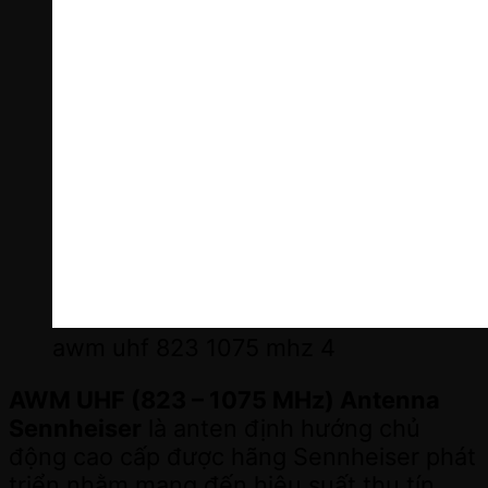
awm uhf 823 1075 mhz 4
AWM UHF (823 – 1075 MHz) Antenna
Sennheiser
là anten định hướng chủ
động cao cấp được hãng Sennheiser phát
triển nhằm mang đến hiệu suất thu tín