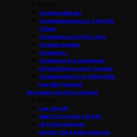
Đóng
TAI NGHE KIỂM ÂM
TAI NGHE BROADCAST & TRUYỀN
THÔNG
TAI NGHE BLUETOOTH & TWS
TAI NGHE GAMING
TAI NGHE DJ
TAI NGHE HI-FI & AUDIOPHILE
BỘ KHUẾCH ĐẠI & CHIA TAI NGHE
TAI NGHE NHẠC CỤ & TRỐNG ĐIỆN
PHỤ KIỆN TAI NGHE
ÂM THANH LẮP ĐẶT & HỘI NGHỊ
Đóng
LOA LẮP ĐẶT
AMPLY & CỤC ĐẨY LẮP ĐẶT
HỆ THỐNG HỘI NGHỊ
MATRIX, DSP & PHÂN VÙNG ÂM