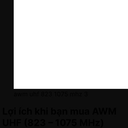
awm uhf 823 1075 mhz 3
Lợi ích khi bạn mua
AWM
UHF (823 – 1075 MHz)