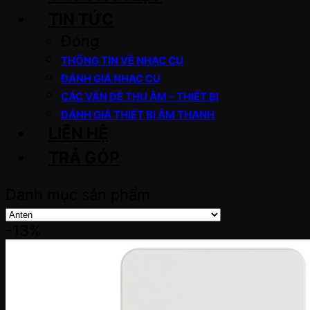
TIN TỨC
Đóng
THÔNG TIN VỀ NHẠC CỤ
ĐÁNH GIÁ NHẠC CỤ
CÁC VẤN ĐỀ THU ÂM – THIẾT BỊ
ĐÁNH GIÁ THIẾT BỊ ÂM THANH
LIÊN HỆ
TRẢ GÓP
Danh mục sản phẩm
-13%