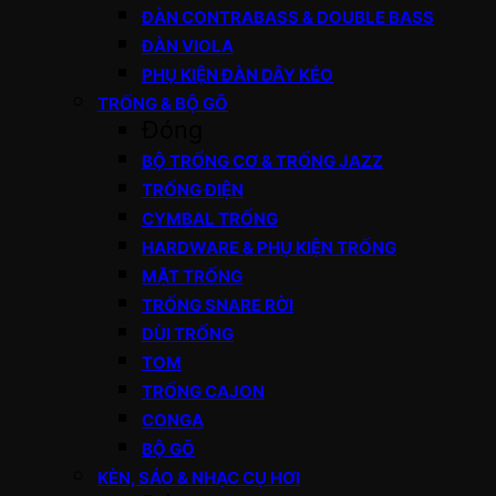
ĐÀN CONTRABASS & DOUBLE BASS
ĐÀN VIOLA
PHỤ KIỆN ĐÀN DÂY KÉO
TRỐNG & BỘ GÕ
Đóng
BỘ TRỐNG CƠ & TRỐNG JAZZ
TRỐNG ĐIỆN
CYMBAL TRỐNG
HARDWARE & PHỤ KIỆN TRỐNG
MẶT TRỐNG
TRỐNG SNARE RỜI
DÙI TRỐNG
TOM
TRỐNG CAJON
CONGA
BỘ GÕ
KÈN, SÁO & NHẠC CỤ HƠI