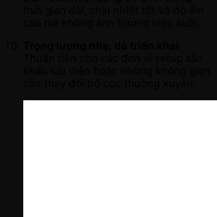
thời gian dài, chịu nhiệt tốt và độ ẩm
cao mà không ảnh hưởng hiệu suất.
Trọng lượng nhẹ, dễ triển khai
Thuận tiện cho các đơn vị setup sân
khấu lưu diễn hoặc những không gian
cần thay đổi bố cục thường xuyên.