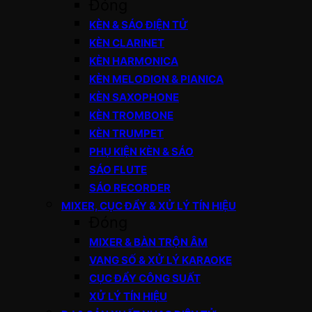
Đóng
KÈN & SÁO ĐIỆN TỬ
KÈN CLARINET
KÈN HARMONICA
KÈN MELODION & PIANICA
KÈN SAXOPHONE
KÈN TROMBONE
KÈN TRUMPET
PHỤ KIỆN KÈN & SÁO
SÁO FLUTE
SÁO RECORDER
MIXER, CỤC ĐẨY & XỬ LÝ TÍN HIỆU
Đóng
MIXER & BÀN TRỘN ÂM
VANG SỐ & XỬ LÝ KARAOKE
CỤC ĐẨY CÔNG SUẤT
XỬ LÝ TÍN HIỆU