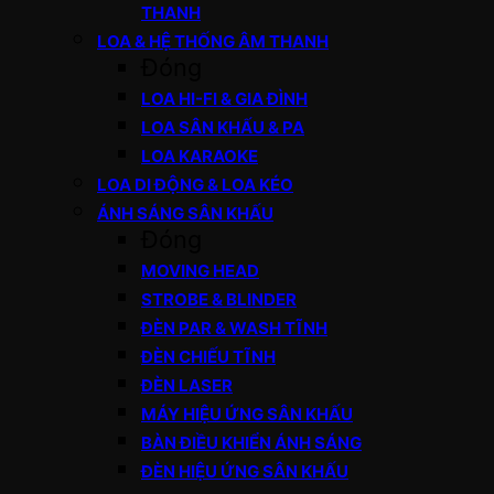
THANH
LOA & HỆ THỐNG ÂM THANH
Đóng
LOA HI-FI & GIA ĐÌNH
LOA SÂN KHẤU & PA
LOA KARAOKE
LOA DI ĐỘNG & LOA KÉO
ÁNH SÁNG SÂN KHẤU
Đóng
MOVING HEAD
STROBE & BLINDER
ĐÈN PAR & WASH TĨNH
ĐÈN CHIẾU TĨNH
ĐÈN LASER
MÁY HIỆU ỨNG SÂN KHẤU
BÀN ĐIỀU KHIỂN ÁNH SÁNG
ĐÈN HIỆU ỨNG SÂN KHẤU