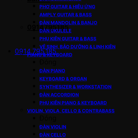
PHƠ GUITAR & HIỆU ỨNG
AMPLY GUITAR & BASS
ĐÀN MANDOLIN & BANJO
0914795185
ĐÀN UKULELE
PHỤ KIỆN GUITAR & BASS
VỆ SINH, BẢO DƯỠNG & LINH KIỆN
0914.795.185
PIANO & KEYBOARD
Đóng
ĐÀN PIANO
KEYBOARD & ORGAN
SYNTHESIZER & WORKSTATION
ĐÀN ACCORDION
PHỤ KIỆN PIANO & KEYBOARD
VIOLIN, VIOLA, CELLO & CONTRABASS
Đóng
ĐÀN VIOLIN
ĐÀN CELLO