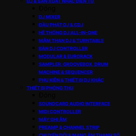
DJ & SẢN XUẤT NHẠC ĐIỆN TỬ
Đóng
DJ MIXER
ĐẦU PHÁT DJ & CDJ
HỆ THỐNG DJ ALL-IN-ONE
MÂM THAN DJ & TURNTABLE
BÀN DJ CONTROLLER
MODULAR & EURORACK
SAMPLER, GROOVEBOX, DRUM
MACHINE & SEQUENCER
PHỤ KIỆN & THIẾT BỊ DJ KHÁC
THIẾT BỊ PHÒNG THU
Đóng
SOUNDCARD AUDIO INTERFACE
MIDI CONTROLLER
MÁY GHI ÂM
PREAMP & CHANNEL STRIP
CHUYỂN ĐỔI & MẠNG ÂM THANH SỐ