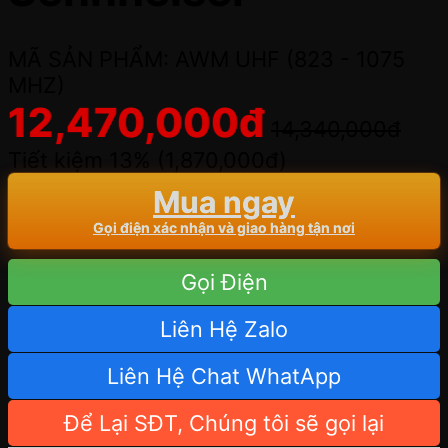
MÃ SẢN PHẨM: AWM UHF (823 - 1075
MHZ)
12,470,000
đ
14,340,000
đ
Tiết kiệm 13% (
1,870,000
đ
)
Mua ngay
Gọi điện xác nhận và giao hàng tận nơi
Gọi Điện
Liên Hệ Zalo
Liên Hệ Chat WhatApp
Để Lại SĐT, Chúng tôi sẽ gọi lại