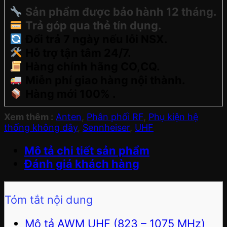
Sản phẩm được bảo hành 12 tháng.
Trả góp qua thẻ tín dụng.
Đổi trả 7 ngày nếu lỗi NSX.
Hỗ trợ tận tâm 24/7.
Hàng chính hãng CO,CQ.
Miễn phí giao hàng nội thành.
Hàng mới 100% .
Xem thêm :
Anten
,
Phân phối RF
,
Phụ kiện hệ
thống không dây
,
Sennheiser
,
UHF
Mô tả chi tiết sản phẩm
Đánh giá khách hàng
Tóm tắt nội dung
Mô tả AWM UHF (823 – 1075 MHz)