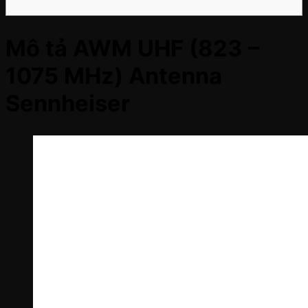
Mô tả
AWM UHF (823 –
1075 MHz) Antenna
Sennheiser