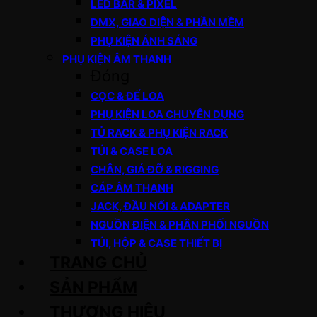
LED BAR & PIXEL
DMX, GIAO DIỆN & PHẦN MỀM
PHỤ KIỆN ÁNH SÁNG
PHỤ KIỆN ÂM THANH
Đóng
CỌC & ĐẾ LOA
PHỤ KIỆN LOA CHUYÊN DỤNG
TỦ RACK & PHỤ KIỆN RACK
TÚI & CASE LOA
CHÂN, GIÁ ĐỠ & RIGGING
CÁP ÂM THANH
JACK, ĐẦU NỐI & ADAPTER
NGUỒN ĐIỆN & PHÂN PHỐI NGUỒN
TÚI, HỘP & CASE THIẾT BỊ
TRANG CHỦ
SẢN PHẨM
THƯƠNG HIỆU