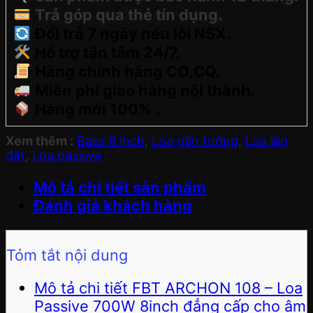
Trả góp qua thẻ tín dụng.
Đổi trả 7 ngày nếu lỗi NSX.
Hỗ trợ tận tâm 24/7.
Hàng chính hãng CO,CQ.
Miễn phí giao hàng nội thành.
Hàng mới 100% .
Xem thêm :
Bass 8 inch
,
Loa gắn tường
,
Loa lắp
đặt
,
Loa passive
Mô tả chi tiết sản phẩm
Đánh giá khách hàng
Tóm tắt nội dung
Mô tả chi tiết FBT ARCHON 108 – Loa
Passive 700W 8inch đẳng cấp cho âm