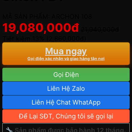
MÃ SẢN PHẨM: ARCHON 108
19,080,000
đ
21,940,000
đ
Tiết kiệm 13% (
2,860,000
đ
)
Mua ngay
Gọi điện xác nhận và giao hàng tận nơi
Gọi Điện
Liên Hệ Zalo
Liên Hệ Chat WhatApp
Để Lại SĐT, Chúng tôi sẽ gọi lại
Sản phẩm được bảo hành 12 tháng.