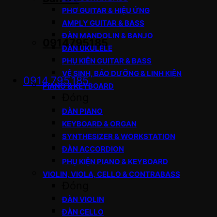
PHƠ GUITAR & HIỆU ỨNG
AMPLY GUITAR & BASS
ĐÀN MANDOLIN & BANJO
0914795185
ĐÀN UKULELE
PHỤ KIỆN GUITAR & BASS
VỆ SINH, BẢO DƯỠNG & LINH KIỆN
0914.795.185
PIANO & KEYBOARD
Đóng
ĐÀN PIANO
KEYBOARD & ORGAN
SYNTHESIZER & WORKSTATION
ĐÀN ACCORDION
PHỤ KIỆN PIANO & KEYBOARD
VIOLIN, VIOLA, CELLO & CONTRABASS
Đóng
ĐÀN VIOLIN
ĐÀN CELLO