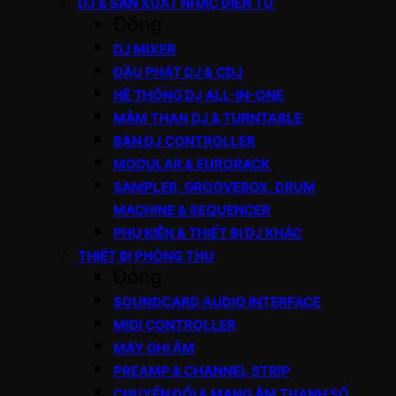
DJ & SẢN XUẤT NHẠC ĐIỆN TỬ
Đóng
DJ MIXER
ĐẦU PHÁT DJ & CDJ
HỆ THỐNG DJ ALL-IN-ONE
MÂM THAN DJ & TURNTABLE
BÀN DJ CONTROLLER
MODULAR & EURORACK
SAMPLER, GROOVEBOX, DRUM
MACHINE & SEQUENCER
PHỤ KIỆN & THIẾT BỊ DJ KHÁC
THIẾT BỊ PHÒNG THU
Đóng
SOUNDCARD AUDIO INTERFACE
MIDI CONTROLLER
MÁY GHI ÂM
PREAMP & CHANNEL STRIP
CHUYỂN ĐỔI & MẠNG ÂM THANH SỐ