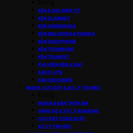
Đóng
KÈN & SÁO ĐIỆN TỬ
KÈN CLARINET
KÈN HARMONICA
KÈN MELODION & PIANICA
KÈN SAXOPHONE
KÈN TROMBONE
KÈN TRUMPET
PHỤ KIỆN KÈN & SÁO
SÁO FLUTE
SÁO RECORDER
MIXER, CỤC ĐẨY & XỬ LÝ TÍN HIỆU
Đóng
MIXER & BÀN TRỘN ÂM
VANG SỐ & XỬ LÝ KARAOKE
CỤC ĐẨY CÔNG SUẤT
XỬ LÝ TÍN HIỆU