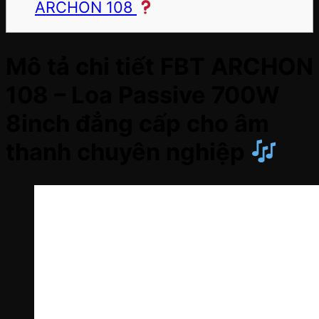
ARCHON 108
Mô tả chi tiết FBT ARCHON
108 – Loa Passive 700W
8inch đẳng cấp cho âm
thanh chuyên nghiệp