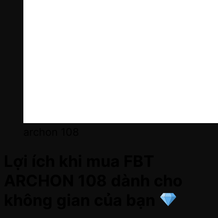
archon 108
Lợi ích khi mua FBT
ARCHON 108 dành cho
không gian của bạn