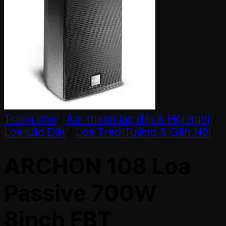
Trang chủ
/
Âm thanh lắp đặt & Hội nghị
/
Loa Lắp Đặt
/
Loa Treo Tường & Gắn Nổi
ARCHON 108 Loa
Passive 700W
8inch FBT