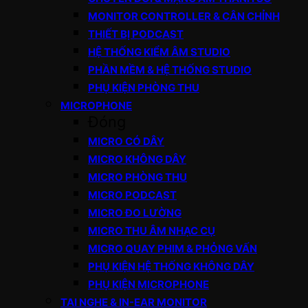
MONITOR CONTROLLER & CÂN CHỈNH
THIẾT BỊ PODCAST
HỆ THỐNG KIỂM ÂM STUDIO
PHẦN MỀM & HỆ THỐNG STUDIO
PHỤ KIỆN PHÒNG THU
MICROPHONE
Đóng
MICRO CÓ DÂY
MICRO KHÔNG DÂY
MICRO PHÒNG THU
MICRO PODCAST
MICRO ĐO LƯỜNG
MICRO THU ÂM NHẠC CỤ
MICRO QUAY PHIM & PHỎNG VẤN
PHỤ KIỆN HỆ THỐNG KHÔNG DÂY
PHỤ KIỆN MICROPHONE
TAI NGHE & IN-EAR MONITOR