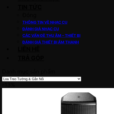
TIN TỨC
Đóng
THÔNG TIN VỀ NHẠC CỤ
ĐÁNH GIÁ NHẠC CỤ
CÁC VẤN ĐỀ THU ÂM – THIẾT BỊ
ĐÁNH GIÁ THIẾT BỊ ÂM THANH
LIÊN HỆ
TRẢ GÓP
Danh mục sản phẩm
-13%