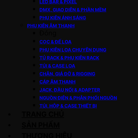
LED BAR & PIXEL
DMX, GIAO DIỆN & PHẦN MỀM
PHỤ KIỆN ÁNH SÁNG
PHỤ KIỆN ÂM THANH
Đóng
CỌC & ĐẾ LOA
PHỤ KIỆN LOA CHUYÊN DỤNG
TỦ RACK & PHỤ KIỆN RACK
TÚI & CASE LOA
CHÂN, GIÁ ĐỠ & RIGGING
CÁP ÂM THANH
JACK, ĐẦU NỐI & ADAPTER
NGUỒN ĐIỆN & PHÂN PHỐI NGUỒN
TÚI, HỘP & CASE THIẾT BỊ
TRANG CHỦ
SẢN PHẨM
THƯƠNG HIỆU