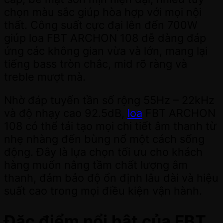
chọn màu sắc giúp hòa hợp với mọi nội
thất. Công suất cực đại lên đến 700W
giúp loa FBT ARCHON 108 dễ dàng đáp
ứng các không gian vừa và lớn, mang lại
tiếng bass tròn chắc, mid rõ ràng và
treble mượt mà.
Nhờ đáp tuyến tần số rộng 55Hz – 22kHz
và độ nhạy cao 92.5dB,
loa
FBT ARCHON
108 có thể tái tạo mọi chi tiết âm thanh từ
nhẹ nhàng đến bùng nổ một cách sống
động. Đây là lựa chọn tối ưu cho khách
hàng muốn nâng tầm chất lượng âm
thanh, đảm bảo độ ổn định lâu dài và hiệu
suất cao trong mọi điều kiện vận hành.
Đặc điểm nổi bật của FBT