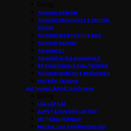
Đóng
TAI NGHE KIỂM ÂM
TAI NGHE BROADCAST & TRUYỀN
THÔNG
TAI NGHE BLUETOOTH & TWS
TAI NGHE GAMING
TAI NGHE DJ
TAI NGHE HI-FI & AUDIOPHILE
BỘ KHUẾCH ĐẠI & CHIA TAI NGHE
TAI NGHE NHẠC CỤ & TRỐNG ĐIỆN
PHỤ KIỆN TAI NGHE
ÂM THANH LẮP ĐẶT & HỘI NGHỊ
Đóng
LOA LẮP ĐẶT
AMPLY & CỤC ĐẨY LẮP ĐẶT
HỆ THỐNG HỘI NGHỊ
MATRIX, DSP & PHÂN VÙNG ÂM