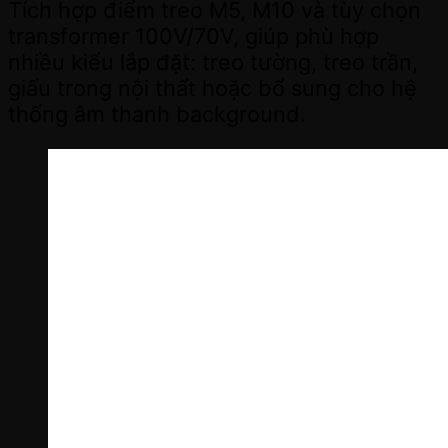
Tích hợp điểm treo M5, M10 và tùy chọn
transformer 100V/70V, giúp phù hợp
nhiều kiểu lắp đặt: treo tường, treo trần,
giấu trong nội thất hoặc bổ sung cho hệ
thống âm thanh background.