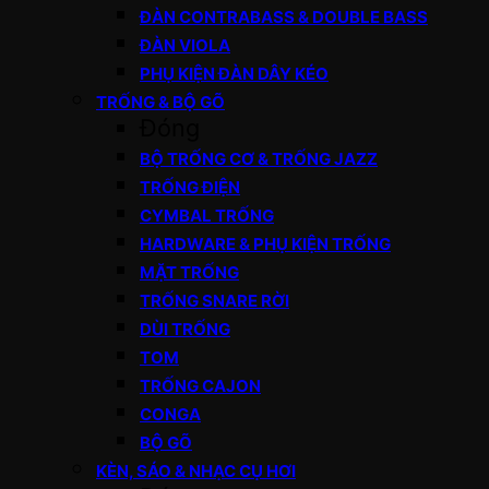
ĐÀN CONTRABASS & DOUBLE BASS
ĐÀN VIOLA
PHỤ KIỆN ĐÀN DÂY KÉO
TRỐNG & BỘ GÕ
Đóng
BỘ TRỐNG CƠ & TRỐNG JAZZ
TRỐNG ĐIỆN
CYMBAL TRỐNG
HARDWARE & PHỤ KIỆN TRỐNG
MẶT TRỐNG
TRỐNG SNARE RỜI
DÙI TRỐNG
TOM
TRỐNG CAJON
CONGA
BỘ GÕ
KÈN, SÁO & NHẠC CỤ HƠI