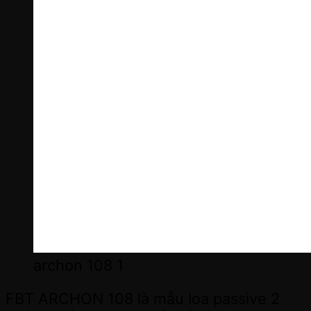
archon 108 1
FBT ARCHON 108 là mẫu loa passive 2