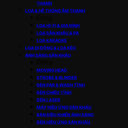
THANH
LOA & HỆ THỐNG ÂM THANH
Đóng
LOA HI-FI & GIA ĐÌNH
LOA SÂN KHẤU & PA
LOA KARAOKE
LOA DI ĐỘNG & LOA KÉO
ÁNH SÁNG SÂN KHẤU
Đóng
MOVING HEAD
STROBE & BLINDER
ĐÈN PAR & WASH TĨNH
ĐÈN CHIẾU TĨNH
ĐÈN LASER
MÁY HIỆU ỨNG SÂN KHẤU
BÀN ĐIỀU KHIỂN ÁNH SÁNG
ĐÈN HIỆU ỨNG SÂN KHẤU