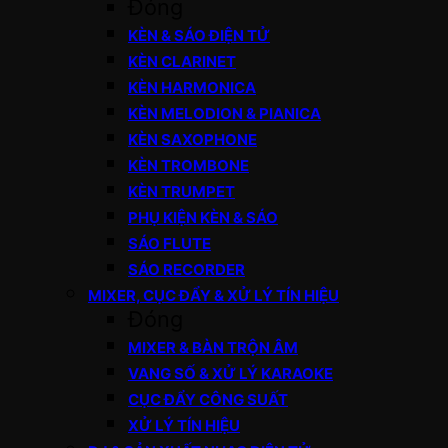
Đóng
KÈN & SÁO ĐIỆN TỬ
KÈN CLARINET
KÈN HARMONICA
KÈN MELODION & PIANICA
KÈN SAXOPHONE
KÈN TROMBONE
KÈN TRUMPET
PHỤ KIỆN KÈN & SÁO
SÁO FLUTE
SÁO RECORDER
MIXER, CỤC ĐẨY & XỬ LÝ TÍN HIỆU
Đóng
MIXER & BÀN TRỘN ÂM
VANG SỐ & XỬ LÝ KARAOKE
CỤC ĐẨY CÔNG SUẤT
XỬ LÝ TÍN HIỆU