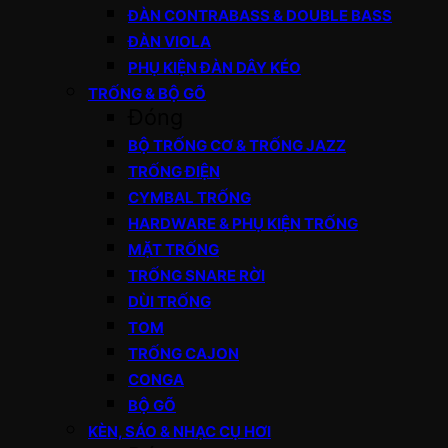
ĐÀN CONTRABASS & DOUBLE BASS
ĐÀN VIOLA
PHỤ KIỆN ĐÀN DÂY KÉO
TRỐNG & BỘ GÕ
Đóng
BỘ TRỐNG CƠ & TRỐNG JAZZ
TRỐNG ĐIỆN
CYMBAL TRỐNG
HARDWARE & PHỤ KIỆN TRỐNG
MẶT TRỐNG
TRỐNG SNARE RỜI
DÙI TRỐNG
TOM
TRỐNG CAJON
CONGA
BỘ GÕ
KÈN, SÁO & NHẠC CỤ HƠI