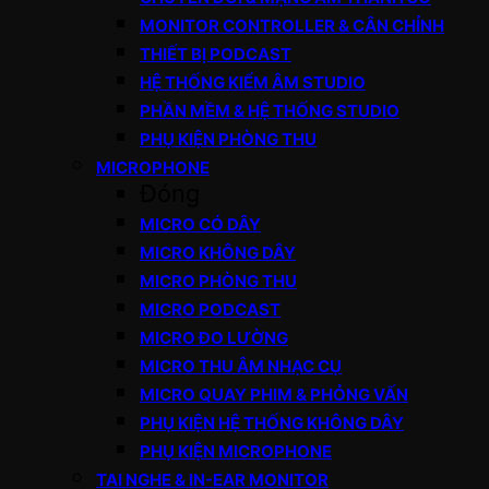
MONITOR CONTROLLER & CÂN CHỈNH
THIẾT BỊ PODCAST
HỆ THỐNG KIỂM ÂM STUDIO
PHẦN MỀM & HỆ THỐNG STUDIO
PHỤ KIỆN PHÒNG THU
MICROPHONE
Đóng
MICRO CÓ DÂY
MICRO KHÔNG DÂY
MICRO PHÒNG THU
MICRO PODCAST
MICRO ĐO LƯỜNG
MICRO THU ÂM NHẠC CỤ
MICRO QUAY PHIM & PHỎNG VẤN
PHỤ KIỆN HỆ THỐNG KHÔNG DÂY
PHỤ KIỆN MICROPHONE
TAI NGHE & IN-EAR MONITOR