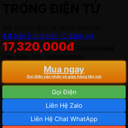
TRỐNG ĐIỆN TỬ
MÃ SẢN PHẨM: NITROULTIMTKIT
4.8
trên 5 dựa trên
10
đánh giá
17,320,000
đ
22,000,000
đ
Tiết kiệm 21% (
4,680,000
đ
)
Mua ngay
Gọi điện xác nhận và giao hàng tận nơi
Gọi Điện
Liên Hệ Zalo
Liên Hệ Chat WhatApp