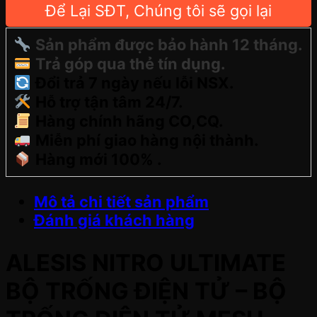
Để Lại SĐT, Chúng tôi sẽ gọi lại
Sản phẩm được bảo hành 12 tháng.
Trả góp qua thẻ tín dụng.
Đổi trả 7 ngày nếu lỗi NSX.
Hỗ trợ tận tâm 24/7.
Hàng chính hãng CO,CQ.
Miễn phí giao hàng nội thành.
Hàng mới 100% .
Mô tả chi tiết sản phẩm
Đánh giá khách hàng
ALESIS NITRO ULTIMATE
BỘ TRỐNG ĐIỆN TỬ – BỘ