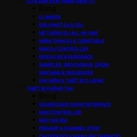
DJ & SẢN XUẤT NHẠC ĐIỆN TỬ
Đóng
DJ MIXER
ĐẦU PHÁT DJ & CDJ
HỆ THỐNG DJ ALL-IN-ONE
MÂM THAN DJ & TURNTABLE
BÀN DJ CONTROLLER
MODULAR & EURORACK
SAMPLER, GROOVEBOX, DRUM
MACHINE & SEQUENCER
PHỤ KIỆN & THIẾT BỊ DJ KHÁC
THIẾT BỊ PHÒNG THU
Đóng
SOUNDCARD AUDIO INTERFACE
MIDI CONTROLLER
MÁY GHI ÂM
PREAMP & CHANNEL STRIP
CHUYỂN ĐỔI & MẠNG ÂM THANH SỐ