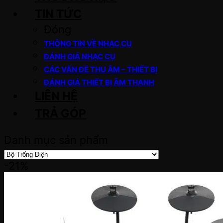
TIN TỨC
Đóng
THÔNG TIN VỀ NHẠC CỤ
ĐÁNH GIÁ NHẠC CỤ
CÁC VẤN ĐỀ THU ÂM – THIẾT BỊ
ĐÁNH GIÁ THIẾT BỊ ÂM THANH
LIÊN HỆ
TRẢ GÓP
Danh mục sản phẩm
-21%