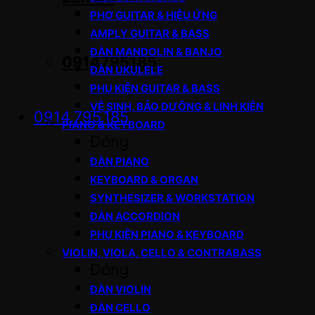
PHƠ GUITAR & HIỆU ỨNG
AMPLY GUITAR & BASS
ĐÀN MANDOLIN & BANJO
0914795185
ĐÀN UKULELE
PHỤ KIỆN GUITAR & BASS
VỆ SINH, BẢO DƯỠNG & LINH KIỆN
0914.795.185
PIANO & KEYBOARD
Đóng
ĐÀN PIANO
KEYBOARD & ORGAN
SYNTHESIZER & WORKSTATION
ĐÀN ACCORDION
PHỤ KIỆN PIANO & KEYBOARD
VIOLIN, VIOLA, CELLO & CONTRABASS
Đóng
ĐÀN VIOLIN
ĐÀN CELLO