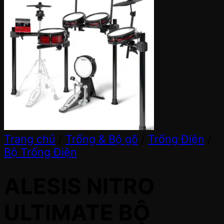
Trang chủ
/
Trống & Bộ gõ
/
Trống Điện
/
Bộ Trống Điện
ALESIS NITRO
ULTIMATE BỘ