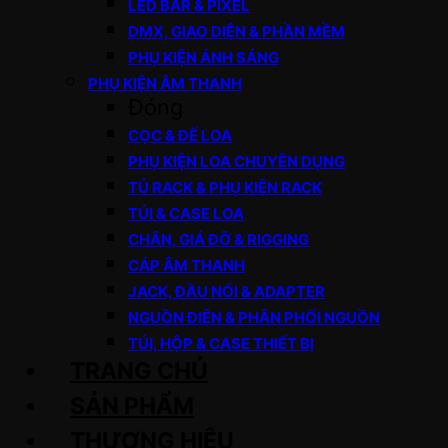
LED BAR & PIXEL
DMX, GIAO DIỆN & PHẦN MỀM
PHỤ KIỆN ÁNH SÁNG
PHỤ KIỆN ÂM THANH
Đóng
CỌC & ĐẾ LOA
PHỤ KIỆN LOA CHUYÊN DỤNG
TỦ RACK & PHỤ KIỆN RACK
TÚI & CASE LOA
CHÂN, GIÁ ĐỠ & RIGGING
CÁP ÂM THANH
JACK, ĐẦU NỐI & ADAPTER
NGUỒN ĐIỆN & PHÂN PHỐI NGUỒN
TÚI, HỘP & CASE THIẾT BỊ
TRANG CHỦ
SẢN PHẨM
THƯƠNG HIỆU