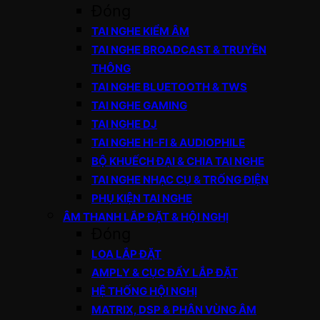
Đóng
TAI NGHE KIỂM ÂM
TAI NGHE BROADCAST & TRUYỀN
THÔNG
TAI NGHE BLUETOOTH & TWS
TAI NGHE GAMING
TAI NGHE DJ
TAI NGHE HI-FI & AUDIOPHILE
BỘ KHUẾCH ĐẠI & CHIA TAI NGHE
TAI NGHE NHẠC CỤ & TRỐNG ĐIỆN
PHỤ KIỆN TAI NGHE
ÂM THANH LẮP ĐẶT & HỘI NGHỊ
Đóng
LOA LẮP ĐẶT
AMPLY & CỤC ĐẨY LẮP ĐẶT
HỆ THỐNG HỘI NGHỊ
MATRIX, DSP & PHÂN VÙNG ÂM