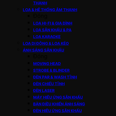
THANH
LOA & HỆ THỐNG ÂM THANH
Đóng
LOA HI-FI & GIA ĐÌNH
LOA SÂN KHẤU & PA
LOA KARAOKE
LOA DI ĐỘNG & LOA KÉO
ÁNH SÁNG SÂN KHẤU
Đóng
MOVING HEAD
STROBE & BLINDER
ĐÈN PAR & WASH TĨNH
ĐÈN CHIẾU TĨNH
ĐÈN LASER
MÁY HIỆU ỨNG SÂN KHẤU
BÀN ĐIỀU KHIỂN ÁNH SÁNG
ĐÈN HIỆU ỨNG SÂN KHẤU